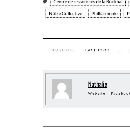
Centre de ressources de la Rockhal
Nöize Collective
Philharmonie
P
SHARE ON:
FACEBOOK
Nathalie
Website
Faceboo