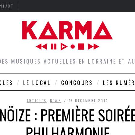
NTACT
DES MUSIQUES ACTUELLES EN LORRAINE ET 
CLES
LE LOCAL
CONCOURS
LES NUMÉ
ARTICLES
,
NEWS
18 DÉCEMBRE 2014
ÖIZE : PREMIÈRE SOIRÉE
PHILHARMONIE