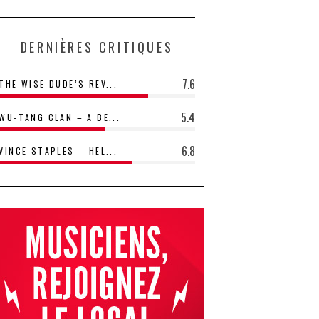
DERNIÈRES CRITIQUES
7.6
THE WISE DUDE’S REV...
5.4
WU-TANG CLAN – A BE...
6.8
VINCE STAPLES – HEL...