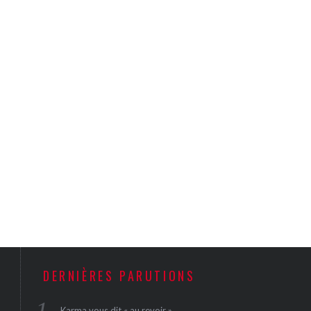
DERNIÈRES PARUTIONS
Karma vous dit « au revoir »