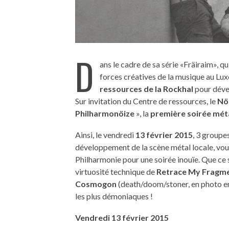
D
ans le cadre de sa série «Fräiraim», q
forces créatives de la musique au Lu
ressources de la Rockhal
pour dével
Sur invitation du Centre de ressources, le
Nöi
Philharmonöize
», la
première soirée mét
Ainsi, le vendredi
13 février 2015
, 3 groupe
développement de la scène métal locale, vo
Philharmonie pour une soirée inouïe. Que ce 
virtuosité technique de
Retrace My Fragm
Cosmogon
(death/doom/stoner, en photo en 
les plus démoniaques !
Vendredi 13 février 2015