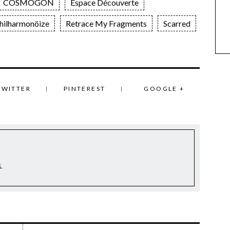
COSMOGON
Espace Découverte
hilharmonöize
Retrace My Fragments
Scarred
TWITTER
PINTEREST
GOOGLE +
k