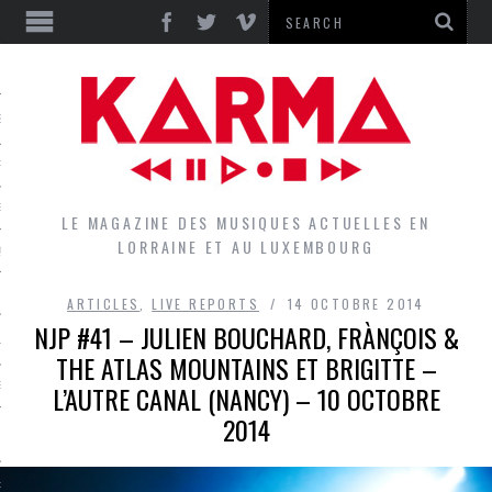
S
EPORTS
IEWS
LE MAGAZINE DES MUSIQUES ACTUELLES EN
LORRAINE ET AU LUXEMBOURG
QUES
ARTICLES
,
LIVE REPORTS
14 OCTOBRE 2014
NJP #41 – JULIEN BOUCHARD, FRÀNÇOIS &
L
THE ATLAS MOUNTAINS ET BRIGITTE –
L’AUTRE CANAL (NANCY) – 10 OCTOBRE
DES GROUPES DU LOCAL
2014
EZ LE LOCAL DU MAGAZINE
RS