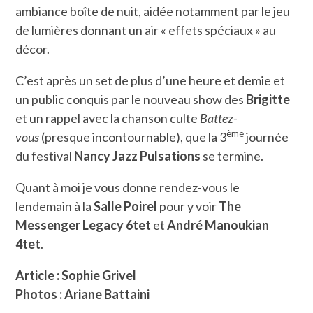
ambiance boîte de nuit, aidée notamment par le jeu
de lumières donnant un air « effets spéciaux » au
décor.
C’est après un set de plus d’une heure et demie et
un public conquis par le nouveau show des
Brigitte
et
un rappel avec la chanson culte
Battez-
ème
vous
(presque incontournable), que la 3
journée
du festival
Nancy Jazz Pulsations
se termine.
Quant à moi je vous donne rendez-vous le
lendemain à la
Salle Poirel
pour y voir
The
Messenger Legacy 6tet
et
André Manoukian
4tet
.
Article : Sophie Grivel
Photos : Ariane Battaini