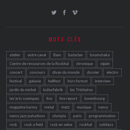
MOTS-CLÉS
atelier
autre canal
Bam
bataclan
boumchaka
Centre de ressources de la Rockhal
chronique
cigale
concert
concours
divan du monde
dossier
electro
festival
galaxie
hellfest
hors format
interview
jardin du michel
kulturfabrik
les Trinitaires
lez'arts sceniques
live
live report
luxembourg
magazine karma
metal
metz
musique
nancy
nancy jazz pulsations
olympia
paris
programmation
rock
rock a field
rock en seine
rockhal
solidays