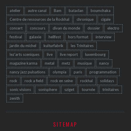
atelier
autre canal
Bam
bataclan
boumchaka
Centre de ressources de la Rockhal
chronique
cigale
concert
concours
divan du monde
dossier
electro
festival
galaxie
hellfest
hors format
interview
jardin du michel
kulturfabrik
les Trinitaires
lez'arts sceniques
live
live report
luxembourg
magazine karma
metal
metz
musique
nancy
nancy jazz pulsations
olympia
paris
programmation
rock
rock a field
rock en seine
rockhal
solidays
sonic visions
sonisphere
sziget
tournée
trinitaires
zenith
SITEMAP