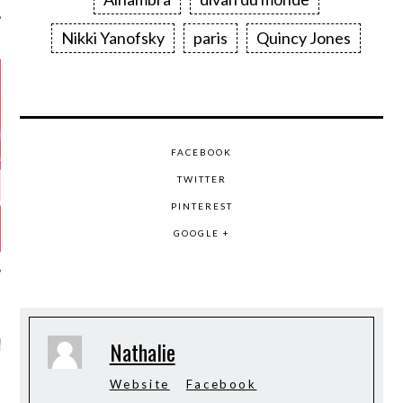
Nikki Yanofsky
paris
Quincy Jones
FACEBOOK
TWITTER
PINTEREST
GOOGLE +
GAZINE KARMA –
MIER ANNIVERSAIRE
Nathalie
Website
Facebook