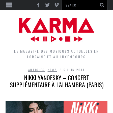
S
EPORTS
IEWS
LE MAGAZINE DES MUSIQUES ACTUELLES EN
LORRAINE ET AU LUXEMBOURG
QUES
ARTICLES
,
NEWS
5 JUIN 2014
NIKKI YANOFSKY – CONCERT
L
SUPPLÉMENTAIRE À L’ALHAMBRA (PARIS)
DES GROUPES DU LOCAL
EZ LE LOCAL DU MAGAZINE
RS