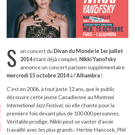
MÉROS
S
on concert du
Divan du Monde le 1er juillet
2014
étant déjà complet,
Nikki Yanofsky
ATION
annonce un concert parisien supplémentaire
MENTS
mercredi 15 octobre 2014
à l’
Alhambra
!
T
C’est en 2006, à tout juste 12 ans, que le public
découvre cette jeune Canadienne au
Montreal
International Jazz Festival
, où elle chante pour la
première fois devant plus de 100 000 personnes.
Véritable prodige, Nikki peut se vanter d’avoir
travaillé avec les plus grands : Herbie Hancock, Phil