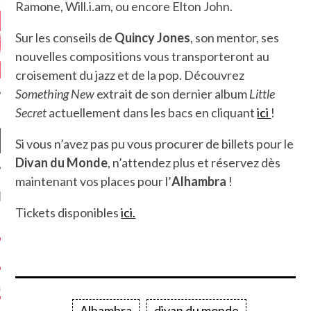
Ramone, Will.i.am, ou encore Elton John.
Sur les conseils de
Quincy Jones
, son mentor, ses
nouvelles compositions vous transporteront au
croisement du jazz et de la pop. Découvrez
Something New
extrait de son dernier album
Little
Secret
actuellement dans les bacs en cliquant
ici
!
Si vous n’avez pas pu vous procurer de billets pour le
Divan du Monde
, n’attendez plus et réservez dès
maintenant vos places pour l’
Alhambra
!
NIÈRES CRITIQUES
Tickets disponibles
ici.
7.6
 DUDE’S REV...
5.4
CLAN – A BE...
6.8
APLES – HEL...
Alhambra
divan du monde