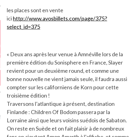
les places sont en vente
ici
http://www.avosbillets.com/
page/375?
select_id=375
« Deux ans après leur venue à Amnéville lors de la
première édition du Sonisphere en France, Slayer
revient pour un deuxième round, et comme une
bonne nouvelle ne vient jamais seule, il faudra aussi
compter sur les californiens de Korn pour cette
troisième édition !
Traversons l’atlantique à présent, destination
GAZINE KARMA –
Finlande : Children Of Bodom passera par la
MIER ANNIVERSAIRE
Lorraine ainsi que leurs voisins suédois de Sabaton.
On reste en Suède et on fait plaisir à de nombreux
fans en ajoutant Amon Amarth à l’affiche, et comme