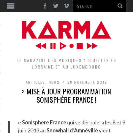
S
EPORTS
IEWS
LE MAGAZINE DES MUSIQUES ACTUELLES EN
LORRAINE ET AU LUXEMBOURG
QUES
ARTICLES
,
NEWS
28 NOVEMBRE 2012
> MISE À JOUR PROGRAMMATION
L
SONISPHÈRE FRANCE !
DES GROUPES DU LOCAL
L
EZ LE LOCAL DU MAGAZINE
e
Sonisphere France
qui se déroulera les 8 et 9
juin 2013 au
Snowhall d’Amnéville
vient
RS