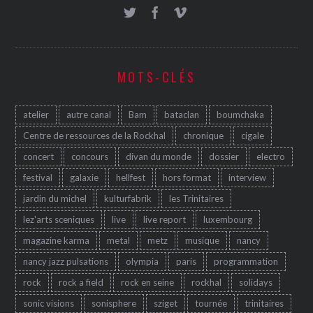
MOTS-CLÉS
atelier
autre canal
Bam
bataclan
boumchaka
Centre de ressources de la Rockhal
chronique
cigale
concert
concours
divan du monde
dossier
electro
festival
galaxie
hellfest
hors format
interview
jardin du michel
kulturfabrik
les Trinitaires
lez'arts sceniques
live
live report
luxembourg
magazine karma
metal
metz
musique
nancy
nancy jazz pulsations
olympia
paris
programmation
rock
rock a field
rock en seine
rockhal
solidays
sonic visions
sonisphere
sziget
tournée
trinitaires