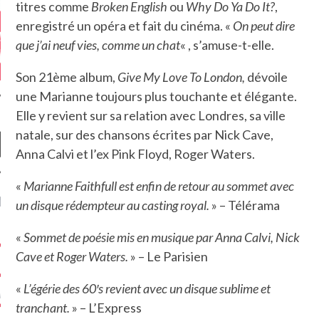
titres comme
Broken English
ou
Why Do Ya Do It?
,
enregistré un opéra et fait du cinéma. «
On peut dire
que j’ai neuf vies, comme un chat
« , s’amuse-t-elle.
Son 21ème album,
Give My Love To London,
dévoile
une Marianne toujours plus touchante et élégante.
Elle y revient sur sa relation avec Londres, sa ville
natale, sur des chansons écrites par Nick Cave,
Anna Calvi et l’ex Pink Floyd, Roger Waters.
«
Marianne Faithfull est enfin de retour au sommet avec
NIÈRES CRITIQUES
un disque rédempteur au casting royal.
» – Télérama
7.6
 DUDE’S REV...
«
Sommet de poésie mis en musique par Anna Calvi, Nick
Cave et Roger Waters.
» – Le Parisien
5.4
CLAN – A BE...
«
L’égérie des 60′s revient avec un disque sublime et
6.8
APLES – HEL...
tranchant.
» – L’Express