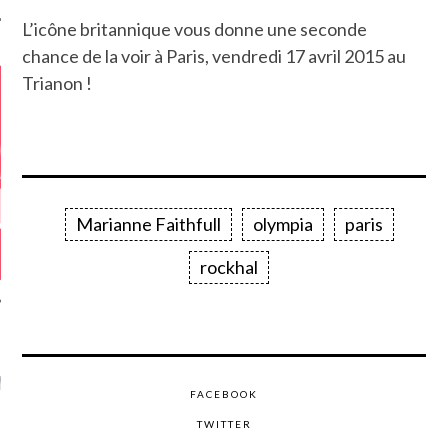
L’icône britannique vous donne une seconde
chance de la voir à Paris, vendredi 17 avril 2015 au
Trianon !
Marianne Faithfull
olympia
paris
rockhal
GAZINE KARMA –
MIER ANNIVERSAIRE
FACEBOOK
TWITTER