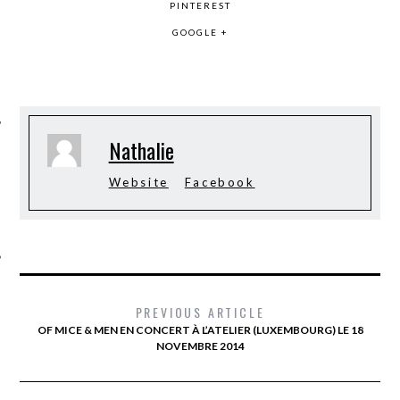
PINTEREST
GOOGLE +
Nathalie
ÉSEAUX SOCIAUX
Website
Facebook
PREVIOUS ARTICLE
OF MICE & MEN EN CONCERT À L’ATELIER (LUXEMBOURG) LE 18
NOVEMBRE 2014