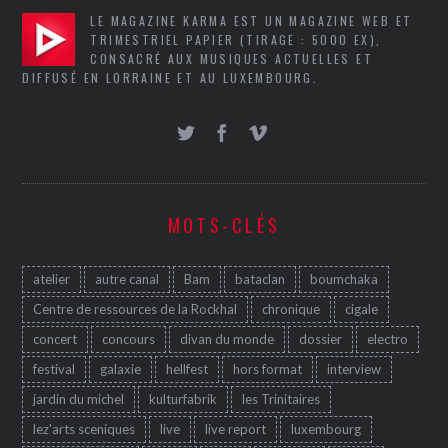
LE MAGAZINE KARMA EST UN MAGAZINE WEB ET
TRIMESTRIEL PAPIER (TIRAGE : 5000 EX),
CONSACRÉ AUX MUSIQUES ACTUELLES ET
DIFFUSÉ EN LORRAINE ET AU LUXEMBOURG.
MOTS-CLÉS
atelier
autre canal
Bam
bataclan
boumchaka
Centre de ressources de la Rockhal
chronique
cigale
concert
concours
divan du monde
dossier
electro
festival
galaxie
hellfest
hors format
interview
jardin du michel
kulturfabrik
les Trinitaires
lez'arts sceniques
live
live report
luxembourg