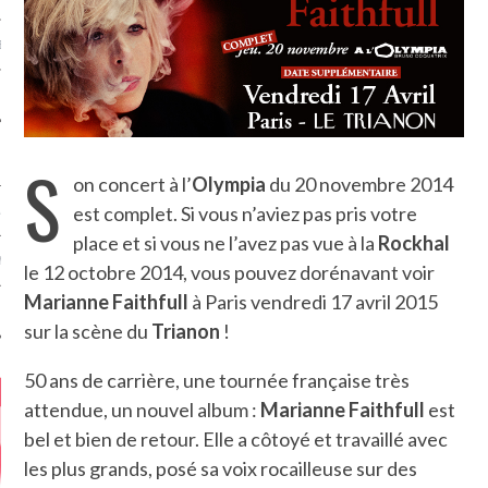
MÉROS
S
on concert à l’
Olympia
du 20 novembre 2014
est complet. Si vous n’aviez pas pris votre
ATION
place et si vous ne l’avez pas vue à la
Rockhal
MENTS
le 12 octobre 2014, vous pouvez dorénavant voir
Marianne Faithfull
à Paris vendredi 17 avril 2015
T
sur la scène du
Trianon
!
50 ans de carrière, une tournée française très
attendue, un nouvel album :
Marianne Faithfull
est
bel et bien de retour. Elle a côtoyé et travaillé avec
les plus grands, posé sa voix rocailleuse sur des