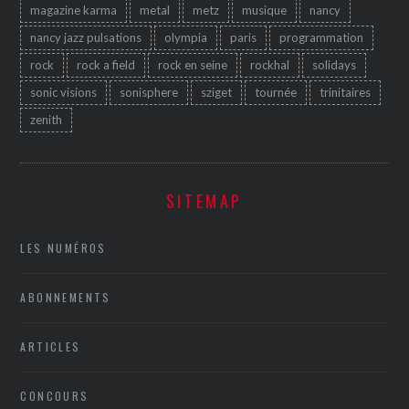
magazine karma
metal
metz
musique
nancy
nancy jazz pulsations
olympia
paris
programmation
rock
rock a field
rock en seine
rockhal
solidays
sonic visions
sonisphere
sziget
tournée
trinitaires
zenith
SITEMAP
LES NUMÉROS
ABONNEMENTS
ARTICLES
CONCOURS