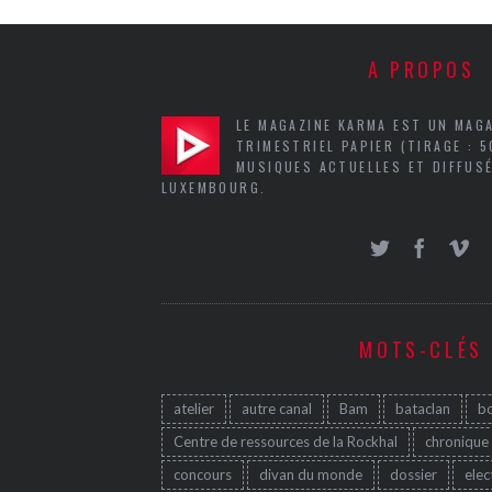
A PROPOS
LE MAGAZINE KARMA EST UN MAG
TRIMESTRIEL PAPIER (TIRAGE : 
MUSIQUES ACTUELLES ET DIFFUSÉ
LUXEMBOURG.
MOTS-CLÉS
atelier
autre canal
Bam
bataclan
b
Centre de ressources de la Rockhal
chronique
concours
divan du monde
dossier
elec