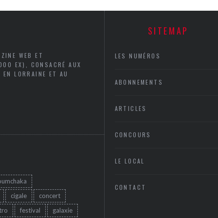
SITEMAP
AZINE WEB ET
LES NUMÉROS
5000 EX), CONSACRÉ AUX
 EN LORRAINE ET AU
ABONNEMENTS
ARTICLES
CONCOURS
LE LOCAL
oumchaka
CONTACT
cigale
concert
tro
festival
galaxie