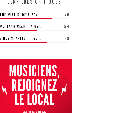
DERNIÈRES CRITIQUES
7.6
THE WISE DUDE’S REV...
5.4
WU-TANG CLAN – A BE...
6.8
VINCE STAPLES – HEL...