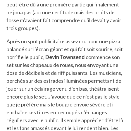
peut-être dû à une première partie qui finalement
ne joua pas (aucune certitude mais des bruits de
fosse m’avaient fait comprendre qu’il devait y avoir
trois groupes).
Après un spot publicitaire assez cru pour une pizza
balancé sur l’écran géant et qui fait soit sourire, soit
horrifie le public,
Devin Townsend
commence son
ÉSEAUX SOCIAUX
set sur les chapeaux de roues, nous envoyant une
dose de décibels et de riff puissants. Les musiciens,
perchés sur des estrades illuminées permettant de
jouer sur un éclairage venu d’en bas, théâtralisent
encore plus le set. J’avoue que ce n’est pas le style
que je préfère mais le bougre envoie sévère et il
enchaîne ses titres entrecoupés d’échanges
réguliers avec le public. Il semble apprécier d’être là
et les fans amassés devant le lui rendent bien. Les