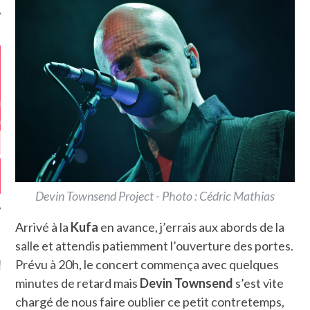
Devin Townsend Project - Photo : Cédric Mathias
Arrivé à la
Kufa
en avance, j’errais aux abords de la
salle et attendis patiemment l’ouverture des portes.
GAZINE KARMA –
MIER ANNIVERSAIRE
Prévu à 20h, le concert commença avec quelques
minutes de retard mais
Devin Townsend
s’est vite
chargé de nous faire oublier ce petit contretemps,