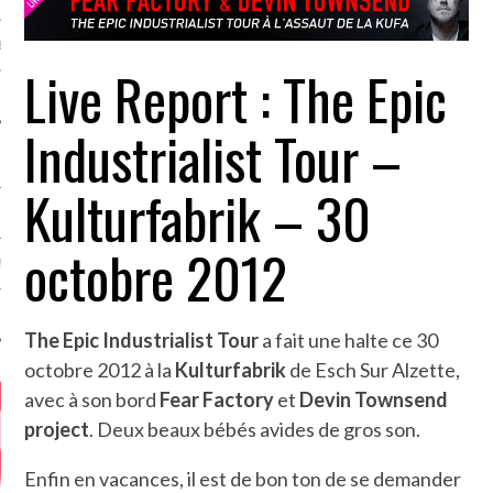
MÉROS
Live Report : The Epic
Industrialist Tour –
Kulturfabrik – 30
ATION
octobre 2012
MENTS
T
The Epic Industrialist Tour
a fait une halte ce 30
octobre 2012 à la
Kulturfabrik
de Esch Sur Alzette,
avec à son bord
Fear Factory
et
Devin Townsend
project
. Deux beaux bébés avides de gros son.
Enfin en vacances, il est de bon ton de se demander