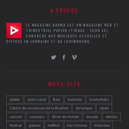
A PROPOS
LE MAGAZINE KARMA EST UN MAGAZINE WEB ET
TRIMESTRIEL PAPIER (TIRAGE : 5000 EX),
CONSACRÉ AUX MUSIQUES ACTUELLES ET
DIFFUSÉ EN LORRAINE ET AU LUXEMBOURG.
MOTS-CLÉS
atelier
autre canal
Bam
bataclan
boumchaka
Centre de ressources de la Rockhal
chronique
cigale
concert
concours
divan du monde
dossier
electro
festival
galaxie
hellfest
hors format
interview