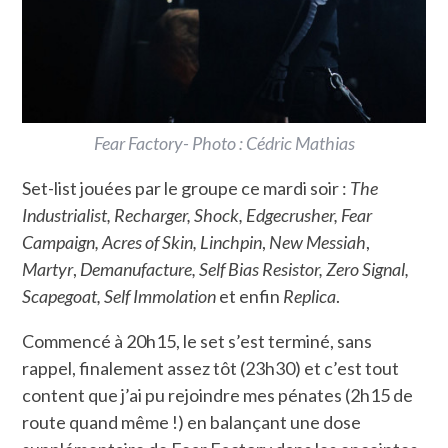
Fear Factory- Photo : Cédric Mathias
Set-list jouées par le groupe ce mardi soir :
The
Industrialist, Recharger, Shock, Edgecrusher, Fear
Campaign, Acres of Skin, Linchpin
,
New Messiah
,
Martyr
,
Demanufacture, Self Bias Resistor, Zero Signal,
Scapegoat, Self Immolation
et enfin
Replica
.
Commencé à 20h15, le set s’est terminé, sans
rappel, finalement assez tôt (23h30) et c’est tout
content que j’ai pu rejoindre mes pénates (2h15 de
route quand même !) en balançant une dose