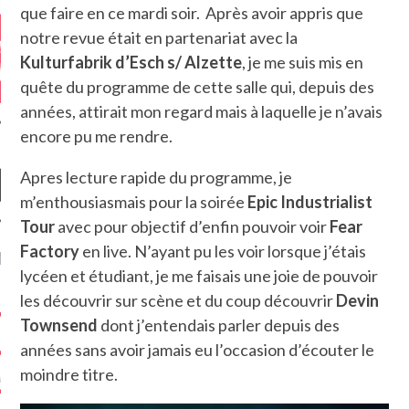
que faire en ce mardi soir. Après avoir appris que
notre revue était en partenariat avec la
Kulturfabrik d’Esch s/ Alzette
, je me suis mis en
quête du programme de cette salle qui, depuis des
années, attirait mon regard mais à laquelle je n’avais
encore pu me rendre.
Apres lecture rapide du programme, je
m’enthousiasmais pour la soirée
Epic Industrialist
Tour
avec pour objectif d’enfin pouvoir voir
Fear
Factory
en live. N’ayant pu les voir lorsque j’étais
NIÈRES CRITIQUES
lycéen et étudiant, je me faisais une joie de pouvoir
les découvrir sur scène et du coup découvrir
Devin
7.6
 DUDE’S REV...
Townsend
dont j’entendais parler depuis des
5.4
CLAN – A BE...
années sans avoir jamais eu l’occasion d’écouter le
moindre titre.
6.8
APLES – HEL...