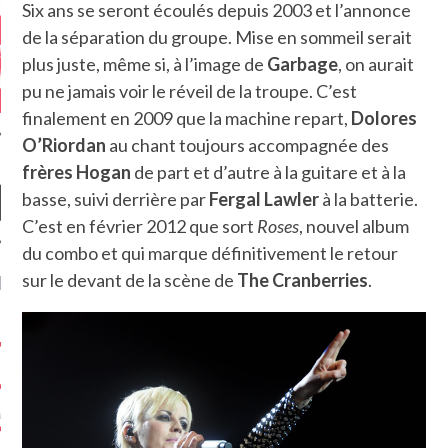
Six ans se seront écoulés depuis 2003 et l’annonce
de la séparation du groupe. Mise en sommeil serait
plus juste, même si, à l’image de
Garbage
, on aurait
pu ne jamais voir le réveil de la troupe. C’est
finalement en 2009 que la machine repart,
Dolores
O’Riordan
au chant toujours accompagnée des
frères Hogan
de part et d’autre à la guitare et à la
basse, suivi derrière par
Fergal Lawler
à la batterie.
C’est en février 2012 que sort
Roses
, nouvel album
du combo et qui marque définitivement le retour
sur le devant de la scène de
The Cranberries
.
NIÈRES CRITIQUES
7.6
 DUDE’S REV...
5.4
CLAN – A BE...
6.8
APLES – HEL...