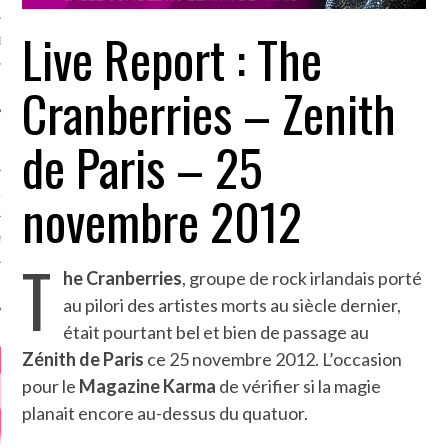
Live Report : The
MÉROS
Cranberries – Zenith
de Paris – 25
novembre 2012
ATION
MENTS
T
he Cranberries
, groupe de rock irlandais porté
T
au pilori des artistes morts au siècle dernier,
était pourtant bel et bien de passage au
Zénith de Paris
ce 25 novembre 2012. L’occasion
pour le
Magazine Karma
de vérifier si la magie
planait encore au-dessus du quatuor.