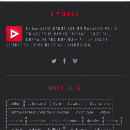
A PROPOS
LE MAGAZINE KARMA EST UN MAGAZINE WEB ET
TRIMESTRIEL PAPIER (TIRAGE : 5000 EX),
CONSACRÉ AUX MUSIQUES ACTUELLES ET
DIFFUSÉ EN LORRAINE ET AU LUXEMBOURG.
MOTS-CLÉS
atelier
autre canal
Bam
bataclan
boumchaka
Centre de ressources de la Rockhal
chronique
cigale
concert
concours
divan du monde
dossier
electro
festival
galaxie
hellfest
hors format
interview