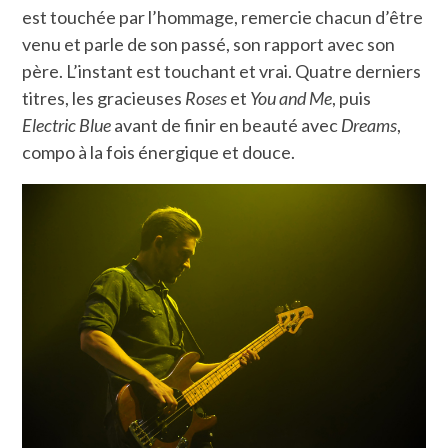
est touchée par l’hommage, remercie chacun d’être
venu et parle de son passé, son rapport avec son
père. L’instant est touchant et vrai. Quatre derniers
titres, les gracieuses
Roses
et
You and Me
, puis
Electric Blue
avant de finir en beauté avec
Dreams
,
compo à la fois énergique et douce.