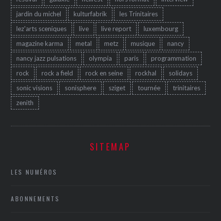
jardin du michel
kulturfabrik
les Trinitaires
lez'arts sceniques
live
live report
luxembourg
magazine karma
metal
metz
musique
nancy
nancy jazz pulsations
olympia
paris
programmation
rock
rock a field
rock en seine
rockhal
solidays
sonic visions
sonisphere
sziget
tournée
trinitaires
zenith
SITEMAP
LES NUMÉROS
ABONNEMENTS