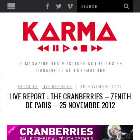
S
EPORTS
IEWS
LE MAGAZINE DES MUSIQUES ACTUELLES EN
LORRAINE ET AU LUXEMBOURG
QUES
ARTICLES
,
LIVE REPORTS
30 NOVEMBRE 2012
LIVE REPORT : THE CRANBERRIES – ZENITH
L
DE PARIS – 25 NOVEMBRE 2012
DES GROUPES DU LOCAL
EZ LE LOCAL DU MAGAZINE
RS