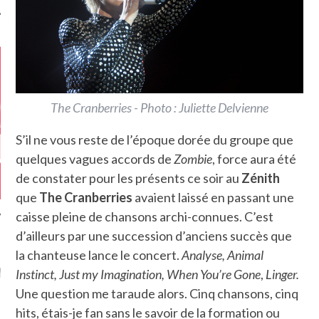
The Cranberries - Photo : Juliette Delvienne
S’il ne vous reste de l’époque dorée du groupe que
quelques vagues accords de
Zombie
, force aura été
de constater pour les présents ce soir au
Zénith
que
The Cranberries
avaient laissé en passant une
caisse pleine de chansons archi-connues. C’est
d’ailleurs par une succession d’anciens succès que
la chanteuse lance le concert.
Analyse, Animal
GAZINE KARMA –
MIER ANNIVERSAIRE
Instinct, Just my Imagination, When You’re Gone
,
Linger.
Une question me taraude alors. Cinq chansons, cinq
hits, étais-je fan sans le savoir de la formation ou