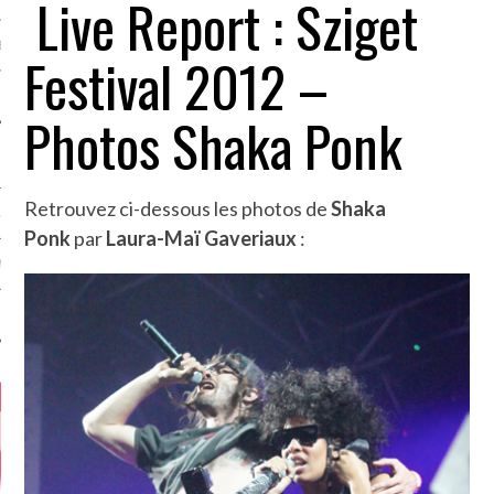
Live Report : Sziget
MÉROS
Festival 2012 –
Photos Shaka Ponk
Retrouvez ci-dessous les photos de
Shaka
ATION
Ponk
par
Laura-Maï Gaveriaux
:
MENTS
T