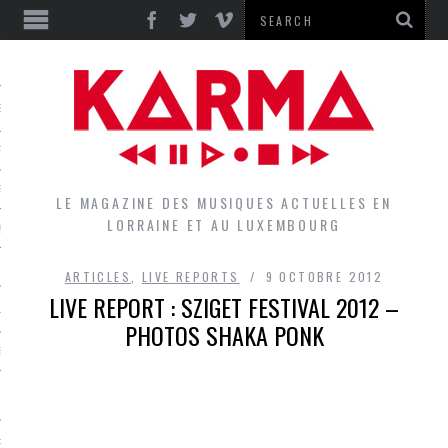
S
EPORTS
IEWS
LE MAGAZINE DES MUSIQUES ACTUELLES EN
LORRAINE ET AU LUXEMBOURG
QUES
ARTICLES
,
LIVE REPORTS
9 OCTOBRE 2012
LIVE REPORT : SZIGET FESTIVAL 2012 –
L
PHOTOS SHAKA PONK
DES GROUPES DU LOCAL
EZ LE LOCAL DU MAGAZINE
RS