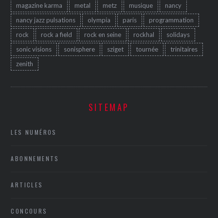
magazine karma
metal
metz
musique
nancy
nancy jazz pulsations
olympia
paris
programmation
rock
rock a field
rock en seine
rockhal
solidays
sonic visions
sonisphere
sziget
tournée
trinitaires
zenith
SITEMAP
LES NUMÉROS
ABONNEMENTS
ARTICLES
CONCOURS