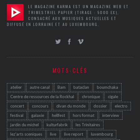
LE MAGAZINE KARMA EST UN MAGAZINE WEB ET
TRIMESTRIEL PAPIER (TIRAGE : 5000 EX),
CONSACRÉ AUX MUSIQUES ACTUELLES ET
DIFFUSÉ EN LORRAINE ET AU LUXEMBOURG.
MOTS-CLÉS
atelier
autre canal
Bam
bataclan
boumchaka
Centre de ressources de la Rockhal
chronique
cigale
concert
concours
divan du monde
dossier
electro
festival
galaxie
hellfest
hors format
interview
jardin du michel
kulturfabrik
les Trinitaires
lez'arts sceniques
live
live report
luxembourg