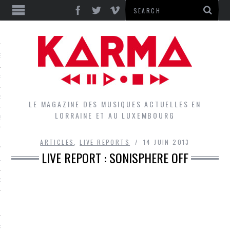
S
EPORTS
IEWS
LE MAGAZINE DES MUSIQUES ACTUELLES EN
LORRAINE ET AU LUXEMBOURG
QUES
ARTICLES
,
LIVE REPORTS
14 JUIN 2013
LIVE REPORT : SONISPHERE OFF
L
DES GROUPES DU LOCAL
EZ LE LOCAL DU MAGAZINE
RS