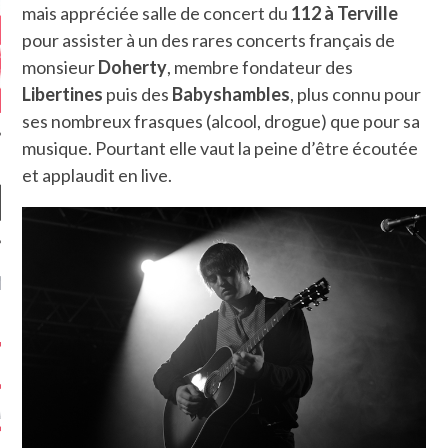
mais appréciée salle de concert du
112 à Terville
pour assister à un des rares concerts français de
monsieur
Doherty
, membre fondateur des
Libertines
puis des
Babyshambles
, plus connu pour
ses nombreux frasques (alcool, drogue) que pour sa
musique. Pourtant elle vaut la peine d’être écoutée
et applaudit en live.
NIÈRES CRITIQUES
7.6
 DUDE’S REV...
5.4
CLAN – A BE...
6.8
APLES – HEL...