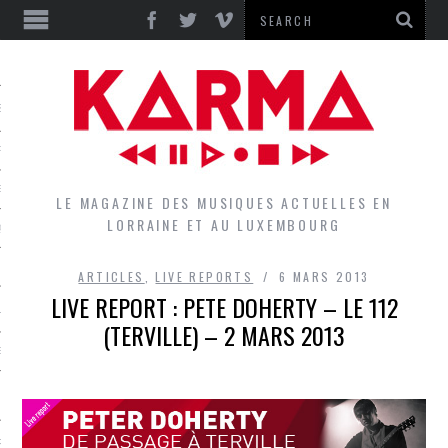
S
EPORTS
IEWS
LE MAGAZINE DES MUSIQUES ACTUELLES EN
LORRAINE ET AU LUXEMBOURG
QUES
ARTICLES
,
LIVE REPORTS
6 MARS 2013
LIVE REPORT : PETE DOHERTY – LE 112
L
(TERVILLE) – 2 MARS 2013
DES GROUPES DU LOCAL
EZ LE LOCAL DU MAGAZINE
RS