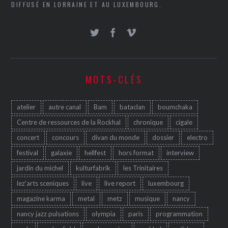
DIFFUSÉ EN LORRAINE ET AU LUXEMBOURG.
MOTS-CLÉS
atelier
autre canal
Bam
bataclan
boumchaka
Centre de ressources de la Rockhal
chronique
cigale
concert
concours
divan du monde
dossier
electro
festival
galaxie
hellfest
hors format
interview
jardin du michel
kulturfabrik
les Trinitaires
lez'arts sceniques
live
live report
luxembourg
magazine karma
metal
metz
musique
nancy
nancy jazz pulsations
olympia
paris
programmation