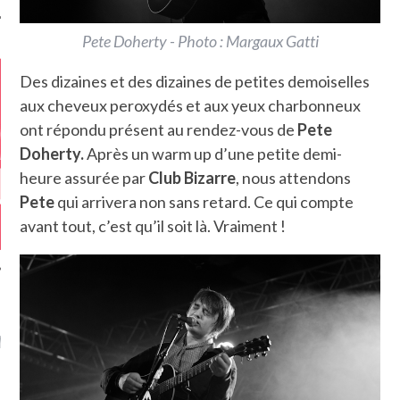
Pete Doherty - Photo : Margaux Gatti
Des dizaines et des dizaines de petites demoiselles
aux cheveux peroxydés et aux yeux charbonneux
ont répondu présent au rendez-vous de
Pete
Doherty.
Après un warm up d’une petite demi-
heure assurée par
Club Bizarre
, nous attendons
Pete
qui arrivera non sans retard. Ce qui compte
avant tout, c’est qu’il soit là. Vraiment !
GAZINE KARMA –
MIER ANNIVERSAIRE