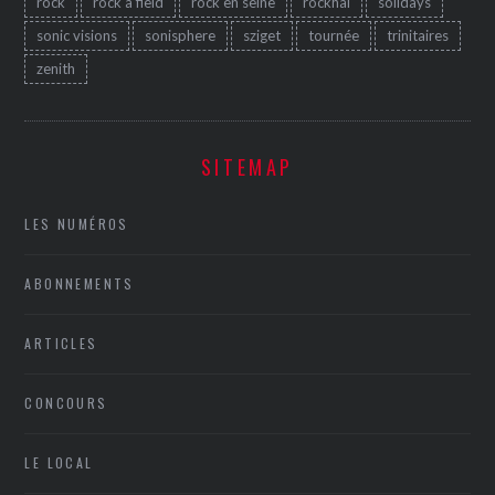
rock
rock a field
rock en seine
rockhal
solidays
sonic visions
sonisphere
sziget
tournée
trinitaires
zenith
SITEMAP
LES NUMÉROS
ABONNEMENTS
ARTICLES
CONCOURS
LE LOCAL