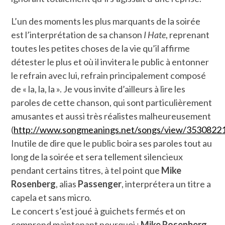
L’un des moments les plus marquants de la soirée
est l’interprétation de sa chanson
I Hate
, reprenant
toutes les petites choses de la vie qu’il affirme
détester le plus et où il invitera le public à entonner
le refrain avec lui, refrain principalement composé
de « la, la, la ». Je vous invite d’ailleurs à lire les
paroles de cette chanson, qui sont particulièrement
amusantes et aussi très réalistes malheureusement
(
http://www.songmeanings.net/songs/view/353082
Inutile de dire que le public boira ses paroles tout au
long de la soirée et sera tellement silencieux
pendant certains titres, à tel point que
Mike
Rosenberg
, alias
Passenger
, interprétera un titre a
capela et sans micro.
Le concert s’est joué à guichets fermés et on
comprend maintenant pourquoi :
Mike Rosenberg