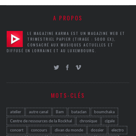
A PROPOS
LE MAGAZINE KARMA EST UN MAGAZINE WEB ET
TRIMESTRIEL PAPIER (TIRAGE : 5000 EX),
CONSACRÉ AUX MUSIQUES ACTUELLES ET
DIFFUSÉ EN LORRAINE ET AU LUXEMBOURG.
MOTS-CLÉS
atelier
autre canal
Bam
bataclan
boumchaka
Centre de ressources de la Rockhal
chronique
cigale
concert
concours
divan du monde
dossier
electro