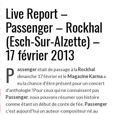
Live Report –
MÉROS
Passenger – Rockhal
(Esch-Sur-Alzette) –
17 février 2013
ATION
MENTS
P
assenger
était de passage à la
Rockhal
T
dimanche 17 février et le
Magazine Karma
a
eu la chance d’être présent pour un concert
d’anthologie !
Pour ceux qui ne connaissent pas
Passenger
, nous pouvons résumer son histoire
comme étant un début de conte de fée.
Passenger
c’est aujourd’hui un auteur-compositeur né au