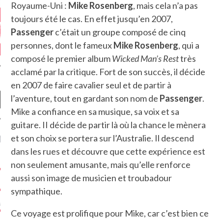
Royaume-Uni :
Mike Rosenberg
, mais cela n’a pas
toujours été le cas. En effet jusqu’en 2007,
Passenger
c’était un groupe composé de cinq
personnes, dont le fameux
Mike Rosenberg
, qui a
composé le premier album
Wicked Man’s Rest
très
acclamé par la critique. Fort de son succès, il décide
en 2007 de faire cavalier seul et de partir à
l’aventure, tout en gardant son nom de
Passenger
.
Mike a confiance en sa musique, sa voix et sa
guitare. II décide de partir là où la chance le mènera
et son choix se portera sur l’Australie. Il descend
NIÈRES CRITIQUES
dans les rues et découvre que cette expérience est
7.6
 DUDE’S REV...
non seulement amusante, mais qu’elle renforce
aussi son image de musicien et troubadour
5.4
CLAN – A BE...
sympathique.
6.8
APLES – HEL...
Ce voyage est prolifique pour Mike, car c’est bien ce