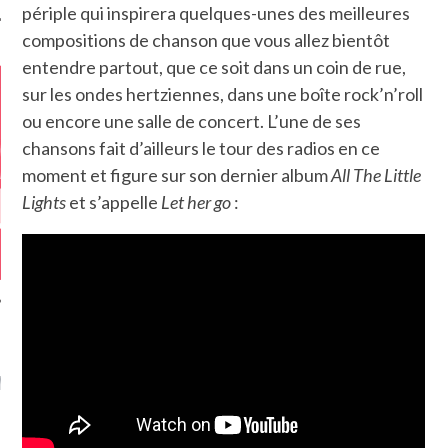
périple qui inspirera quelques-unes des meilleures
compositions de chanson que vous allez bientôt
entendre partout, que ce soit dans un coin de rue,
sur les ondes hertziennes, dans une boîte rock’n’roll
ou encore une salle de concert. L’une de ses
chansons fait d’ailleurs le tour des radios en ce
moment et figure sur son dernier album
All The Little
Lights
et s’appelle
Let her go
:
GAZINE KARMA –
MIER ANNIVERSAIRE