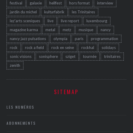
festival
galaxie
hellfest
hors format
interview
jardin du michel
kulturfabrik
les Trinitaires
lez'arts sceniques
live
live report
luxembourg
magazine karma
metal
metz
musique
nancy
nancy jazz pulsations
olympia
paris
programmation
rock
rock a field
rock en seine
rockhal
solidays
sonic visions
sonisphere
sziget
tournée
trinitaires
zenith
SITEMAP
LES NUMÉROS
ABONNEMENTS