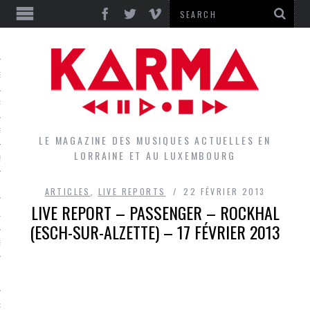
S
EPORTS
IEWS
LE MAGAZINE DES MUSIQUES ACTUELLES EN
LORRAINE ET AU LUXEMBOURG
QUES
ARTICLES
,
LIVE REPORTS
22 FÉVRIER 2013
LIVE REPORT – PASSENGER – ROCKHAL
L
(ESCH-SUR-ALZETTE) – 17 FÉVRIER 2013
DES GROUPES DU LOCAL
EZ LE LOCAL DU MAGAZINE
RS