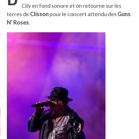
City
en fond sonore et on retourne sur les
terres de
Clisson
pour le concert attendu des
Guns
MÉROS
N’ Roses
.
ATION
MENTS
T