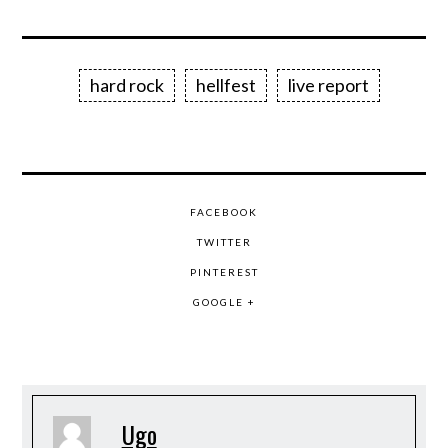
hard rock
hellfest
live report
FACEBOOK
TWITTER
PINTEREST
GOOGLE +
Ugo