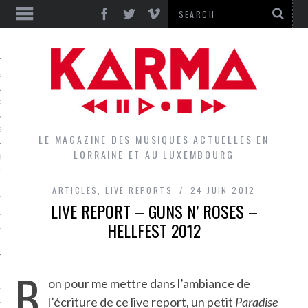
S
EPORTS
IEWS
LE MAGAZINE DES MUSIQUES ACTUELLES EN
LORRAINE ET AU LUXEMBOURG
QUES
ARTICLES
,
LIVE REPORTS
24 JUIN 2012
LIVE REPORT – GUNS N’ ROSES –
L
HELLFEST 2012
DES GROUPES DU LOCAL
B
EZ LE LOCAL DU MAGAZINE
on pour me mettre dans l’ambiance de
l’écriture de ce live report, un petit
Paradise
RS