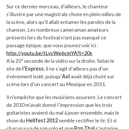
Sur ce dernier morceau, d’ailleurs, le chanteur
s’illustre par une magistrale chute en plein milieu de
la scène, alors qu’il allait entamer les paroles de la
chanson. Les nombreux cameraman amateurs
présents lors du festival n’ont pas manqué ce
passage épique, que vous pouvez voir ici :
http://youtu.be/tLycWe6cmYA?t=20s
e
A la 25
seconde de la vidéo sur la droite. Selon le
site de
l’Express
, il ne s’agit d’ailleurs pas d’un
évènement isolé, puisqu’
Axl
avait déjà chuté sur
scène lors d’un concert au Mexique en 2011.
Il n’empêche que les musiciens assurent. Le concert
de 2010 m’avait donné l’impression que les trois
guitaristes avaient du mal à jouer ensemble, mais le
show du
Hellfest 2012
semble rectifier le tir. Et si
chacun y va de son solo et que
Ron Thal
s’autorise