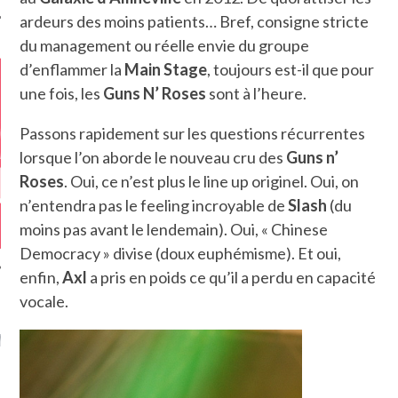
ardeurs des moins patients… Bref, consigne stricte
du management ou réelle envie du groupe
d’enflammer la
Main Stage
, toujours est-il que pour
une fois, les
Guns N’ Roses
sont à l’heure.
Passons rapidement sur les questions récurrentes
lorsque l’on aborde le nouveau cru des
Guns n’
Roses
. Oui, ce n’est plus le line up originel. Oui, on
n’entendra pas le feeling incroyable de
Slash
(du
moins pas avant le lendemain). Oui, « Chinese
Democracy » divise (doux euphémisme). Et oui,
enfin,
Axl
a pris en poids ce qu’il a perdu en capacité
vocale.
GAZINE KARMA –
MIER ANNIVERSAIRE