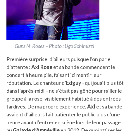
Guns N’ Roses – Photo : Ugo Schimizzi
Première surprise, d’ailleurs puisque l’on parle
d’attente :
Axl Rose
et sa bande commencent le
concert à heure pile, faisant ici mentir leur
NIÈRES CRITIQUES
réputation. Le chanteur d’
Edguy
- qui jouait plus tôt
dans l’après-midi – ne s’était pas gêné pour railler le
7.6
 DUDE’S REV...
groupe à la rose, visiblement habitué à des entrées
tardives. De ma propre expérience,
Axl
et sa bande
5.4
CLAN – A BE...
avaient d’ailleurs fait patienter le public plus d’une
6.8
APLES – HEL...
heure avant d’entrer en scène lors de leur passage
au
Galaxie d’Amnéville
en 2012. De quoi attiser les