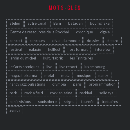
MOTS-CLÉS
atelier
autre canal
Bam
bataclan
boumchaka
Centre de ressources de la Rockhal
chronique
cigale
concert
concours
divan du monde
dossier
electro
festival
galaxie
hellfest
hors format
interview
jardin du michel
kulturfabrik
les Trinitaires
lez'arts sceniques
live
live report
luxembourg
magazine karma
metal
metz
musique
nancy
nancy jazz pulsations
olympia
paris
programmation
rock
rock a field
rock en seine
rockhal
solidays
sonic visions
sonisphere
sziget
tournée
trinitaires
zenith