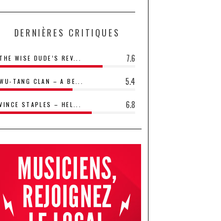
DERNIÈRES CRITIQUES
7.6
THE WISE DUDE’S REV...
5.4
WU-TANG CLAN – A BE...
6.8
VINCE STAPLES – HEL...