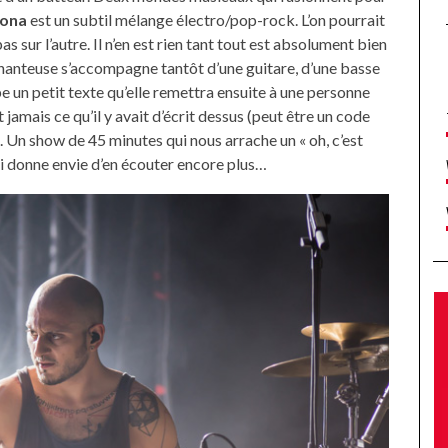
ona
est un subtil mélange électro/pop-rock. L’on pourrait
s sur l’autre. Il n’en est rien tant tout est absolument bien
chanteuse s’accompagne tantôt d’une guitare, d’une basse
pe un petit texte qu’elle remettra ensuite à une personne
amais ce qu’il y avait d’écrit dessus (peut être un code
?). Un show de 45 minutes qui nous arrache un « oh, c’est
qui donne envie d’en écouter encore plus…