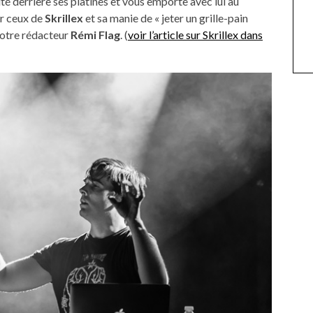
lté derrière ses platines et vous emporte avec lui au
er ceux de
Skrillex
et sa manie de « jeter un grille-pain
notre rédacteur
Rémi Flag
. (
voir l’article sur Skrillex dans