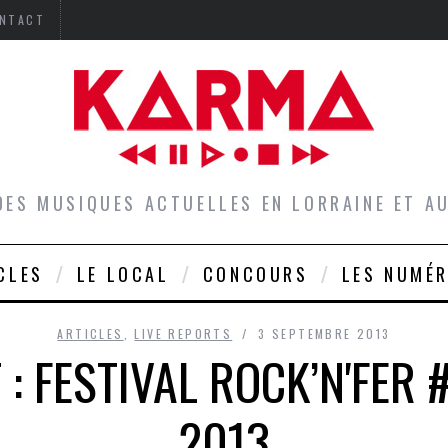
NTACT
DES MUSIQUES ACTUELLES EN LORRAINE ET 
CLES
LE LOCAL
CONCOURS
LES NUMÉ
ARTICLES
,
LIVE REPORTS
3 SEPTEMBRE 2013
 : FESTIVAL ROCK’N'FER 
2013