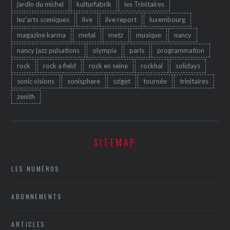
jardin du michel
kulturfabrik
les Trinitaires
lez'arts sceniques
live
live report
luxembourg
magazine karma
metal
metz
musique
nancy
nancy jazz pulsations
olympia
paris
programmation
rock
rock a field
rock en seine
rockhal
solidays
sonic visions
sonisphere
sziget
tournée
trinitaires
zenith
SITEMAP
LES NUMÉROS
ABONNEMENTS
ARTICLES