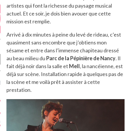
artistes qui font la richesse du paysage musical
actuel. Et ce soir, je dois bien avouer que cette
mission est remplie.
Arrivé à dix minutes à peine du levé de rideau, c’est
quasiment sans encombre que j’obtiens mon
sésame et entre dans l’immense chapiteau dressé
au beau milieu du
Parc de la
Pépinière de Nancy
. Il
fait déjà noir dans la salle et
Mell
, la nancéienne, est
déjà sur scène. Installation rapide à quelques pas de
la scène et me voilà prêt à assister à cette
NIÈRES CRITIQUES
prestation.
7.6
 DUDE’S REV...
5.4
CLAN – A BE...
6.8
APLES – HEL...