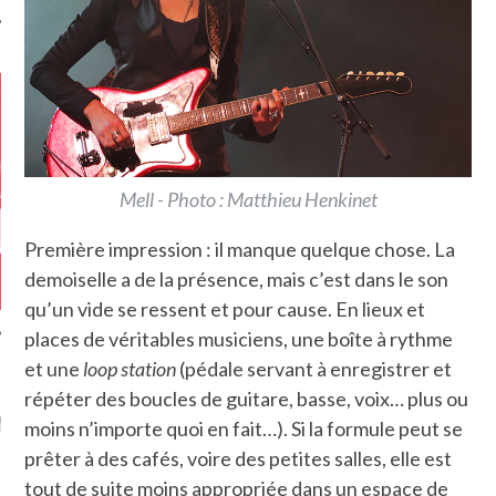
Mell - Photo : Matthieu Henkinet
Première impression : il manque quelque chose. La
demoiselle a de la présence, mais c’est dans le son
qu’un vide se ressent et pour cause. En lieux et
places de véritables musiciens, une boîte à rythme
et une
loop station
(pédale servant à enregistrer et
répéter des boucles de guitare, basse, voix… plus ou
GAZINE KARMA –
MIER ANNIVERSAIRE
moins n’importe quoi en fait…). Si la formule peut se
prêter à des cafés, voire des petites salles, elle est
tout de suite moins appropriée dans un espace de