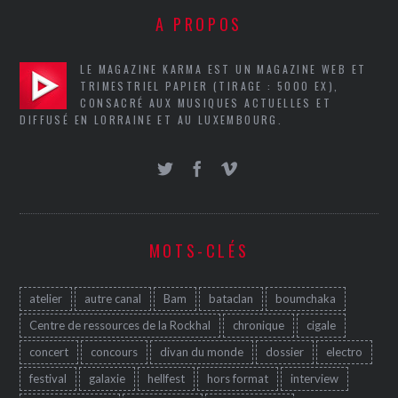
A PROPOS
LE MAGAZINE KARMA EST UN MAGAZINE WEB ET
TRIMESTRIEL PAPIER (TIRAGE : 5000 EX),
CONSACRÉ AUX MUSIQUES ACTUELLES ET
DIFFUSÉ EN LORRAINE ET AU LUXEMBOURG.
MOTS-CLÉS
atelier
autre canal
Bam
bataclan
boumchaka
Centre de ressources de la Rockhal
chronique
cigale
concert
concours
divan du monde
dossier
electro
festival
galaxie
hellfest
hors format
interview