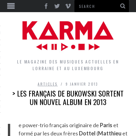
S
EPORTS
IEWS
LE MAGAZINE DES MUSIQUES ACTUELLES EN
LORRAINE ET AU LUXEMBOURG
QUES
ARTICLES
9 JANVIER 2013
> LES FRANÇAIS DE BUKOWSKI SORTENT
L
UN NOUVEL ALBUM EN 2013
DES GROUPES DU LOCAL
L
EZ LE LOCAL DU MAGAZINE
e power-trio français originaire de
Paris
et
formé par les deux frères
Dottel
(
Matthieu
et
RS