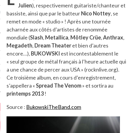
Julien
), respectivement guitariste/chanteur et
bassiste, ainsi que par le batteur
Nico Nottey
, se
MÉROS
remet en mode « studio » ! Après une tournée
acharnée aux côtés d’artistes de renommée
mondiale (
Slash
,
Metallica
,
Mötley Crüe
,
Anthrax
,
Megadeth
,
Dream Theater
et bien d’autres
encore…),
BUKOWSKI
est incontestablement le
ATION
« seul groupe de métal français à l’heure actuelle qui
a une chance de percer aux USA » (rocknlive.org).
MENTS
Ce troisième album, en cours d’enregistrement,
s’appellera «
Spread The Venom
» et sortira au
T
printemps 2013
!
Source :
BukowskiTheBand.com