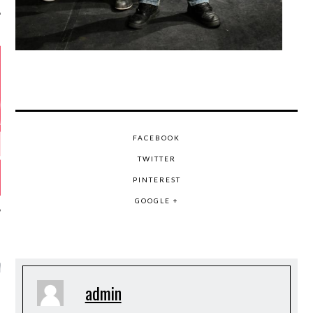
FACEBOOK
TWITTER
PINTEREST
GOOGLE +
GAZINE KARMA –
MIER ANNIVERSAIRE
admin