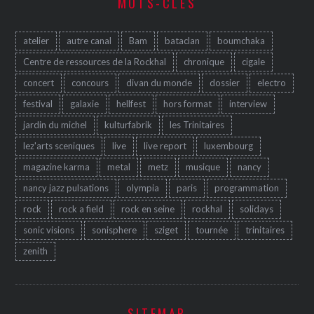
MOTS-CLÉS
atelier
autre canal
Bam
bataclan
boumchaka
Centre de ressources de la Rockhal
chronique
cigale
concert
concours
divan du monde
dossier
electro
festival
galaxie
hellfest
hors format
interview
jardin du michel
kulturfabrik
les Trinitaires
lez'arts sceniques
live
live report
luxembourg
magazine karma
metal
metz
musique
nancy
nancy jazz pulsations
olympia
paris
programmation
rock
rock a field
rock en seine
rockhal
solidays
sonic visions
sonisphere
sziget
tournée
trinitaires
zenith
SITEMAP