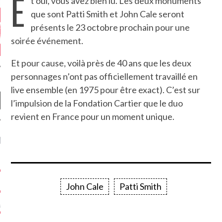
E
t oui, vous avez bien lu. Les deux monuments
que sont Patti Smith et John Cale seront
présents le 23 octobre prochain pour une
soirée événement.
Et pour cause, voilà près de 40 ans que les deux
personnages n’ont pas officiellement travaillé en
live ensemble (en 1975 pour être exact). C’est sur
l’impulsion de la Fondation Cartier que le duo
revient en France pour un moment unique.
NIÈRES CRITIQUES
7.6
 DUDE’S REV...
5.4
CLAN – A BE...
John Cale
Patti Smith
6.8
APLES – HEL...