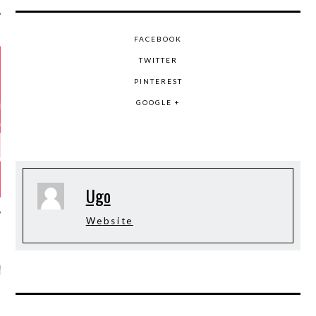
FACEBOOK
TWITTER
PINTEREST
GOOGLE +
Ugo
Website
GAZINE KARMA –
MIER ANNIVERSAIRE