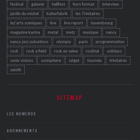
festival
galaxie
hellfest
hors format
interview
jardin du michel
kulturfabrik
les Trinitaires
lez'arts sceniques
live
live report
luxembourg
magazine karma
metal
metz
musique
nancy
nancy jazz pulsations
olympia
paris
programmation
rock
rock a field
rock en seine
rockhal
solidays
sonic visions
sonisphere
sziget
tournée
trinitaires
zenith
SITEMAP
LES NUMÉROS
ABONNEMENTS