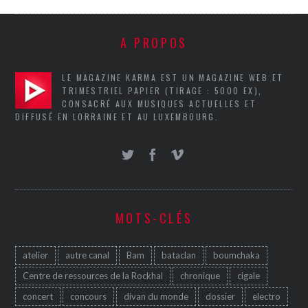
A PROPOS
LE MAGAZINE KARMA EST UN MAGAZINE WEB ET
TRIMESTRIEL PAPIER (TIRAGE : 5000 EX),
CONSACRÉ AUX MUSIQUES ACTUELLES ET
DIFFUSÉ EN LORRAINE ET AU LUXEMBOURG.
MOTS-CLÉS
atelier
autre canal
Bam
bataclan
boumchaka
Centre de ressources de la Rockhal
chronique
cigale
concert
concours
divan du monde
dossier
electro