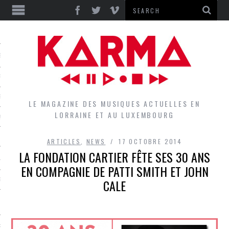
S
EPORTS
IEWS
LE MAGAZINE DES MUSIQUES ACTUELLES EN
LORRAINE ET AU LUXEMBOURG
QUES
ARTICLES
,
NEWS
17 OCTOBRE 2014
LA FONDATION CARTIER FÊTE SES 30 ANS
L
EN COMPAGNIE DE PATTI SMITH ET JOHN
CALE
DES GROUPES DU LOCAL
EZ LE LOCAL DU MAGAZINE
RS