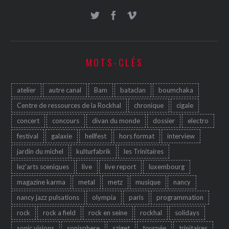
MOTS-CLÉS
atelier
autre canal
Bam
bataclan
boumchaka
Centre de ressources de la Rockhal
chronique
cigale
concert
concours
divan du monde
dossier
electro
festival
galaxie
hellfest
hors format
interview
jardin du michel
kulturfabrik
les Trinitaires
lez'arts sceniques
live
live report
luxembourg
magazine karma
metal
metz
musique
nancy
nancy jazz pulsations
olympia
paris
programmation
rock
rock a field
rock en seine
rockhal
solidays
sonic visions
sonisphere
sziget
tournée
trinitaires