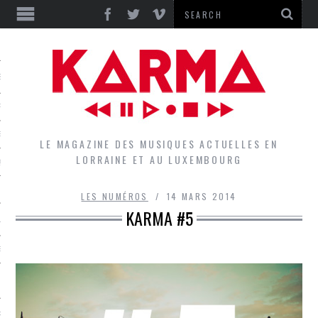
S
EPORTS
IEWS
LE MAGAZINE DES MUSIQUES ACTUELLES EN
LORRAINE ET AU LUXEMBOURG
QUES
LES NUMÉROS
14 MARS 2014
KARMA #5
L
DES GROUPES DU LOCAL
EZ LE LOCAL DU MAGAZINE
RS