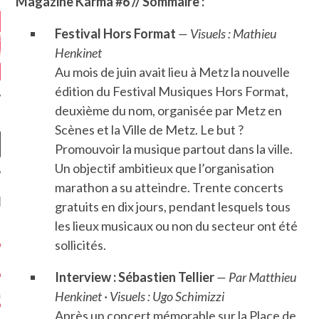
Magazine Karma #6 //
Sommaire :
Festival Hors Format
— Visuels : Mathieu
Henkinet
Au mois de juin avait lieu à Metz la nouvelle
édition du Festival Musiques Hors Format,
deuxième du nom, organisée par Metz en
Scènes et la Ville de Metz. Le but ?
Promouvoir la musique partout dans la ville.
Un objectif ambitieux que l’organisation
marathon a su atteindre. Trente concerts
NIÈRES CRITIQUES
gratuits en dix jours, pendant lesquels tous
les lieux musicaux ou non du secteur ont été
7.6
 DUDE’S REV...
sollicités.
5.4
CLAN – A BE...
Interview : Sébastien Tellier
— Par Matthieu
6.8
Henkinet · Visuels : Ugo Schimizzi
APLES – HEL...
Après un concert mémorable sur la Place de