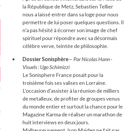
la République de Metz, Sebastien Tellier
nous a laissé entrer dans sa loge pour nous
permettre de lui poser quelques questions. Il
n’a pas hésité à écorner son image de chef
spirituel pour répondre avec sa désormais
célèbre verve, teintée de philosophie.
Dossier Sonisphère
— Par Nicolas Hann ·
Visuels : Ugo Schimizzi
Le Sonisphere France posait pour la
troisième fois ses valises en Lorraine.
L’occasion d’assister à la réunion de milliers
de metalleux, de profiter de groupes venus
GAZINE KARMA –
du monde entier et surtout la chance pour le
MIER ANNIVERSAIRE
Magazine Karma de réaliser un marathon de
huit interviews en deux jours.
Malheureusement, Iron Maiden ne fait pas