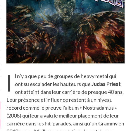
MÉROS
ATION
I
MENTS
l n’y a que peu de groupes de heavy metal qui
ont su escalader les hauteurs que
Judas Priest
T
ont atteint dans leur carrière de presque 40 ans.
Leur présence et influence restent à un niveau
record comme le preuve l’album « Nostradamus »
(2008) qui leur a valu le meilleur placement de leur
carrière dans les hit-parades, ainsi qu’un Grammy en