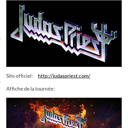
ÉSEAUX SOCIAUX
Site officiel :
http://judaspriest.com/
Affiche de la tournée: