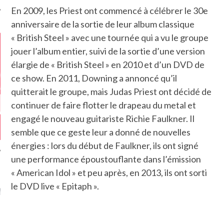
En 2009, les Priest ont commencé à célébrer le 30e
anniversaire de la sortie de leur album classique
« British Steel » avec une tournée qui a vu le groupe
jouer l’album entier, suivi de la sortie d’une version
élargie de « British Steel » en 2010 et d’un DVD de
ce show. En 2011, Downing a annoncé qu’il
quitterait le groupe, mais Judas Priest ont décidé de
continuer de faire flotter le drapeau du metal et
engagé le nouveau guitariste Richie Faulkner. Il
semble que ce geste leur a donné de nouvelles
énergies : lors du début de Faulkner, ils ont signé
une performance époustouflante dans l’émission
« American Idol » et peu après, en 2013, ils ont sorti
GAZINE KARMA –
le DVD live « Epitaph ».
MIER ANNIVERSAIRE