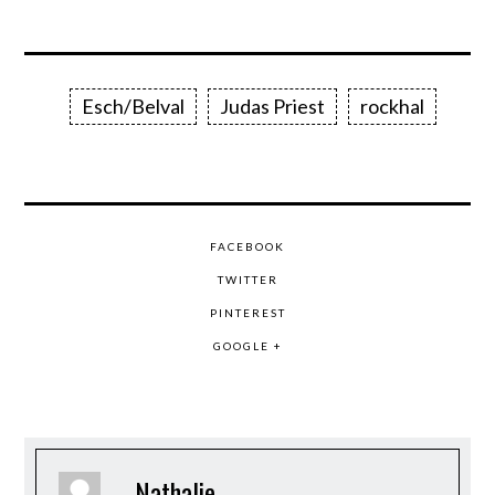
Esch/Belval
Judas Priest
rockhal
FACEBOOK
TWITTER
PINTEREST
GOOGLE +
Nathalie