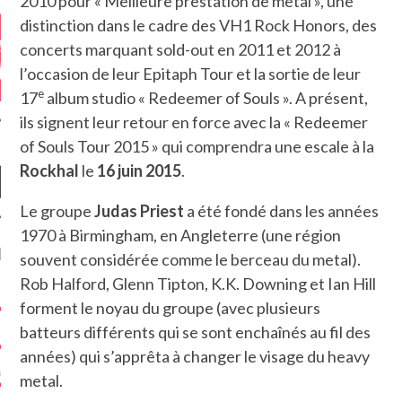
2010 pour « Meilleure prestation de metal », une
distinction dans le cadre des VH1 Rock Honors, des
concerts marquant sold-out en 2011 et 2012 à
l’occasion de leur Epitaph Tour et la sortie de leur
e
17
album studio « Redeemer of Souls ». A présent,
ils signent leur retour en force avec la « Redeemer
of Souls Tour 2015 » qui comprendra une escale à la
Rockhal
le
16 juin 2015
.
Le groupe
Judas Priest
a été fondé dans les années
1970 à Birmingham, en Angleterre (une région
NIÈRES CRITIQUES
souvent considérée comme le berceau du metal).
Rob Halford, Glenn Tipton, K.K. Downing et Ian Hill
7.6
 DUDE’S REV...
forment le noyau du groupe (avec plusieurs
batteurs différents qui se sont enchaînés au fil des
5.4
CLAN – A BE...
années) qui s’apprêta à changer le visage du heavy
6.8
APLES – HEL...
metal.