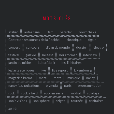
MOTS-CLÉS
atelier
autre canal
Bam
bataclan
boumchaka
Centre de ressources de la Rockhal
chronique
cigale
concert
concours
divan du monde
dossier
electro
festival
galaxie
hellfest
hors format
interview
jardin du michel
kulturfabrik
les Trinitaires
lez'arts sceniques
live
live report
luxembourg
magazine karma
metal
metz
musique
nancy
nancy jazz pulsations
olympia
paris
programmation
rock
rock a field
rock en seine
rockhal
solidays
sonic visions
sonisphere
sziget
tournée
trinitaires
zenith