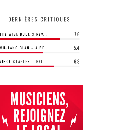
DERNIÈRES CRITIQUES
7.6
THE WISE DUDE’S REV...
5.4
WU-TANG CLAN – A BE...
6.8
VINCE STAPLES – HEL...