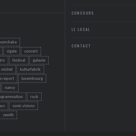
CONCOURS
LE LOCAL
oumchaka
CONTACT
cigale
concert
tro
festival
galaxie
u michel
kulturfabrik
ve report
luxembourg
nancy
ogrammation
rock
ays
sonic visions
zenith