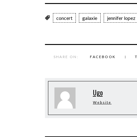
concert
galaxie
jennifer lopez
SHARE ON:
FACEBOOK
Ugo
Website