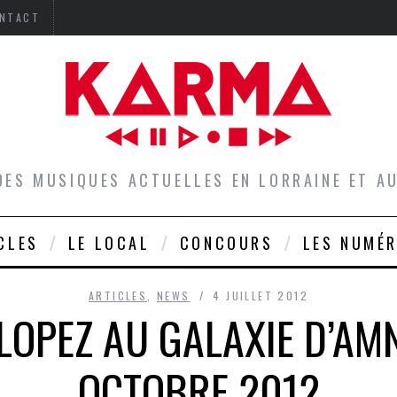
NTACT
DES MUSIQUES ACTUELLES EN LORRAINE ET 
CLES
LE LOCAL
CONCOURS
LES NUMÉ
ARTICLES
,
NEWS
4 JUILLET 2012
 LOPEZ AU GALAXIE D’AMN
OCTOBRE 2012