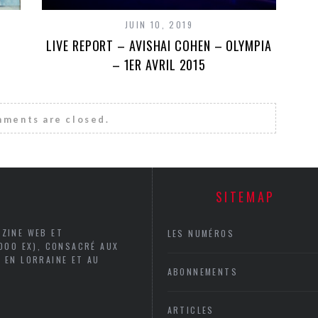
JUIN 10, 2019
LIVE REPORT – AVISHAI COHEN – OLYMPIA
– 1ER AVRIL 2015
ments are closed.
SITEMAP
AZINE WEB ET
LES NUMÉROS
5000 EX), CONSACRÉ AUX
 EN LORRAINE ET AU
ABONNEMENTS
ARTICLES