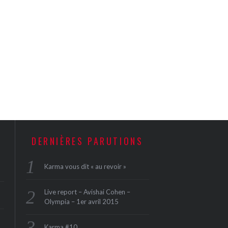
DERNIÈRES PARUTIONS
Karma vous dit « au revoir »
Live report – Avishai Cohen –
Olympia – 1er avril 2015
Karma #10