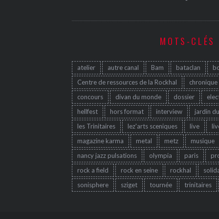
MOTS-CLÉS
atelier
autre canal
Bam
bataclan
b
Centre de ressources de la Rockhal
chronique
concours
divan du monde
dossier
elec
hellfest
hors format
interview
jardin d
les Trinitaires
lez'arts sceniques
live
li
magazine karma
metal
metz
musique
nancy jazz pulsations
olympia
paris
pr
rock a field
rock en seine
rockhal
solid
sonisphere
sziget
tournée
trinitaires