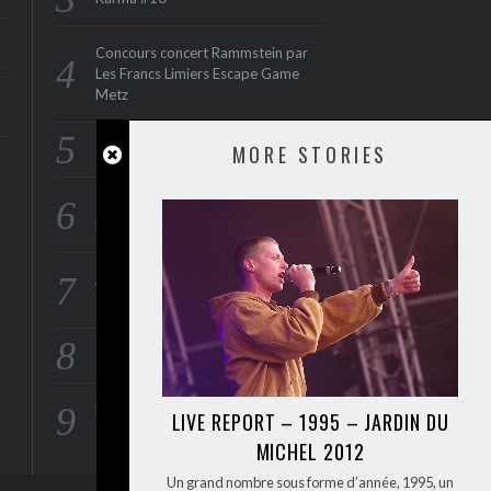
Concours concert Rammstein par
Les Francs Limiers Escape Game
Metz
MORE STORIES
Interview : Serious Black
Thunder en concert à Paris au
Divan du Monde le 15 juin 2015
ANTI FLAG : en concert à Paris le
1er juin 2015 (Maroquinerie‏)
Interview : Rae Morris
Foire Internationale aux disques le
LIVE REPORT – 1995 – JARDIN DU
26 avril 2015 à la Rockhal
MICHEL 2012
Un grand nombre sous forme d’année, 1995, un