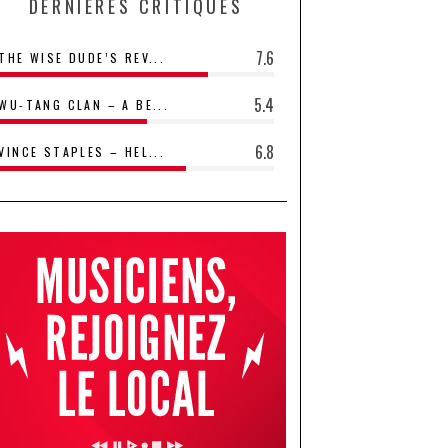
DERNIÈRES CRITIQUES
7.6
THE WISE DUDE’S REV...
5.4
WU-TANG CLAN – A BE...
6.8
VINCE STAPLES – HEL...