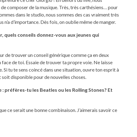
de composer de la musique. Très, très carthésiens… pour
s sommes dans le studio, nous sommes des cas vraiment très
ous n’a d’importance. Dès fois, on oublie même de manger.
r, quels conseils donnez-vous aux jeunes qui
t dur de trouver un conseil générique comme ça en deux
 face de toi. Essaie de trouver ta propre voie. Ne laisse
. Si tu te sens coincé dans une situation, ouvre ton esprit à
it soit disponible pour de nouvelles choses.
: préfères-tu les Beatles ou les Rolling Stones? Et
 que ce serait une bonne combinaison. J’aimerais savoir ce