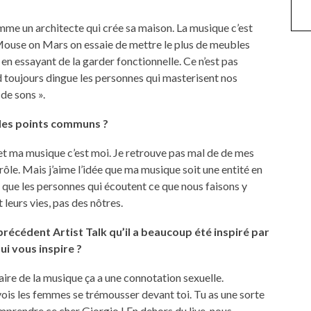
omme un architecte qui crée sa maison. La musique c’est
s Mouse on Mars on essaie de mettre le plus de meubles
en essayant de la garder fonctionnelle. Ce n’est pas
d toujours dingue les personnes qui masterisent nos
 de sons ».
 des points communs ?
 et ma musique c’est moi. Je retrouve pas mal de de mes
 drôle. Mais j’aime l’idée que ma musique soit une entité en
is que les personnes qui écoutent ce que nous faisons y
leurs vies, pas des nôtres.
récédent Artist Talk qu’il a beaucoup été inspiré par
ui vous inspire ?
faire de la musique ça a une connotation sexuelle.
ois les femmes se trémousser devant toi. Tu as une sorte
mprendre ce cher Giorgio ! En dehors du live, nous