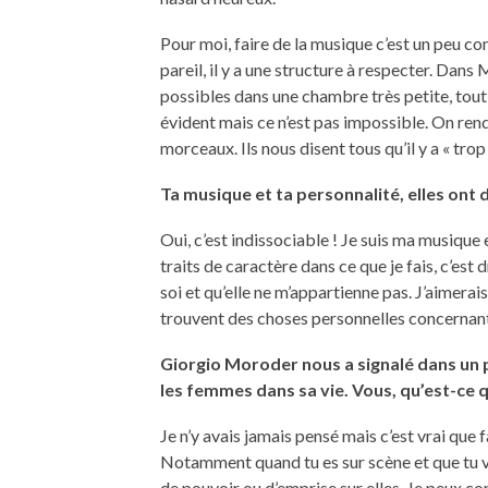
Pour moi, faire de la musique c’est un peu c
pareil, il y a une structure à respecter. Dan
possibles dans une chambre très petite, tout 
évident mais ce n’est pas impossible. On ren
morceaux. Ils nous disent tous qu’il y a « trop
Ta musique et ta personnalité, elles ont
Oui, c’est indissociable ! Je suis ma musique
traits de caractère dans ce que je fais, c’est
soi et qu’elle ne m’appartienne pas. J’aimera
trouvent des choses personnelles concernant 
Giorgio Moroder nous a signalé dans un p
les femmes dans sa vie. Vous, qu’est-ce q
Je n’y avais jamais pensé mais c’est vrai que 
Notamment quand tu es sur scène et que tu v
de pouvoir ou d’emprise sur elles. Je peux co