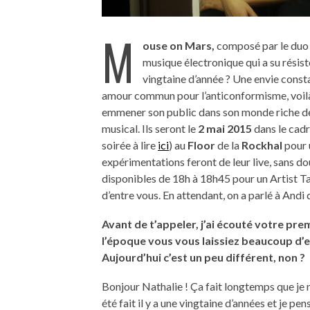
M
ouse on Mars,
composé par le duo 
musique électronique qui a su résis
vingtaine d’année ? Une envie const
amour commun pour l’anticonformisme, voilà ce
emmener son public dans son monde riche de 
musical. Ils seront le
2 mai 2015
dans le cad
soirée à lire
ici
) au
Floor
de la
Rockhal
pour u
expérimentations feront de leur live, sans do
disponibles de 18h à 18h45 pour un Artist Tal
d’entre vous. En attendant, on a parlé à Andi
Avant de t’appeler, j’ai écouté votre prem
l’époque vous vous laissiez beaucoup d’e
Aujourd’hui c’est un peu différent, non ?
Bonjour Nathalie ! Ça fait longtemps que je n
été fait il y a une vingtaine d’années et je p