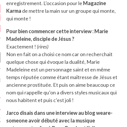
enregistrement. L’occasion pour le
Magazine
Karma
de mettre la main sur un groupe qui monte,
qui monte !
Pour bien commencer cette interview : Marie
Madeleine, disciple de Jésus ?
Exactement !
(rires)
Non en fait on a choisi ce nom car on recherchait
quelque chose qui évoque la dualité, Marie
Madeleine est un personnage saint et en même
temps réputée comme étant maîtresse de Jésus et
NIÈRES CRITIQUES
ancienne prostituée. Et puis on aime beaucoup ce
nom qui rappelle qu’on a divers styles musicaux qui
7.6
 DUDE’S REV...
nous habitent et puis c’est joli !
5.4
CLAN – A BE...
Jarco disais dans une interview au blog weare-
6.8
APLES – HEL...
someone avoir débuté avec la musique