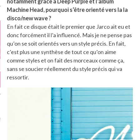
notamment grâce à Deep Purple et l’album
Machine Head, pourquoi s’être orienté vers la la
disco/new wave ?
En fait ce disque était le premier que Jarco ait eu et
donc forcément il l’a influencé. Mais je ne pense pas
qu’on se soit orientés vers un style précis. En fait,
c’est plus une synthèse de tout ce qu’on aime
comme styles et on fait des morceaux comme ça,
sans se soucier réellement du style précis qui va
ressortir.
GAZINE KARMA –
MIER ANNIVERSAIRE