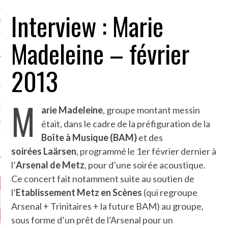
Interview : Marie
MÉROS
Madeleine – février
2013
M
ATION
arie Madeleine
, groupe montant messin
était, dans le cadre de la préfiguration de la
MENTS
Boîte à Musique (BAM)
et des
T
soirées Laärsen
, programmé le 1er février dernier à
l’
Arsenal de Metz
, pour d’une soirée acoustique.
Ce concert fait notamment suite au soutien de
l’
Etablissement Metz en Scènes
(qui regroupe
Arsenal + Trinitaires + la future BAM) au groupe,
sous forme d’un prêt de l’Arsenal pour un