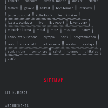
concert
concours
divan du monde
dossier
electro
festival
galaxie
hellfest
hors format
interview
jardin du michel
kulturfabrik
les Trinitaires
lez'arts sceniques
live
live report
luxembourg
magazine karma
metal
metz
musique
nancy
nancy jazz pulsations
olympia
paris
programmation
rock
rock a field
rock en seine
rockhal
solidays
sonic visions
sonisphere
sziget
tournée
trinitaires
zenith
SITEMAP
LES NUMÉROS
ABONNEMENTS