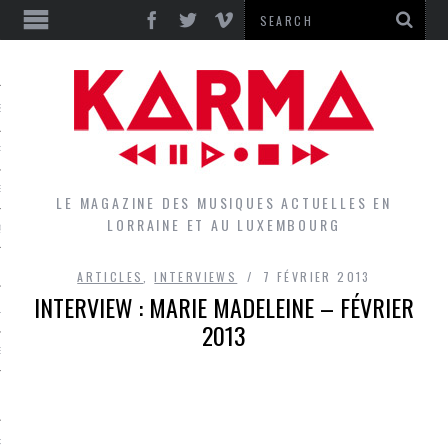
S
EPORTS
IEWS
LE MAGAZINE DES MUSIQUES ACTUELLES EN
LORRAINE ET AU LUXEMBOURG
QUES
ARTICLES
,
INTERVIEWS
7 FÉVRIER 2013
INTERVIEW : MARIE MADELEINE – FÉVRIER
L
2013
DES GROUPES DU LOCAL
EZ LE LOCAL DU MAGAZINE
RS