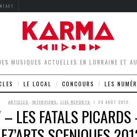
NTACT
DES MUSIQUES ACTUELLES EN LORRAINE ET 
CLES
LE LOCAL
CONCOURS
LES NUMÉ
ARTICLES
,
INTERVIEWS
,
LIVE REPORTS
28 AOÛT 2012
 – LES FATALS PICARDS 
LEZ’ARTS SCENIQUES 201