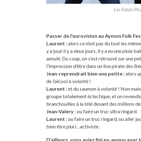
Les Fatals Pi
Passer de l’eurovision au Aymon Folk Fes
Laurent :
alors ce n’est pas du tout les mêm
y a joué il y a deux jours, il y a eu une pluie b
annulé. Du coup, on s’est retrouvé sur une pet
l’impression d’être dans un live pirate des Bé
Jean-reprendrait bien une petite :
alors qu
de l’alcool à volonté !
Laurent :
et du saumon à volonté ! Non mais ç
groupe totalement éclectique, et on revendiqu
branchouilles à la télé devant des millions d
Jean-Valery :
ou faire un truc ultra ringard.
Laurent :
ou faire un truc ringard, ou aller 
bien être pluri…activiste.
D’ailleurs, vous aviez fini ex-aequo avec 