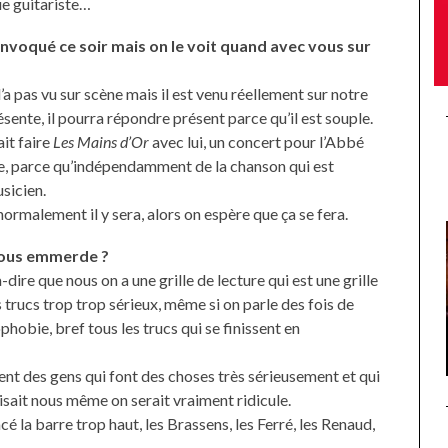
ue guitariste…
 invoqué ce soir mais on le voit quand avec vous sur
’a pas vu sur scène mais il est venu réellement sur notre
résente, il pourra répondre présent parce qu’il est souple.
ait faire
Les Mains d’Or
avec lui, un concert pour l’Abbé
tte, parce qu’indépendamment de la chanson qui est
sicien.
, normalement il y sera, alors on espère que ça se fera.
vous emmerde ?
-dire que nous on a une grille de lecture qui est une grille
s trucs trop trop sérieux, même si on parle des fois de
obie, bref tous les trucs qui se finissent en
t des gens qui font des choses très sérieusement et qui
aisait nous même on serait vraiment ridicule.
é la barre trop haut, les Brassens, les Ferré, les Renaud,