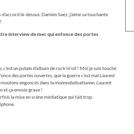
 d’accord là-dessus. Damien Saez, j’aime sa touchante
!
 autre interview de mec qui enfonce des portes
e
, c’est un putain d’album de rock’n’roll ! Moi je suis touché
fonce des portes ouvertes, que la guerre c’est mal
Laurent
s moutons engoncés dans la monnndialisationnn.
Laurent
n et ça envoie grave !
rfois la mise en scène médiatique qui fait trop.
léphone.