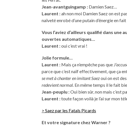
Jean-avantguingamp :
Damien Saez…
Laurent :
ah non moi Damien Saez on est pas
naïveté enrobé d’une putain d’énergie en fait 
Vous l’aviez d’ailleurs qualifié dans une
ouvertes automatiques…
Laurent :
oui c’est vrai !
Jolie formule…
Laurent :
Mais ça n’empêche pas que
J’accus
parce que c’est naïf effectivement, que ça en
se met à chanter en imitant Saez
oui on est de
redevient normal.
En même temps il le fait bie
Jean-peuplu :
Oui bien sûr, non mais c’est pa
Laurent :
toute façon voilà je l’ai sur mon té
> Saez par les Fatals Picards
Et votre signature chez Warner ?