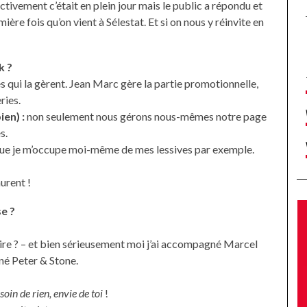
ctivement c’était en plein jour mais le public a répondu et
re fois qu’on vient à Sélestat. Et si on nous y réinvite en
k ?
es qui la gèrent. Jean Marc gère la partie promotionnelle,
ries.
ien) :
non seulement nous gérons nous-mêmes notre page
s.
 que je m’occupe moi-même de mes lessives par exemple.
urent !
se ?
dire ? – et bien sérieusement moi j’ai accompagné Marcel
né Peter & Stone.
soin de rien, envie de toi
!