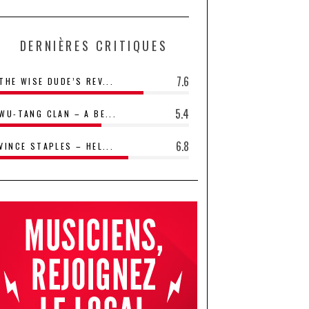
DERNIÈRES CRITIQUES
7.6
THE WISE DUDE’S REV...
5.4
WU-TANG CLAN – A BE...
6.8
VINCE STAPLES – HEL...