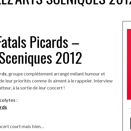
Fatals Picards –
s Sceniques 2012
ards
, groupe complètement arrangé mêlant humour et
de leur priorités comme ils aiment à le rappeler. Interview
teur, à la sortie de leur concert !
olytes :
ards
oncert court mais bien…