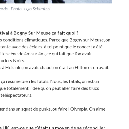
cards - Photo : Ugo Schimizzi
tival à
Bogny Sur Meuse
ça fait quoi ?
es conditions climatiques. Parce que Bogny sur Meuse, on
attante avec des éclairs, à tel point que le concert a été
ite scène de 4m sur 4m, ce qui fait que l’on avait
ruriers Noirs.
’à Helsinki, on avait chaud, on était au Hilton et on avait
a résume bien les fatals. Nous, les fatals, on est un
e totalement l’idée qu’on peut aller faire des trucs
e téléspectateurs.
jouer dans un squat de punks, ou faire l’Olympia. On aime
le UK, est-ce que c’était un moyen de se réconcilier