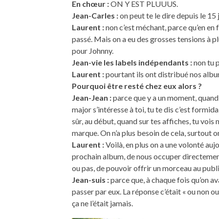
En chœur :
ON Y EST PLUUUS.
Jean-Carles :
on peut te le dire depuis le 15 j
Laurent :
non c’est méchant, parce qu’en en fa
passé. Mais on a eu des grosses tensions à 
pour Johnny.
Jean-vie les labels indépendants :
non tu p
Laurent :
pourtant ils ont distribué nos album
Pourquoi être resté chez eux alors ?
Jean-Jean :
parce que y a un moment, quand t
major s’intéresse à toi, tu te dis c’est formi
sûr, au début, quand sur tes affiches, tu vo
marque. On n’a plus besoin de cela, surtout o
Laurent :
Voilà, en plus on a une volonté auj
prochain album, de nous occuper directement
ou pas, de pouvoir offrir un morceau au publi
Jean-suis :
parce que, à chaque fois qu’on ava
passer par eux. La réponse c’était « ou non ou,
ça ne l’était jamais.