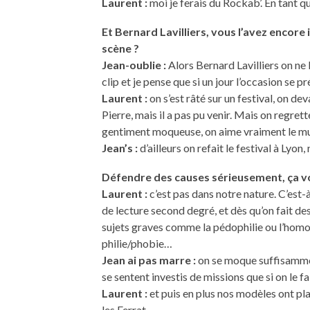
Laurent :
moi je ferais du Rockab’. En tant q
Et Bernard Lavilliers, vous l’avez encore
scène ?
Jean-oublie :
Alors Bernard Lavilliers on ne l
clip et je pense que si un jour l’occasion se p
Laurent :
on s’est râté sur un festival, on dev
Pierre, mais il a pas pu venir. Mais on regre
gentiment moqueuse, on aime vraiment le mu
Jean’s :
d’ailleurs on refait le festival à Lyon
Défendre des causes sérieusement, ça 
Laurent :
c’est pas dans notre nature. C’est-à
de lecture second degré, et dès qu’on fait de
sujets graves comme la pédophilie ou l’homoph
philie/phobie…
Jean ai pas marre :
on se moque suffisammen
se sentent investis de missions que si on le f
Laurent :
et puis en plus nos modèles ont plac
les Ferrat.