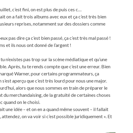
uillet, c’est fini, on est plus de puis ces c…
it on a fait trois albums avec eux et ça c’est très bien
plusieurs reprises, notamment sur des dossiers comme
eux pas dire ça c’est bien passé, ça c’est très mal passé !
s et ils nous ont donné de l’argent !
u n’existes pas trop sur la scène médiatique et qu’une
dable. Après, tu te rends compte que c’est une erreur. Bien
is marqué Warner, pour certains programmateurs, ça
n s’est aperçu que c’est très lourd pour nous une major.
ourd’hui, alors que nous sommes en train de préparer le
 du merchandaising, de la gratuité de certaines choses
c quand on le choisi.
it une idée – et on en a quand même souvent – il fallait
 attendez, on va voir si c’est possible juridiquement ». Et