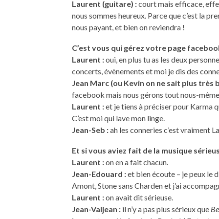
Laurent (guitare) :
court mais efficace, effe
nous sommes heureux. Parce que c’est la premiè
nous payant, et bien on reviendra !
C’est vous qui gérez votre page faceboo
Laurent :
oui, en plus tu as les deux personn
concerts, évènements et moi je dis des conne
Jean Marc (ou Kevin on ne sait plus très b
facebook mais nous gérons tout nous-même
Laurent :
et je tiens à préciser pour Karma
C’est moi qui lave mon linge.
Jean-Seb :
ah les conneries c’est vraiment La
Et si vous aviez fait de la musique sérieu
Laurent :
on en a fait chacun.
Jean-Edouard :
et bien écoute – je peux le 
Amont, Stone sans Charden et j’ai accompag
Laurent :
on avait dit sérieuse.
Jean-Valjean :
il n’y a pas plus sérieux que
Be