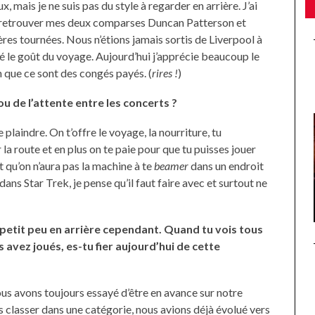
mais je ne suis pas du style à regarder en arrière. J’ai
e de retrouver mes deux comparses Duncan Patterson et
es tournées. Nous n’étions jamais sortis de Liverpool à
é le goût du voyage. Aujourd’hui j’apprécie beaucoup le
on que ce sont des congés payés. (
rires !
)
u de l’attente entre les concerts ?
plaindre. On t’offre le voyage, la nourriture, tu
la route et en plus on te paie pour que tu puisses jouer
t qu’on n’aura pas la machine à te
beamer
dans un endroit
ns Star Trek, je pense qu’il faut faire avec et surtout ne
petit peu en arrière cependant. Quand tu vois tous
 avez joués, es-tu fier aujourd’hui de cette
s avons toujours essayé d’être en avance sur notre
 classer dans une catégorie, nous avions déjà évolué vers