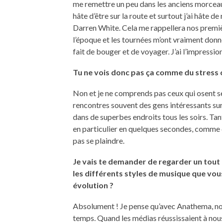
me remettre un peu dans les anciens morceaux, 
hâte d’être sur la route et surtout j’ai hât
Darren White. Cela me rappellera nos premièr
l’époque et les tournées m’ont vraiment donn
fait de bouger et de voyager. J’ai l’impressi
Tu ne vois donc pas ça comme du stress o
Non et je ne comprends pas ceux qui osent se 
rencontres souvent des gens intéressants sur 
dans de superbes endroits tous les soirs. Tan
en particulier en quelques secondes, comme da
pas se plaindre.
Je vais te demander de regarder un tout 
les différents styles de musique que vous
évolution ?
Absolument ! Je pense qu’avec Anathema, nou
temps. Quand les médias réussissaient à nous