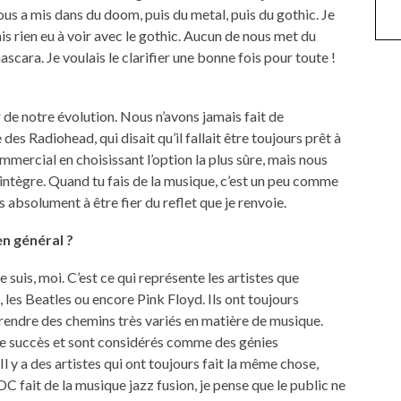
nous a mis dans du doom, puis du metal, puis du gothic. Je
mais rien eu à voir avec le gothic. Aucun de nous met du
ascara. Je voulais le clarifier une bonne fois pour toute !
er de notre évolution. Nous n’avons jamais fait de
s Radiohead, qui disait qu’il fallait être toujours prêt à
mmercial en choisissant l’option la plus sûre, mais nous
intègre. Quand tu fais de la musique, c’est un peu comme
s absolument à être fier du reflet que je renvoie.
 en général ?
le suis, moi. C’est ce qui représente les artistes que
les Beatles ou encore Pink Floyd. Ils ont toujours
à prendre des chemins très variés en matière de musique.
e succès et sont considérés comme des génies
 Il y a des artistes qui ont toujours fait la même chose,
ait de la musique jazz fusion, je pense que le public ne