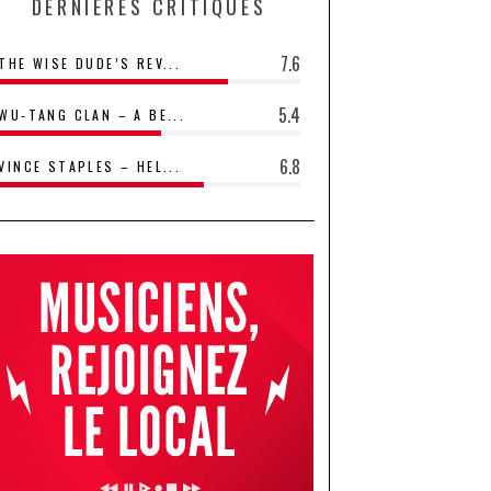
DERNIÈRES CRITIQUES
7.6
THE WISE DUDE’S REV...
5.4
WU-TANG CLAN – A BE...
6.8
VINCE STAPLES – HEL...