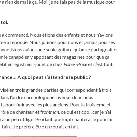
 y a rien de mal à ça. Moi, je ne fais pas de la musique pour
toi.
 a commencé. Nous étions des enfants et nous n’avions
 à l’époque. Nous jouions pour nous et jamais pour les
sonne. Nous avions une seule guitare qu’on se partageait et
sur le canapé en y apposant des magazines pour que ça
petit enregistreur-jouet de chez
Fisher-Price
et c’est tout.
nce ». A quoi peut s’attendre le public ?
visé en trois grandes parties qui correspondent à trois
dans l’ordre chronologique inverse, donc nous
 pour finir avec les plus anciens. Pour la troisième et
 rôle de chanteur et
frontman
, ce qui est cool, car je n’ai
 a un peu obligé. Pendant que lui, il chantera, je pourrai
faire. Je préfère être en retrait en fait.