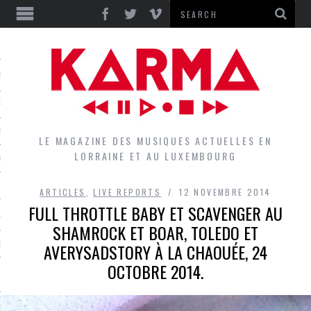
S
EPORTS
IEWS
LE MAGAZINE DES MUSIQUES ACTUELLES EN
LORRAINE ET AU LUXEMBOURG
QUES
ARTICLES
,
LIVE REPORTS
12 NOVEMBRE 2014
FULL THROTTLE BABY ET SCAVENGER AU
L
SHAMROCK ET BOAR, TOLEDO ET
AVERYSADSTORY À LA CHAOUÉE, 24
DES GROUPES DU LOCAL
OCTOBRE 2014.
EZ LE LOCAL DU MAGAZINE
RS