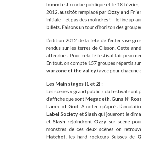
Iommi
est rendue publique et le 18 février,
2012, aussitôt remplacé par
Ozzy and Frie
initiale – et pas des moindres ! – le line up 
billets. Faisons un tour d’horizon des groupe
L’édition 2012 de la fête de l’enfer vise gr
rendus sur les terres de Clisson. Cette an
attendues. Pour cela, le festival fait peau n
En tout, on compte 157 groupes répartis sur
warzone et the valley
) avec pour chacune d
Les Main stages (1 et 2) :
Les scènes « grand public » du festival sont 
d’affiche que sont
Megadeth
,
Guns N’ Ros
Lamb of God
. A noter qu’après l’annulat
Label Society
et
Slash
qui joueront le dim
et
Slash
rejoindront
Ozzy
sur scène pour
monstres de ces deux scènes on retrouv
Hatchet
, les hard rockeurs Suisses de
G