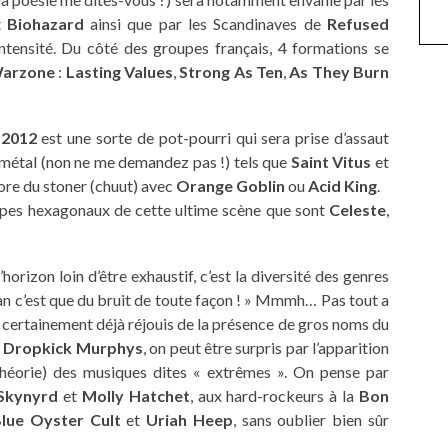
t
Biohazard
ainsi que par les Scandinaves de
Refused
ntensité. Du côté des groupes français, 4 formations se
arzone
:
Lasting Values
,
Strong As Ten
,
As They Burn
 2012
est une sorte de pot-pourri qui sera prise d’assaut
étal (non ne me demandez pas !) tels que
Saint Vitus
et
re du stoner (chuut) avec
Orange Goblin
ou
Acid King
.
oupes hexagonaux de cette ultime scène que sont
Celeste
,
horizon loin d’être exhaustif, c’est la diversité des genres
an c’est que du bruit de toute façon ! » Mmmh… Pas tout a
nt certainement déjà réjouis de la présence de gros noms du
u
Dropkick Murphys
, on peut être surpris par l’apparition
héorie) des musiques dites « extrêmes ». On pense par
Skynyrd
et
Molly Hatchet
, aux hard-rockeurs à la
Bon
lue Oyster Cult
et
Uriah Heep
, sans oublier bien sûr