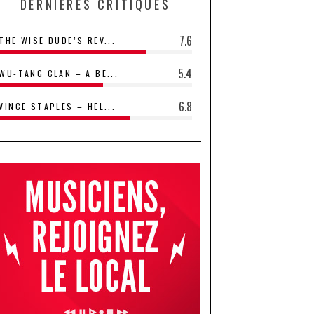
DERNIÈRES CRITIQUES
7.6
THE WISE DUDE’S REV...
5.4
WU-TANG CLAN – A BE...
6.8
VINCE STAPLES – HEL...