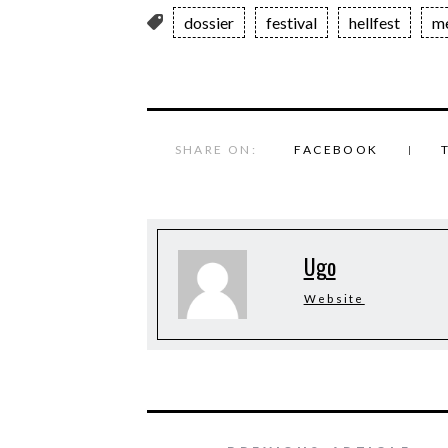
dossier
festival
hellfest
me
SHARE ON:
FACEBOOK
Ugo
Website