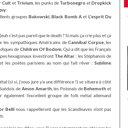
 Cult
et
Trivium
, les punks de
Turbonegro
et
Dropkick
guy
.
llents groupes
Bukowski
,
Black Bomb A
et
L’esprit Du
h c’est pas pareil que le death ? Si mais ça crie plus et ça
par les sympathiques Américains de
Cannibal Corpse
, les
odiques de
Children Of Bodom
. Qui a dit que les Français
oupes hexagonaux investiront
The Altar
: les Stéphanois de
t les poètes parisiens au nom qui fait rêver :
Sublime
l (si si, j’vous jure y’a une différence !) se situera à côté
s Suédois de
Amon Amarth
, les Polonais de
Behemoth
et
er également l’excellent groupe de folk métal allemand
or Belli
nous rappelleront que les Scandinaves n’ont pas
h.
la poésie me dites-vous ?) sera notamment envahie par les