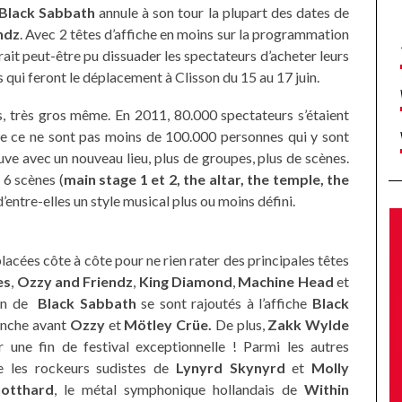
Black Sabbath
annule à son tour la plupart des dates de
ndz
. Avec 2 têtes d’affiche en moins sur la programmation
aurait peut-être pu dissuader les spectateurs d’acheter leurs
s qui feront le déplacement à Clisson du 15 au 17 juin.
os, très gros même. En 2011, 80.000 spectateurs s’étaient
née ce ne sont pas moins de 100.000 personnes qui y sont
euve avec un nouveau lieu, plus de groupes, plus de scènes.
 6 scènes (
main stage 1 et 2, the altar, the temple, the
’entre-elles un style musical plus ou moins défini.
placées côte à côte pour ne rien rater des principales têtes
es
,
Ozzy and Friendz
,
King Diamond
,
Machine Head
et
ion de
Black Sabbath
se sont rajoutés à l’affiche
Black
anche avant
Ozzy
et
Mötley Crüe.
De plus,
Zakk Wylde
 une fin de festival exceptionnelle ! Parmi les autres
e les rockeurs sudistes de
Lynyrd Skynyrd
et
Molly
otthard
, le métal symphonique hollandais de
Within