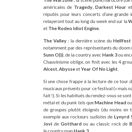
américains de
Tragedy
,
Darkest Hour
e
réputés pour leurs concerts d’une grande i
relayeront tout au long du week end sur la
W
et
The Rodeo Idiot Engine
.
The Valley
: la dernière scène du
Hellfest
notamment par des représentants du doom m
Sunn O)))
, de la country avec
Hank 3
ou enco
Chauvinisme oblige, on finit avec les 4 gr
Alcest
,
Abysse
et
Year Of No Light
.
Si une chose frappe à la lecture de ce tour d’
musicaux présents pour ce festival (« mais n
fait !). Si les habitués du rendez-vous se so
métal et du punk tels que
Machine Head
o
de groupes plutôt éloignés (du moins en t
exemple aux rockeurs sudistes de
Lynyrd 
Jovi
de
Gotthard
ou au classic rock de
B
le country man
Hank 3
.