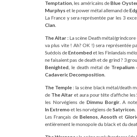
Temptation
, les américains de
Blue Oyster
Murphys
et le power métal allemand de
Ed
La France y sera représentée par les 3 exce
Clan
.
The Altar :
La scène Death métal/grindcore (eu
va plus vite ! Ah? OK !) sera représentée 
Suédois de
Entombed
et les Finlandais mél
ne faisaient pas de death et de grind ? 3 gr
Benighted
, le death métal de
Trepalium
e
Cadaveric Decomposition
.
The Temple
: la scène black métal/death méta
de
The Altar
et aura pour tête d’affiche le
les Norvégiens de
Dimmu Borgir
. A not
In Extremo
et les norvégiens de
Satyricon
.
Les Français de
Belenos
,
Aosoth
et
Glori
entièrement le monopole du black et du deat
The Warzone :
la scène punk/hardcore (de 