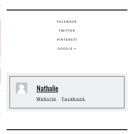
FACEBOOK
TWITTER
PINTEREST
GOOGLE +
Nathalie
Website
Facebook
GAZINE KARMA –
MIER ANNIVERSAIRE