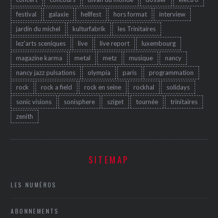
festival
galaxie
hellfest
hors format
interview
jardin du michel
kulturfabrik
les Trinitaires
lez'arts sceniques
live
live report
luxembourg
magazine karma
metal
metz
musique
nancy
nancy jazz pulsations
olympia
paris
programmation
rock
rock a field
rock en seine
rockhal
solidays
sonic visions
sonisphere
sziget
tournée
trinitaires
zenith
SITEMAP
LES NUMÉROS
ABONNEMENTS