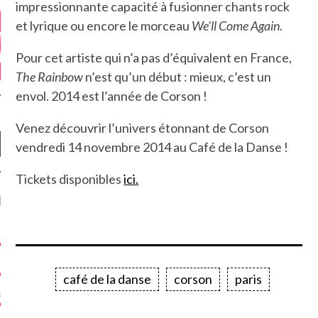
impressionnante capacité à fusionner chants rock
et lyrique ou encore le morceau
We’ll Come Again
.
Pour cet artiste qui n’a pas d’équivalent en France,
The Rainbow
n’est qu’un début : mieux, c’est un
envol. 2014 est l’année de Corson !
Venez découvrir l’univers étonnant de Corson
vendredi 14 novembre 2014 au Café de la Danse !
Tickets disponibles
ici.
NIÈRES CRITIQUES
7.6
 DUDE’S REV...
5.4
CLAN – A BE...
café de la danse
corson
paris
6.8
APLES – HEL...