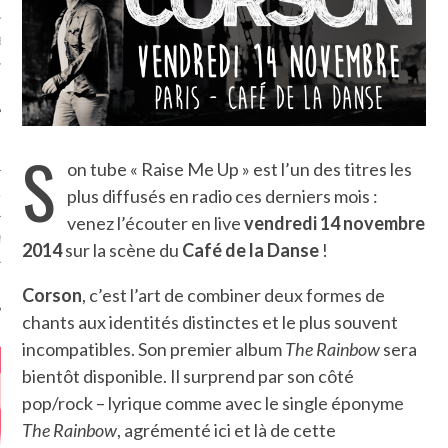
MÉROS
S
on tube « Raise Me Up » est l’un des titres les
plus diffusés en radio ces derniers mois :
ATION
venez l’écouter en live
vendredi 14 novembre
MENTS
2014
sur la scène du
Café de la Danse
!
T
Corson
, c’est l’art de combiner deux formes de
chants aux identités distinctes et le plus souvent
incompatibles. Son premier album
The Rainbow
sera
bientôt disponible. Il surprend par son côté
pop/rock – lyrique comme avec le single éponyme
The Rainbow
, agrémenté ici et là de cette