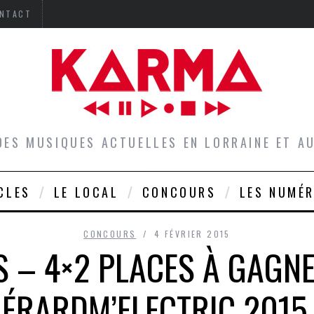
NTACT
DES MUSIQUES ACTUELLES EN LORRAINE ET 
CLES
LE LOCAL
CONCOURS
LES NUMÉ
CONCOURS
4 FÉVRIER 2015
 – 4×2 PLACES À GAGNE
GÉRARDM’ELECTRIC 2015 