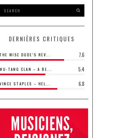
DERNIÈRES CRITIQUES
7.6
THE WISE DUDE’S REV...
5.4
WU-TANG CLAN – A BE...
6.8
VINCE STAPLES – HEL...