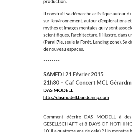
production.
Il construit sa démarche artistique autour d’
sur l’environnement, autour d’explorations et
mythes et images mentales qui y sont associé
scientifiques, l’architecture, il illustre, dans 
(Parall7le, seule la Forêt, Landing zone). Sa 
de nouveau espaces.
********
SAMEDI 21 Février 2015
21h30 – Caf Concert MCL Gérardme
DAS MODELL
http://dasmodell.bandcamp.com
Comment décrire DAS MODELL à des o
GESELLSCHAFT et 8 DAYS OF NOTHING (deux
10′ il a quatorze ans de cela) ?
Un monstre ha