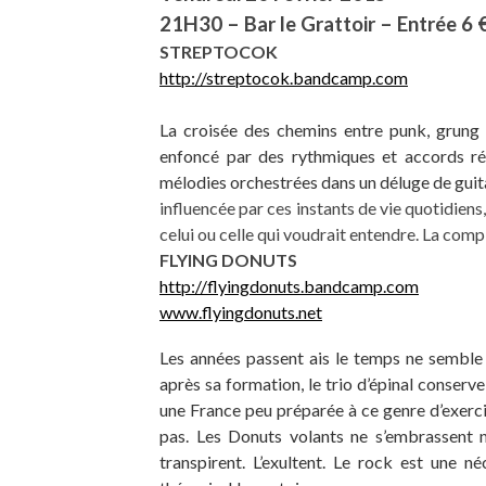
21H30 – Bar le Grattoir – Entrée 6 
STREPTOCOK
http://streptocok.bandcamp.com
La croisée des chemins entre punk, grung 
enfoncé par des rythmiques et accords ré
mélodies orchestrées dans un déluge de guit
influencée par ces instants de vie quotidiens
celui ou celle qui voudrait entendre.
La compl
FLYING DONUTS
http://flyingdonuts.bandcamp.com
www.flyingdonuts.net
Les années passent ais le temps ne sembl
après sa formation, le trio d’épinal conserv
une France peu préparée à ce genre d’exercic
pas. Les Donuts volants ne s’embrassent n
transpirent. L’exultent. Le rock est une n