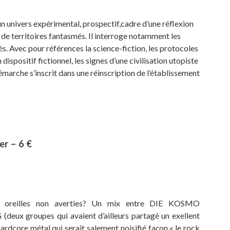
un univers expérimental, prospectif,cadre d’une réflexion
 de territoires fantasmés. Il interroge notamment les
s. Avec pour références la science-fiction, les protocoles
un dispositif fictionnel, les signes d’une civilisation utopiste
démarche s’inscrit dans une réinscription de l’établissement
r – 6 €
reilles non averties? Un mix entre DIE KOSMO
 groupes qui avaient d’ailleurs partagé un exellent
rdcore métal qui serait salement noisifié façon « le rock