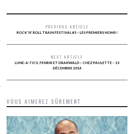
PREVIOUS ARTICLE
ROCK ‘N’ ROLL TRAIN FESTIVAL #3 – LES PREMIERS NOMS !
NEXT ARTICLE
ÉSEAUX SOCIAUX
LUNE-A-TICS, FENRIR ET DRAKWALD – CHEZ PAULETTE – 13
DÉCEMBRE 2014
VOUS AIMEREZ SÛREMENT