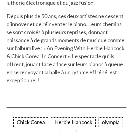
lutherie électronique et du jazz fusion.
Depuis plus de 50 ans, ces deux artistes ne cessent
d’innover et de réinventer le piano. Leurs chemins
se sont croisés à plusieurs reprises, donnant
naissance à de grands moments de musique comme
sur l’album live : « An Evening With Herbie Hancock
& Chick Corea: In Concert ». Le spectacle qu’ils
offrent, jouant face à face sur leurs pianos à queue
en se renvoyant la balle à un rythme effréné, est
exceptionnel !
NIÈRES CRITIQUES
7.6
 DUDE’S REV...
5.4
CLAN – A BE...
Chick Corea
Herbie Hancock
olympia
6.8
APLES – HEL...