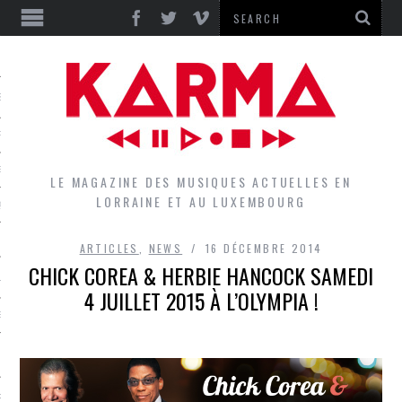
S
EPORTS
IEWS
LE MAGAZINE DES MUSIQUES ACTUELLES EN
LORRAINE ET AU LUXEMBOURG
QUES
ARTICLES
,
NEWS
16 DÉCEMBRE 2014
CHICK COREA & HERBIE HANCOCK SAMEDI
L
DES GROUPES DU LOCAL
EZ LE LOCAL DU MAGAZINE
RS