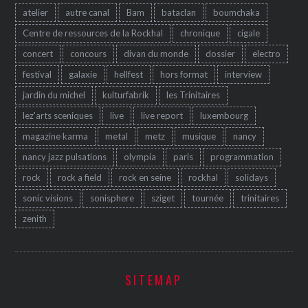
atelier
autre canal
Bam
bataclan
boumchaka
Centre de ressources de la Rockhal
chronique
cigale
concert
concours
divan du monde
dossier
electro
festival
galaxie
hellfest
hors format
interview
jardin du michel
kulturfabrik
les Trinitaires
lez'arts sceniques
live
live report
luxembourg
magazine karma
metal
metz
musique
nancy
nancy jazz pulsations
olympia
paris
programmation
rock
rock a field
rock en seine
rockhal
solidays
sonic visions
sonisphere
sziget
tournée
trinitaires
zenith
SITEMAP