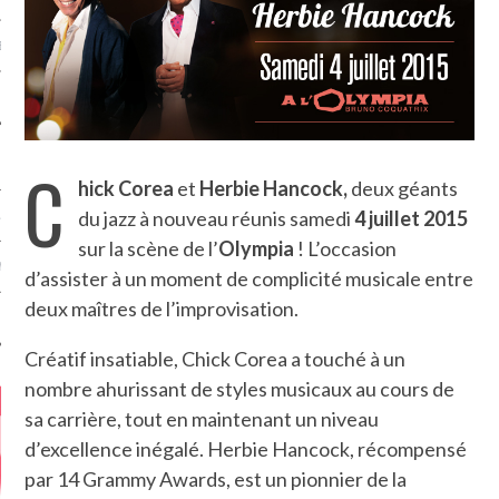
MÉROS
C
hick Corea
et
Herbie Hancock,
deux géants
du jazz à nouveau réunis samedi
4 juillet 2015
ATION
sur la scène de l’
Olympia
! L’occasion
MENTS
d’assister à un moment de complicité musicale entre
deux maîtres de l’improvisation.
T
Créatif insatiable, Chick Corea a touché à un
nombre ahurissant de styles musicaux au cours de
sa carrière, tout en maintenant un niveau
d’excellence inégalé. Herbie Hancock, récompensé
par 14 Grammy Awards, est un pionnier de la