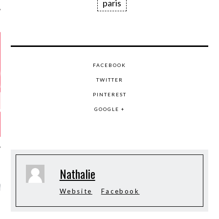
paris
FACEBOOK
TWITTER
PINTEREST
GOOGLE +
Nathalie
GAZINE KARMA –
MIER ANNIVERSAIRE
Website
Facebook