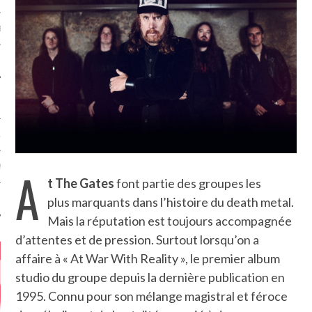
MÉROS
ATION
A
MENTS
t The Gates
font partie des groupes les
plus marquants dans l’histoire du death metal.
T
Mais la réputation est toujours accompagnée
d’attentes et de pression. Surtout lorsqu’on a
affaire à « At War With Reality », le premier album
studio du groupe depuis la dernière publication en
1995. Connu pour son mélange magistral et féroce