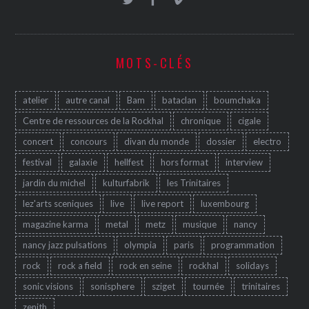
MOTS-CLÉS
atelier
autre canal
Bam
bataclan
boumchaka
Centre de ressources de la Rockhal
chronique
cigale
concert
concours
divan du monde
dossier
electro
festival
galaxie
hellfest
hors format
interview
jardin du michel
kulturfabrik
les Trinitaires
lez'arts sceniques
live
live report
luxembourg
magazine karma
metal
metz
musique
nancy
nancy jazz pulsations
olympia
paris
programmation
rock
rock a field
rock en seine
rockhal
solidays
sonic visions
sonisphere
sziget
tournée
trinitaires
zenith