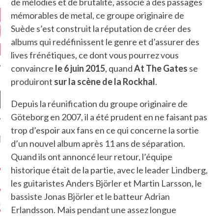
de mélodies et de brutalité, associé à des passages
mémorables de metal, ce groupe originaire de
Suède s’est construit la réputation de créer des
albums qui redéfinissent le genre et d’assurer des
lives frénétiques, ce dont vous pourrez vous
convaincre
le 6 juin 2015
, quand
At The Gates
se
produiront
sur la scène de la Rockhal
.
Depuis la réunification du groupe originaire de
Göteborg en 2007, il a été prudent en ne faisant pas
trop d’espoir aux fans en ce qui concerne la sortie
NIÈRES CRITIQUES
d’un nouvel album après 11 ans de séparation.
Quand ils ont annoncé leur retour, l’équipe
7.6
 DUDE’S REV...
historique était de la partie, avec le leader Lindberg,
5.4
les guitaristes Anders Björler et Martin Larsson, le
CLAN – A BE...
bassiste Jonas Björler et le batteur Adrian
6.8
APLES – HEL...
Erlandsson. Mais pendant une assez longue