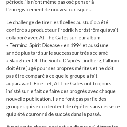
période, ils n’ont même pas osé penser à
l’enregistrement de nouveaux disques.
Le challenge de tirer les ficelles au studio a été
conféré au producteur Fredrik Nordström qui avait
collaboré avec At The Gates sur leur album
« Terminal Spirit Disease » en 1994 et aussi une
année plus tard sur le successeur très acclamé
« Slaughter Of The Soul ». D’après Lindberg, l’album
doit être jugé pour ses propres mérites et ne doit
pas être comparé à ce que le groupe a fait
auparavant. En effet, At The Gates ont toujours
insisté sur le fait de faire des progrès avec chaque
nouvelle publication. Ils ne font pas partie des
GAZINE KARMA –
groupes qui se contentent de répéter sans cesse ce
MIER ANNIVERSAIRE
qui a été couronné de succès dans le passé.
Avant toute chose, ceci est un disque qui démontre