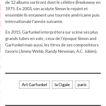
de 12 albums sortiront dont le célèbre
Breakaway
en
1975. En 2003, son acolyte Simon le rejoint et
ensemble ils entament une tournée américaine puis
internationale l’année suivante.
En 2015, Garfunkel interprétera sur scène ses plus
grands tubes en solo ; ceux de l’époque Simon and
Garfunkel mais aussi, les titres de ses compositeurs
favoris (Jimmy Webb, Randy Newman, A.C. Jobim).
NIÈRES CRITIQUES
7.6
 DUDE’S REV...
Art Garfunkel
la Cigale
paris
5.4
CLAN – A BE...
6.8
APLES – HEL...