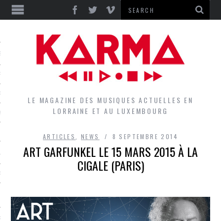
S
EPORTS
IEWS
LE MAGAZINE DES MUSIQUES ACTUELLES EN
LORRAINE ET AU LUXEMBOURG
QUES
ARTICLES
,
NEWS
8 SEPTEMBRE 2014
ART GARFUNKEL LE 15 MARS 2015 À LA
L
CIGALE (PARIS)
DES GROUPES DU LOCAL
EZ LE LOCAL DU MAGAZINE
RS