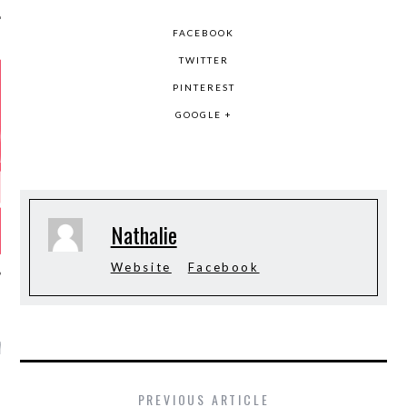
FACEBOOK
TWITTER
PINTEREST
GOOGLE +
Nathalie
Website
Facebook
GAZINE KARMA –
MIER ANNIVERSAIRE
PREVIOUS ARTICLE