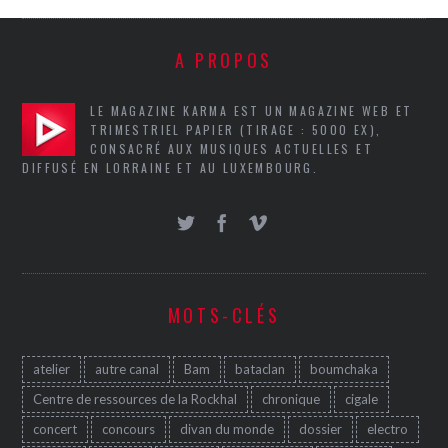
A PROPOS
LE MAGAZINE KARMA EST UN MAGAZINE WEB ET
TRIMESTRIEL PAPIER (TIRAGE : 5000 EX),
CONSACRÉ AUX MUSIQUES ACTUELLES ET
DIFFUSÉ EN LORRAINE ET AU LUXEMBOURG.
MOTS-CLÉS
atelier
autre canal
Bam
bataclan
boumchaka
Centre de ressources de la Rockhal
chronique
cigale
concert
concours
divan du monde
dossier
electro