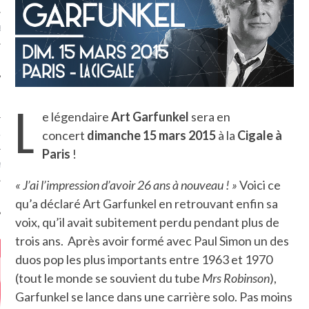
MÉROS
L
e légendaire
Art Garfunkel
sera en
concert
dimanche 15 mars 2015
à la
Cigale à
ATION
Paris
!
MENTS
« J’ai l’impression d’avoir 26 ans à nouveau ! »
Voici ce
T
qu’a déclaré Art Garfunkel en retrouvant enfin sa
voix, qu’il avait subitement perdu pendant plus de
trois ans. Après avoir formé avec Paul Simon un des
duos pop les plus importants entre 1963 et 1970
(tout le monde se souvient du tube
Mrs Robinson
),
Garfunkel se lance dans une carrière solo. Pas moins