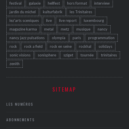
festival
galaxie
hellfest
hors format
interview
jardin du michel
kulturfabrik
les Trinitaires
lez'arts sceniques
live
live report
luxembourg
magazine karma
metal
metz
musique
nancy
nancy jazz pulsations
olympia
paris
programmation
rock
rock a field
rock en seine
rockhal
solidays
sonic visions
sonisphere
sziget
tournée
trinitaires
zenith
SITEMAP
LES NUMÉROS
ABONNEMENTS