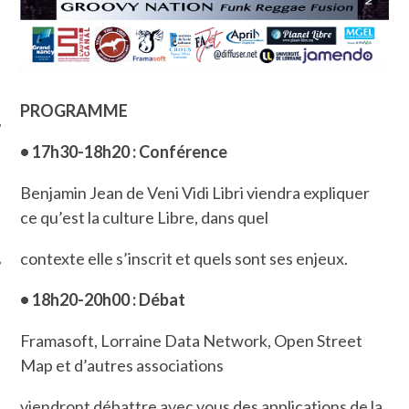
PROGRAMME
• 17h30-18h20 : Conférence
ÉSEAUX SOCIAUX
Benjamin Jean de Veni Vidi Libri viendra expliquer
ce qu’est la culture Libre, dans quel
contexte elle s’inscrit et quels sont ses enjeux.
• 18h20-20h00 : Débat
Framasoft, Lorraine Data Network, Open Street
Map et d’autres associations
viendront débattre avec vous des applications de la