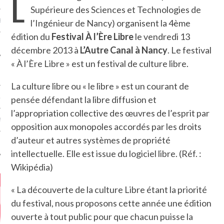
L
Supérieure des Sciences et Technologies de
MÉROS
l’Ingénieur de Nancy) organisent la 4ème
édition du
Festival À l’Ère Libre
le vendredi 13
décembre 2013 à
L’Autre Canal à Nancy
. Le festival
« À l’Ère Libre » est un festival de culture libre.
La culture libre ou « le libre » est un courant de
ATION
pensée défendant la libre diffusion et
l’appropriation collective des œuvres de l’esprit par
MENTS
opposition aux monopoles accordés par les droits
d’auteur et autres systèmes de propriété
T
intellectuelle. Elle est issue du logiciel libre. (Réf. :
Wikipédia)
« La découverte de la culture Libre étant la priorité
du festival, nous proposons cette année une édition
ouverte à tout public pour que chacun puisse la