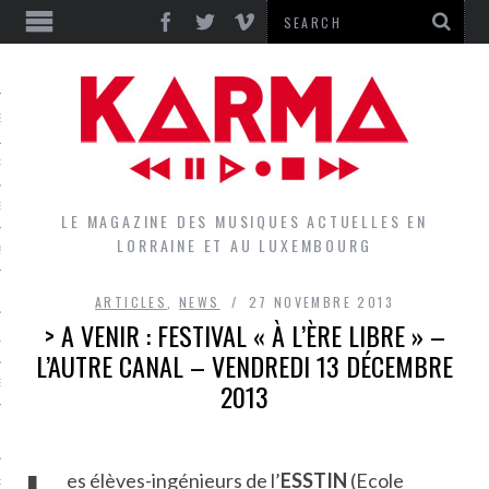
S
EPORTS
IEWS
LE MAGAZINE DES MUSIQUES ACTUELLES EN
LORRAINE ET AU LUXEMBOURG
QUES
ARTICLES
,
NEWS
27 NOVEMBRE 2013
> A VENIR : FESTIVAL « À L’ÈRE LIBRE » –
L
L’AUTRE CANAL – VENDREDI 13 DÉCEMBRE
2013
DES GROUPES DU LOCAL
EZ LE LOCAL DU MAGAZINE
es élèves-ingénieurs de l’
ESSTIN
(Ecole
RS