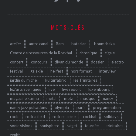
MOTS-CLÉS
atelier
autre canal
Bam
bataclan
boumchaka
Centre de ressources de la Rockhal
chronique
cigale
concert
concours
divan du monde
dossier
electro
festival
galaxie
hellfest
hors format
interview
jardin du michel
kulturfabrik
les Trinitaires
lez'arts sceniques
live
live report
luxembourg
magazine karma
metal
metz
musique
nancy
nancy jazz pulsations
olympia
paris
programmation
rock
rock a field
rock en seine
rockhal
solidays
sonic visions
sonisphere
sziget
tournée
trinitaires
zenith