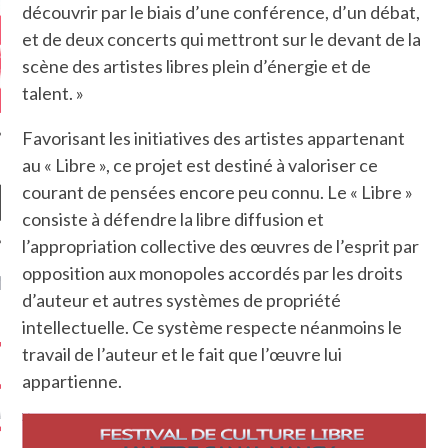
découvrir par le biais d’une conférence, d’un débat,
et de deux concerts qui mettront sur le devant de la
scène des artistes libres plein d’énergie et de
talent. »
Favorisant les initiatives des artistes appartenant
au « Libre », ce projet est destiné à valoriser ce
courant de pensées encore peu connu. Le « Libre »
consiste à défendre la libre diffusion et
l’appropriation collective des œuvres de l’esprit par
opposition aux monopoles accordés par les droits
NIÈRES CRITIQUES
d’auteur et autres systèmes de propriété
intellectuelle. Ce système respecte néanmoins le
7.6
 DUDE’S REV...
travail de l’auteur et le fait que l’œuvre lui
5.4
CLAN – A BE...
appartienne.
6.8
APLES – HEL...