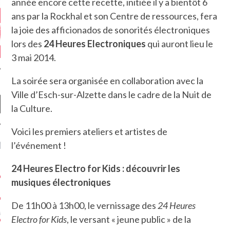
année encore cette recette, initiée il y a bientôt 6
ans par la Rockhal et son Centre de ressources, fera
la joie des afficionados de sonorités électroniques
lors des
24 Heures Electroniques
qui auront lieu le
3 mai 2014.
La soirée sera organisée en collaboration avec la
Ville d’Esch-sur-Alzette dans le cadre de la Nuit de
la Culture.
Voici les premiers ateliers et artistes de
NIÈRES CRITIQUES
l’événement !
24 Heures Electro for Kids : découvrir les
7.6
 DUDE’S REV...
musiques électroniques
5.4
CLAN – A BE...
De 11h00 à 13h00, le vernissage des
24 Heures
6.8
APLES – HEL...
Electro for Kids
, le versant « jeune public » de la