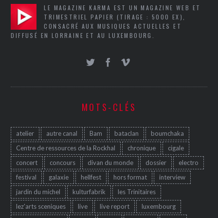
LE MAGAZINE KARMA EST UN MAGAZINE WEB ET
TRIMESTRIEL PAPIER (TIRAGE : 5000 EX),
CONSACRÉ AUX MUSIQUES ACTUELLES ET
DIFFUSÉ EN LORRAINE ET AU LUXEMBOURG.
MOTS-CLÉS
atelier
autre canal
Bam
bataclan
boumchaka
Centre de ressources de la Rockhal
chronique
cigale
concert
concours
divan du monde
dossier
electro
festival
galaxie
hellfest
hors format
interview
jardin du michel
kulturfabrik
les Trinitaires
lez'arts sceniques
live
live report
luxembourg