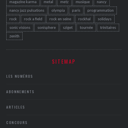
magazine karma
metal
metz
musique
nancy
nancy jazz pulsations
olympia
paris
programmation
rock
rock a field
rock en seine
rockhal
solidays
sonic visions
sonisphere
sziget
tournée
trinitaires
zenith
SITEMAP
LES NUMÉROS
ABONNEMENTS
ARTICLES
CONCOURS