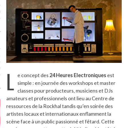
MÉROS
ATION
L
MENTS
e concept des
24 Heures Electroniques
est
simple : en journée des workshops et master
T
classes pour producteurs, musiciens et DJs
amateurs et professionnels ont lieu au Centre de
ressources de la Rockhal tandis qu’en soirée des
artistes locaux et internationaux enflamment la
scène face à un public passionné et fêtard. Cette