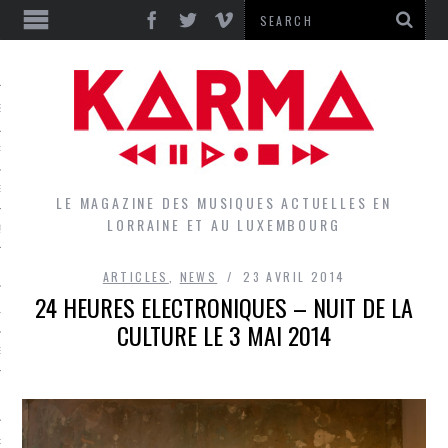
S
EPORTS
IEWS
LE MAGAZINE DES MUSIQUES ACTUELLES EN
LORRAINE ET AU LUXEMBOURG
QUES
ARTICLES
,
NEWS
23 AVRIL 2014
24 HEURES ELECTRONIQUES – NUIT DE LA
L
CULTURE LE 3 MAI 2014
DES GROUPES DU LOCAL
EZ LE LOCAL DU MAGAZINE
RS