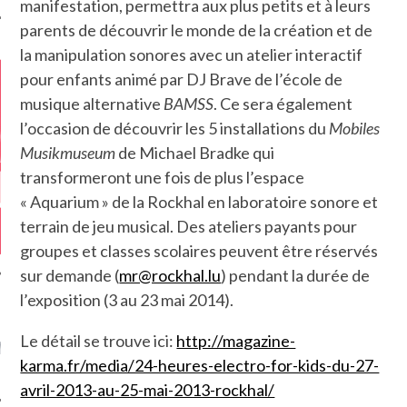
manifestation, permettra aux plus petits et à leurs
parents de découvrir le monde de la création et de
la manipulation sonores avec un atelier interactif
pour enfants animé par DJ Brave de l’école de
musique alternative
BAMSS
. Ce sera également
l’occasion de découvrir les 5 installations du
Mobiles
Musikmuseum
de Michael Bradke qui
transformeront une fois de plus l’espace
« Aquarium » de la Rockhal en laboratoire sonore et
terrain de jeu musical. Des ateliers payants pour
groupes et classes scolaires peuvent être réservés
sur demande (
mr@rockhal.lu
) pendant la durée de
l’exposition (3 au 23 mai 2014).
GAZINE KARMA –
Le détail se trouve ici:
http://magazine-
MIER ANNIVERSAIRE
karma.fr/media/24-heures-electro-for-kids-du-27-
avril-2013-au-25-mai-2013-rockhal/