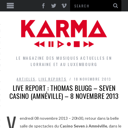
S
EPORTS
IEWS
LE MAGAZINE DES MUSIQUES ACTUELLES EN
LORRAINE ET AU LUXEMBOURG
QUES
ARTICLES
,
LIVE REPORTS
18 NOVEMBRE 2013
LIVE REPORT : THOMAS BLUGG – SEVEN
L
CASINO (AMNÉVILLE) – 8 NOVEMBRE 2013
DES GROUPES DU LOCAL
V
EZ LE LOCAL DU MAGAZINE
endredi 08 novembre 2013 – 20h00, retour dans la belle
salle de spectacles du
Casino Seven
à
Amnéville
, dans le
RS