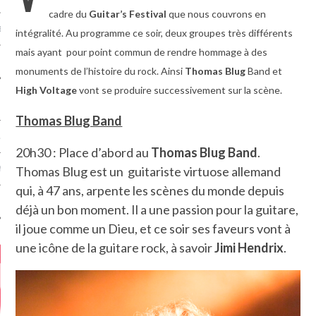
cadre du
Guitar’s Festival
que nous couvrons en
MÉROS
intégralité. Au programme ce soir, deux groupes très différents
mais ayant pour point commun de rendre hommage à des
monuments de l’histoire du rock. Ainsi
Thomas Blug
Band et
High Voltage
vont se produire successivement sur la scène.
Thomas Blug Band
ATION
20h30 : Place d’abord au
Thomas Blug Band
.
Thomas Blug est un guitariste virtuose allemand
MENTS
qui, à 47 ans, arpente les scènes du monde depuis
T
déjà un bon moment. Il a une passion pour la guitare,
il joue comme un Dieu, et ce soir ses faveurs vont à
une icône de la guitare rock, à savoir
Jimi Hendrix
.