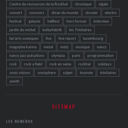
Centre de ressources de la Rockhal
chronique
cigale
concert
concours
divan du monde
dossier
electro
festival
galaxie
hellfest
hors format
interview
jardin du michel
kulturfabrik
les Trinitaires
lez'arts sceniques
live
live report
luxembourg
magazine karma
metal
metz
musique
nancy
nancy jazz pulsations
olympia
paris
programmation
rock
rock a field
rock en seine
rockhal
solidays
sonic visions
sonisphere
sziget
tournée
trinitaires
zenith
SITEMAP
LES NUMÉROS