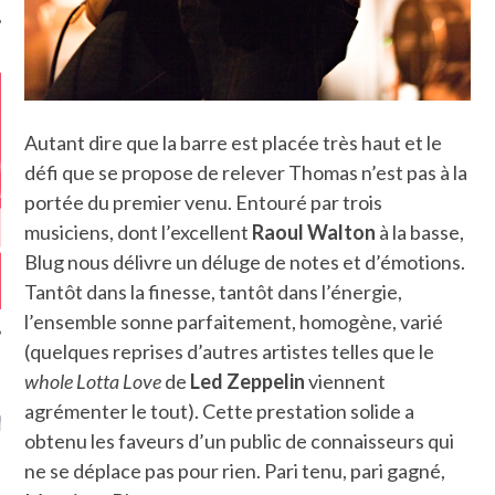
Autant dire que la barre est placée très haut et le
défi que se propose de relever Thomas n’est pas à la
portée du premier venu. Entouré par trois
musiciens, dont l’excellent
Raoul Walton
à la basse,
Blug nous délivre un déluge de notes et d’émotions.
Tantôt dans la finesse, tantôt dans l’énergie,
l’ensemble sonne parfaitement, homogène, varié
(quelques reprises d’autres artistes telles que le
whole Lotta Love
de
Led Zeppelin
viennent
GAZINE KARMA –
agrémenter le tout). Cette prestation solide a
MIER ANNIVERSAIRE
obtenu les faveurs d’un public de connaisseurs qui
ne se déplace pas pour rien. Pari tenu, pari gagné,