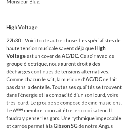
Monsieur Blug.
High Voltage
22h30 : Voici toute autre chose. Les spécialistes de
haute tension musicale savent déjà que
High
Voltage
est un cover de
AC/DC
. Ce soir avec ce
ÉSEAUX SOCIAUX
groupe électrique, nous auront droit à des
décharges continues de tensions alternatives.
Comme chacun le sait, la musique d’
AC/DC
ne fait
pas dans la dentelle. Toutes ses qualités se trouvent
dans l’énergie et la compacité d’un son lourd, voire
très lourd. Le groupe se compose de cinq musiciens.
ème
Le 6
membre pourrait être le sonorisateur. Il
faudra y penser les gars. Une rythmique impeccable
et carrée permet à la
Gibson SG
de notre Angus