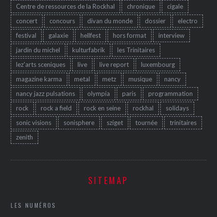
Centre de ressources de la Rockhal
chronique
cigale
concert
concours
divan du monde
dossier
electro
festival
galaxie
hellfest
hors format
interview
jardin du michel
kulturfabrik
les Trinitaires
lez'arts sceniques
live
live report
luxembourg
magazine karma
metal
metz
musique
nancy
nancy jazz pulsations
olympia
paris
programmation
rock
rock a field
rock en seine
rockhal
solidays
sonic visions
sonisphere
sziget
tournée
trinitaires
zenith
SITEMAP
LES NUMÉROS