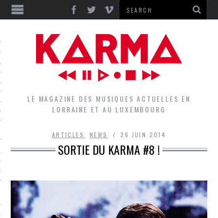
S
EPORTS
IEWS
LE MAGAZINE DES MUSIQUES ACTUELLES EN
LORRAINE ET AU LUXEMBOURG
QUES
ARTICLES
,
NEWS
26 JUIN 2014
SORTIE DU KARMA #8 !
L
DES GROUPES DU LOCAL
EZ LE LOCAL DU MAGAZINE
RS