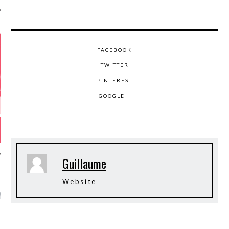
FACEBOOK
TWITTER
PINTEREST
GOOGLE +
Guillaume
Website
GAZINE KARMA –
MIER ANNIVERSAIRE