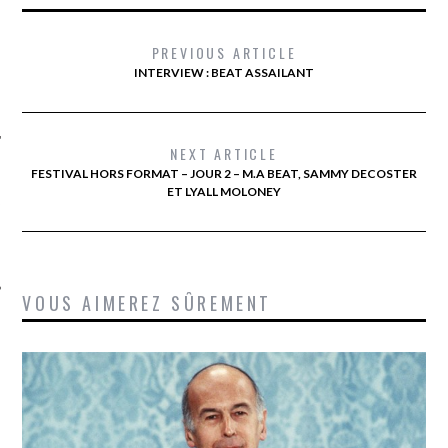
PREVIOUS ARTICLE
NEXT ARTICLE
FESTIVAL HORS FORMAT – JOUR 2 – M.A BEAT, SAMMY DECOSTER
ET LYALL MOLONEY
ÉSEAUX SOCIAUX
VOUS AIMEREZ SÛREMENT