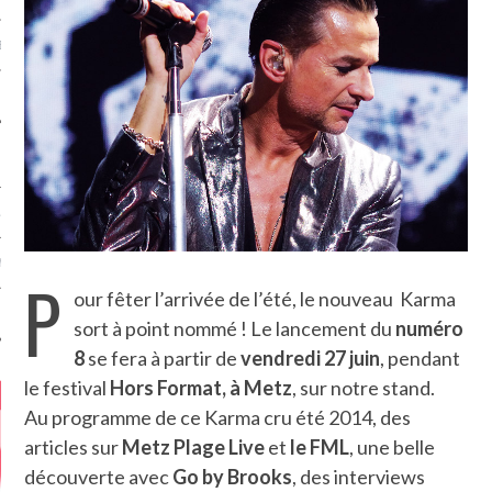
MÉROS
ATION
MENTS
P
our fêter l’arrivée de l’été, le nouveau Karma
T
sort à point nommé ! Le lancement du
numéro
8
se fera à partir de
vendredi 27 juin
, pendant
le festival
Hors Format, à Metz
, sur notre stand.
Au programme de ce Karma cru été 2014, des
articles sur
Metz Plage Live
et
le FML
, une belle
découverte avec
Go by Brooks
, des interviews