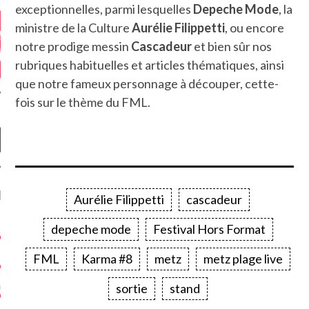
exceptionnelles, parmi lesquelles
Depeche Mode
, la
ministre de la Culture
Aurélie Filippetti
, ou encore
notre prodige messin
Cascadeur
et bien sûr nos
rubriques habituelles et articles thématiques, ainsi
que notre fameux personnage à découper, cette-
fois sur le thème du FML.
NIÈRES CRITIQUES
Aurélie Filippetti
cascadeur
7.6
 DUDE’S REV...
depeche mode
Festival Hors Format
5.4
CLAN – A BE...
FML
Karma #8
metz
metz plage live
6.8
APLES – HEL...
sortie
stand