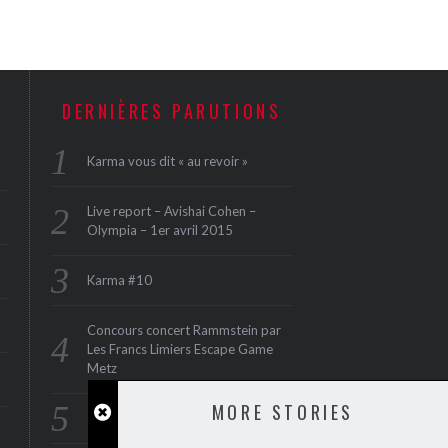
DERNIÈRES PARUTIONS
Karma vous dit « au revoir »
Live report – Avishai Cohen –
Olympia – 1er avril 2015
Karma #10
Concours concert Rammstein par
Les Francs Limiers Escape Game
Metz
MORE STORIES
Interview : Serious Black