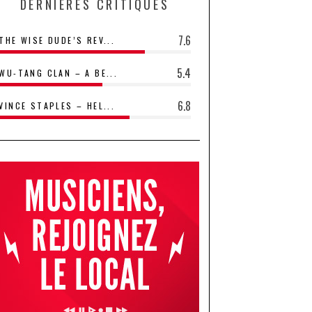
DERNIÈRES CRITIQUES
7.6
THE WISE DUDE’S REV...
5.4
WU-TANG CLAN – A BE...
6.8
VINCE STAPLES – HEL...