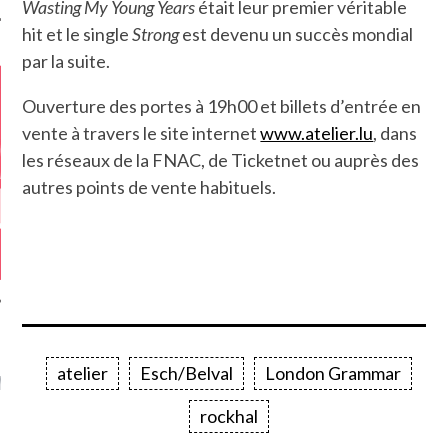
Wasting My Young Years
était leur premier véritable
hit et le single
Strong
est devenu un succès mondial
par la suite.
Ouverture des portes à 19h00 et billets d’entrée en
vente à travers le site internet
www.atelier.lu
, dans
les réseaux de la FNAC, de Ticketnet ou auprès des
autres points de vente habituels.
GAZINE KARMA –
atelier
Esch/Belval
London Grammar
MIER ANNIVERSAIRE
rockhal