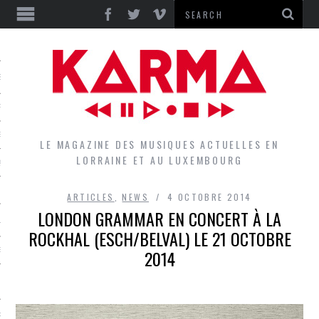
S
EPORTS
IEWS
LE MAGAZINE DES MUSIQUES ACTUELLES EN
LORRAINE ET AU LUXEMBOURG
QUES
ARTICLES
,
NEWS
4 OCTOBRE 2014
LONDON GRAMMAR EN CONCERT À LA
L
ROCKHAL (ESCH/BELVAL) LE 21 OCTOBRE
2014
DES GROUPES DU LOCAL
EZ LE LOCAL DU MAGAZINE
RS