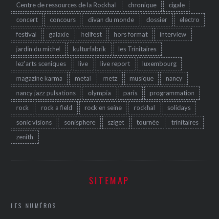
Centre de ressources de la Rockhal
chronique
cigale
concert
concours
divan du monde
dossier
electro
festival
galaxie
hellfest
hors format
interview
jardin du michel
kulturfabrik
les Trinitaires
lez'arts sceniques
live
live report
luxembourg
magazine karma
metal
metz
musique
nancy
nancy jazz pulsations
olympia
paris
programmation
rock
rock a field
rock en seine
rockhal
solidays
sonic visions
sonisphere
sziget
tournée
trinitaires
zenith
SITEMAP
LES NUMÉROS