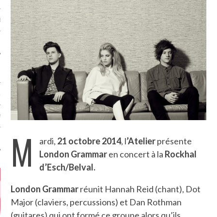
MÉROS
ATION
MENTS
M
T
ardi,
21 octobre 2014
, l
’
Atelier
présente
London Grammar
en concert à la
Rockhal
d’Esch/Belval
.
London Grammar
réunit Hannah Reid (chant), Dot
Major (claviers, percussions) et Dan Rothman
(guitares) qui ont formé ce groupe alors qu’ils