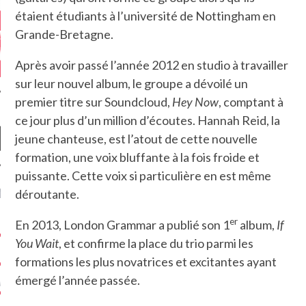
étaient étudiants à l’université de Nottingham en
Grande-Bretagne.
Après avoir passé l’année 2012 en studio à travailler
sur leur nouvel album, le groupe a dévoilé un
premier titre sur Soundcloud,
Hey Now
, comptant à
ce jour plus d’un million d’écoutes. Hannah Reid, la
jeune chanteuse, est l’atout de cette nouvelle
formation, une voix bluffante à la fois froide et
puissante. Cette voix si particulière en est même
NIÈRES CRITIQUES
déroutante.
er
En 2013, London Grammar a publié son 1
album,
If
7.6
 DUDE’S REV...
You Wait
, et confirme la place du trio parmi les
5.4
CLAN – A BE...
formations les plus novatrices et excitantes ayant
émergé l’année passée.
6.8
APLES – HEL...