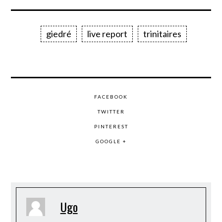
giedré
live report
trinitaires
FACEBOOK
TWITTER
PINTEREST
GOOGLE +
Ugo