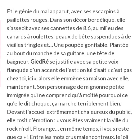
Et le génie du mal apparut, avec ses escarpins à
paillettes rouges. Dans son décor bordélique, elle
s’asseoit avec ses cannettes de 8.6, au milieu des
canards à roulettes, peaux de bête suspendues à de
vieilles tringles et… Une poupée gonflable. Plantée
au bout du manche de sa guitare, une tête de
baigneur.
GiedRé
se justifie avec sa petite voix
flanquée d’un accent de l’est : on lui disait « c’est pas
chez toi, ici », alors elle emmène sa maison avec elle,
maintenant. Son personnage de mignonne petite
immigrée qui ne comprend qu’à moitié pourquoi ce
qu’elle dit choque, ça marche terriblement bien.
Devant l’accueil extrêmement chaleureux du public,
GAZINE KARMA –
MIER ANNIVERSAIRE
elle rosit d’émotion : « vous êtes vraiment la ville du
rock n’roll, Florange… en même temps, il vous reste
que ça » ! Entre les mots crus malencontreux, le joli