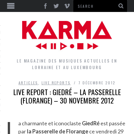
S
EPORTS
IEWS
LE MAGAZINE DES MUSIQUES ACTUELLES EN
LORRAINE ET AU LUXEMBOURG
QUES
ARTICLES
,
LIVE REPORTS
7 DÉCEMBRE 2012
LIVE REPORT : GIEDRÉ – LA PASSERELLE
L
(FLORANGE) – 30 NOVEMBRE 2012
DES GROUPES DU LOCAL
L
EZ LE LOCAL DU MAGAZINE
a charmante et iconoclaste
GiedRé
est passée
par
la Passerelle de Florange
ce vendredi 29
RS