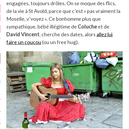
engagées, toujours drôles. On se moque des flics,
de la vie à St Avold, parce que c’est « pas vraiment la
Moselle, v’voyez ». Ce bonhomme plus que
sympathique, bébé illégitime de
Coluche
et de
David Vincent
, cherche des dates, alors
allez lui
faire un coucou
(ou un free hug).
NIÈRES CRITIQUES
7.6
 DUDE’S REV...
5.4
CLAN – A BE...
6.8
APLES – HEL...