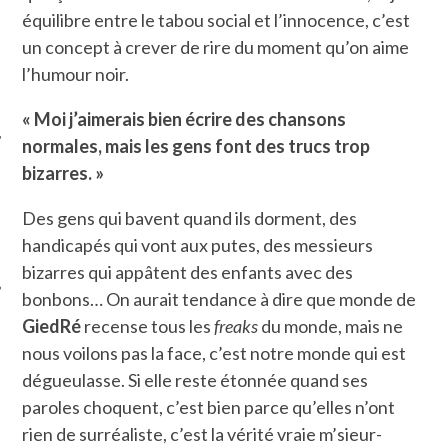
équilibre entre le tabou social et l’innocence, c’est
un concept à crever de rire du moment qu’on aime
l’humour noir.
« Moi j’aimerais bien écrire des chansons
normales, mais les gens font des trucs trop
bizarres. »
ÉSEAUX SOCIAUX
Des gens qui bavent quand ils dorment, des
handicapés qui vont aux putes, des messieurs
bizarres qui appâtent des enfants avec des
bonbons… On aurait tendance à dire que monde de
GiedRé
recense tous les
freaks
du monde, mais ne
nous voilons pas la face, c’est notre monde qui est
dégueulasse. Si elle reste étonnée quand ses
paroles choquent, c’est bien parce qu’elles n’ont
rien de surréaliste, c’est la vérité vraie m’sieur-