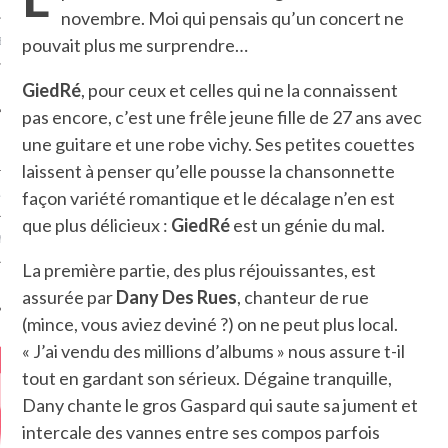
novembre. Moi qui pensais qu’un concert ne
pouvait plus me surprendre…
MÉROS
GiedRé
, pour ceux et celles qui ne la connaissent
pas encore, c’est une frêle jeune fille de 27 ans avec
une guitare et une robe vichy. Ses petites couettes
laissent à penser qu’elle pousse la chansonnette
façon variété romantique et le décalage n’en est
ATION
que plus délicieux :
GiedRé
est un génie du mal.
MENTS
La première partie, des plus réjouissantes, est
T
assurée par
Dany Des Rues
, chanteur de rue
(mince, vous aviez deviné ?) on ne peut plus local.
« J’ai vendu des millions d’albums » nous assure t-il
tout en gardant son sérieux. Dégaine tranquille,
Dany chante le gros Gaspard qui saute sa jument et
intercale des vannes entre ses compos parfois