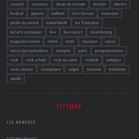
concert
concours
divan du monde
dossier
electro
festival
galaxie
hellfest
hors format
interview
jardin du michel
kulturfabrik
les Trinitaires
lez'arts sceniques
live
live report
luxembourg
magazine karma
metal
metz
musique
nancy
nancy jazz pulsations
olympia
paris
programmation
rock
rock a field
rock en seine
rockhal
solidays
sonic visions
sonisphere
sziget
tournée
trinitaires
zenith
SITEMAP
LES NUMÉROS
ABONNEMENTS