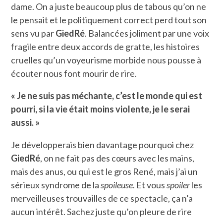
dame. On a juste beaucoup plus de tabous qu’on ne
le pensait et le politiquement correct perd tout son
sens vu par
GiedRé
. Balancées joliment par une voix
fragile entre deux accords de gratte, les histoires
cruelles qu’un voyeurisme morbide nous pousse à
écouter nous font mourir de rire.
« Je ne suis pas méchante, c’est le monde qui est
pourri, si la vie était moins violente, je le serai
aussi. »
Je développerais bien davantage pourquoi chez
GiedRé
, on ne fait pas des cœurs avec les mains,
mais des anus, ou qui est le gros René, mais j’ai un
sérieux syndrome de la
spoileuse
. Et vous
spoiler
les
merveilleuses trouvailles de ce spectacle, ça n’a
aucun intérêt. Sachez juste qu’on pleure de rire