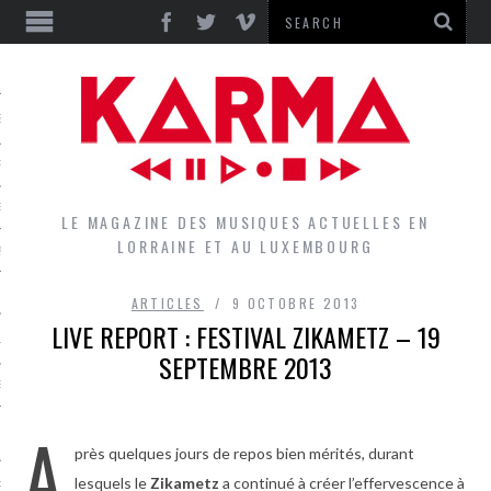
S
EPORTS
IEWS
LE MAGAZINE DES MUSIQUES ACTUELLES EN
LORRAINE ET AU LUXEMBOURG
QUES
ARTICLES
9 OCTOBRE 2013
LIVE REPORT : FESTIVAL ZIKAMETZ – 19
L
SEPTEMBRE 2013
DES GROUPES DU LOCAL
A
EZ LE LOCAL DU MAGAZINE
près quelques jours de repos bien mérités, durant
lesquels le
Zikametz
a continué à créer l’effervescence à
RS