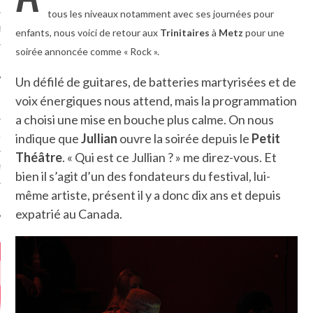
tous les niveaux notamment avec ses journées pour
MÉROS
enfants, nous voici de retour aux
Trinitaires
à
Metz
pour une
soirée annoncée comme « Rock ».
Un défilé de guitares, de batteries martyrisées et de
voix énergiques nous attend, mais la programmation
a choisi une mise en bouche plus calme. On nous
indique que
Jullian
ouvre la soirée depuis le
Petit
ATION
Théâtre
. « Qui est ce Jullian ? » me direz-vous. Et
MENTS
bien il s’agit d’un des fondateurs du festival, lui-
même artiste, présent il y a donc dix ans et depuis
T
expatrié au Canada.