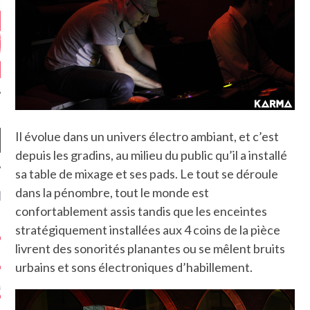
Il évolue dans un univers électro ambiant, et c’est
depuis les gradins, au milieu du public qu’il a installé
sa table de mixage et ses pads. Le tout se déroule
dans la pénombre, tout le monde est
NIÈRES CRITIQUES
confortablement assis tandis que les enceintes
7.6
stratégiquement installées aux 4 coins de la pièce
 DUDE’S REV...
livrent des sonorités planantes ou se mêlent bruits
5.4
CLAN – A BE...
urbains et sons électroniques d’habillement.
6.8
APLES – HEL...