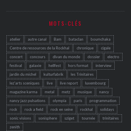
MOTS-CLÉS
atelier
autre canal
Bam
bataclan
boumchaka
Centre de ressources de la Rockhal
chronique
cigale
concert
concours
divan du monde
dossier
electro
festival
galaxie
hellfest
hors format
interview
jardin du michel
kulturfabrik
les Trinitaires
lez'arts sceniques
live
live report
luxembourg
magazine karma
metal
metz
musique
nancy
nancy jazz pulsations
olympia
paris
programmation
rock
rock a field
rock en seine
rockhal
solidays
sonic visions
sonisphere
sziget
tournée
trinitaires
zenith