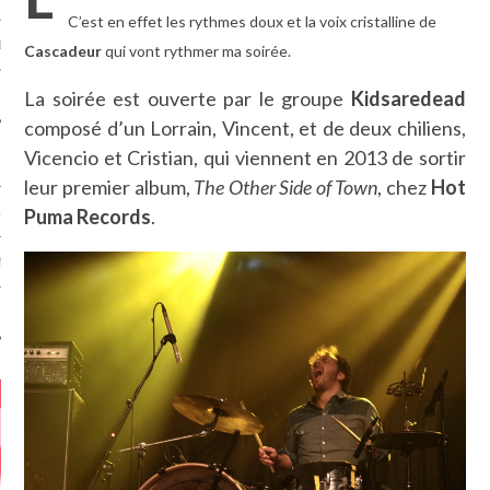
C’est en effet les rythmes doux et la voix cristalline de
MÉROS
Cascadeur
qui vont rythmer ma soirée.
La soirée est ouverte par le groupe
Kidsaredead
composé d’un Lorrain, Vincent, et de deux chiliens,
Vicencio et Cristian, qui viennent en 2013 de sortir
leur premier album,
The Other Side of Town
, chez
Hot
Puma Records
.
ATION
MENTS
T