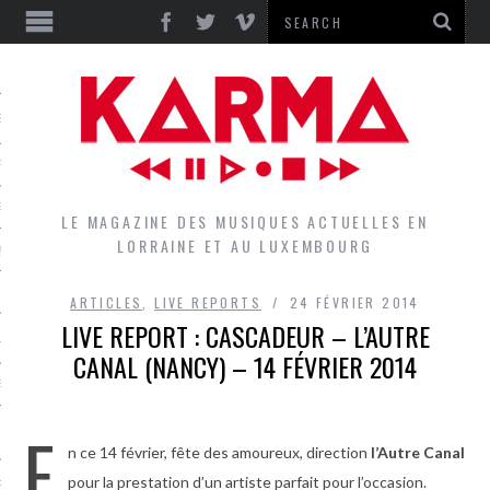
S
EPORTS
IEWS
LE MAGAZINE DES MUSIQUES ACTUELLES EN
LORRAINE ET AU LUXEMBOURG
QUES
ARTICLES
,
LIVE REPORTS
24 FÉVRIER 2014
LIVE REPORT : CASCADEUR – L’AUTRE
L
CANAL (NANCY) – 14 FÉVRIER 2014
DES GROUPES DU LOCAL
E
EZ LE LOCAL DU MAGAZINE
n ce 14 février, fête des amoureux, direction
l’Autre Canal
pour la prestation d’un artiste parfait pour l’occasion.
RS