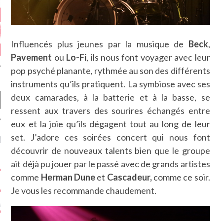
Influencés plus jeunes par la musique de
Beck
,
Pavement
ou
Lo-Fi
, ils nous font voyager avec leur
pop psyché planante, rythmée au son des différents
instruments qu’ils pratiquent. La symbiose avec ses
deux camarades, à la batterie et à la basse, se
ressent aux travers des sourires échangés entre
eux et la joie qu’ils dégagent tout au long de leur
set. J’adore ces soirées concert qui nous font
NIÈRES CRITIQUES
découvrir de nouveaux talents bien que le groupe
7.6
ait déjà pu jouer par le passé avec de grands artistes
 DUDE’S REV...
comme
Herman Dune
et
Cascadeur,
comme ce soir.
5.4
CLAN – A BE...
Je vous les recommande chaudement.
6.8
APLES – HEL...