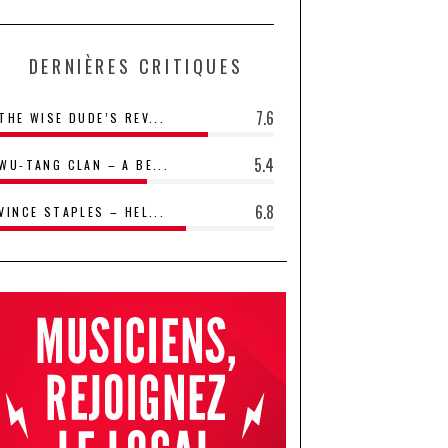
DERNIÈRES CRITIQUES
7.6
THE WISE DUDE’S REV...
5.4
WU-TANG CLAN – A BE...
6.8
VINCE STAPLES – HEL...