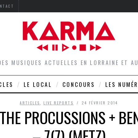
NTACT
DES MUSIQUES ACTUELLES EN LORRAINE ET 
CLES
LE LOCAL
CONCOURS
LES NUMÉ
ARTICLES
,
LIVE REPORTS
24 FÉVRIER 2014
 THE PROCUSSIONS + BE
– 7(7) (METZ)