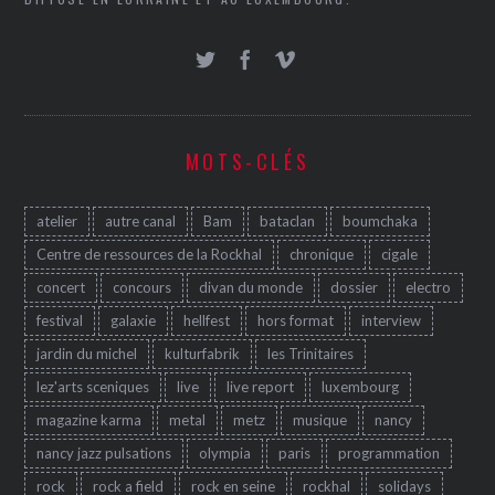
MOTS-CLÉS
atelier
autre canal
Bam
bataclan
boumchaka
Centre de ressources de la Rockhal
chronique
cigale
concert
concours
divan du monde
dossier
electro
festival
galaxie
hellfest
hors format
interview
jardin du michel
kulturfabrik
les Trinitaires
lez'arts sceniques
live
live report
luxembourg
magazine karma
metal
metz
musique
nancy
nancy jazz pulsations
olympia
paris
programmation
rock
rock a field
rock en seine
rockhal
solidays