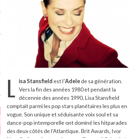
MÉROS
ATION
L
MENTS
isa Stansfield
est l’
Adele
de sa génération.
Vers la fin des années 1980 et pendant la
T
décennie des années 1990, Lisa Stansfield
comptait parmi les pop stars planétaires les plus en
vogue. Son unique et séduisante voix soul et sa
dance-pop intemporelle ont dominé les hitparades
des deux côtés de l’Atlantique. Brit Awards, Ivor