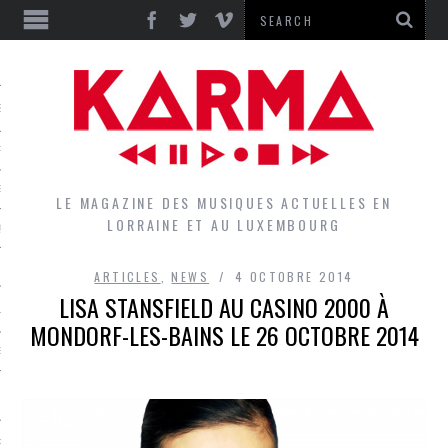
S
EPORTS
IEWS
LE MAGAZINE DES MUSIQUES ACTUELLES EN
LORRAINE ET AU LUXEMBOURG
QUES
ARTICLES
,
NEWS
4 OCTOBRE 2014
LISA STANSFIELD AU CASINO 2000 À
L
MONDORF-LES-BAINS LE 26 OCTOBRE 2014
DES GROUPES DU LOCAL
EZ LE LOCAL DU MAGAZINE
RS