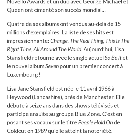
Novello Awards et un duo avec George Michael et
Queen ont cimenté son succès mondial…
Quatre de ses albums ont vendus au-delà de 15
millions d’exemplaires. La liste de ses hits est
impressionnante:
Change
,
The Real Thing
,
This Is The
Right Time
,
All Around The World
. Aujourd’hui, Lisa
Stansfield retourne avec le single actuel
So Be It
et
le nouvel album
Seven
pour un premier concert à
Luxembourg !
NIÈRES CRITIQUES
Lisa Jane Stansfield est née le 11 avril 1966 à
Heywood (Lancashire), près de Manchester. Elle
7.6
 DUDE’S REV...
débute à seize ans dans des shows télévisés et
participe ensuite au groupe Blue Zone. C’est en
5.4
CLAN – A BE...
posant ses vocaux sur le titre
People Hold On
de
6.8
APLES – HEL...
Coldcut en 1989 qu’elle atteint la notoriété.