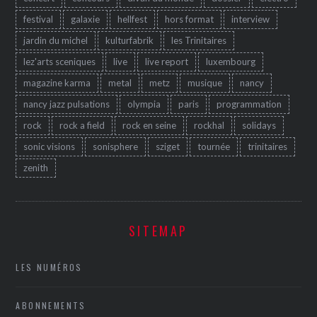
festival
galaxie
hellfest
hors format
interview
jardin du michel
kulturfabrik
les Trinitaires
lez'arts sceniques
live
live report
luxembourg
magazine karma
metal
metz
musique
nancy
nancy jazz pulsations
olympia
paris
programmation
rock
rock a field
rock en seine
rockhal
solidays
sonic visions
sonisphere
sziget
tournée
trinitaires
zenith
SITEMAP
LES NUMÉROS
ABONNEMENTS