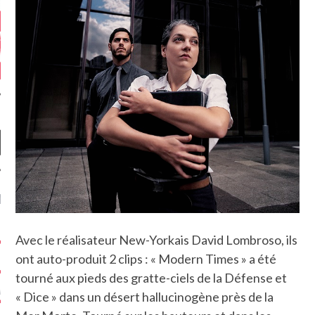
NIÈRES CRITIQUES
7.6
 DUDE’S REV...
Avec le réalisateur New-Yorkais David Lombroso, ils
ont auto-produit 2 clips : « Modern Times » a été
5.4
CLAN – A BE...
tourné aux pieds des gratte-ciels de la Défense et
6.8
APLES – HEL...
« Dice » dans un désert hallucinogène près de la