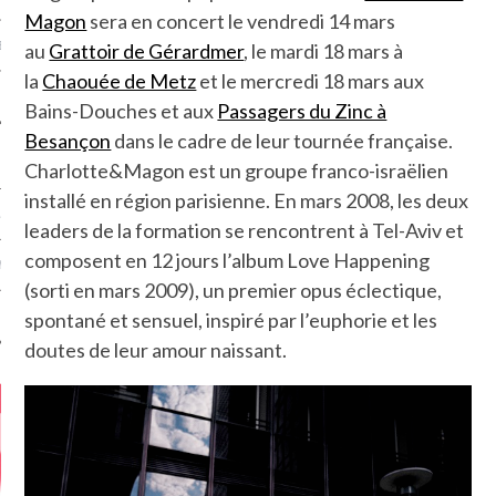
Magon
sera en concert le vendredi 14 mars
MÉROS
au
Grattoir de Gérardmer
, le mardi 18 mars à
la
Chaouée de Metz
et le mercredi 18 mars aux
Bains-Douches et aux
Passagers du Zinc à
Besançon
dans le cadre de leur tournée française.
Charlotte&Magon est un groupe franco-israëlien
installé en région parisienne. En mars 2008, les deux
ATION
leaders de la formation se rencontrent à Tel-Aviv et
composent en 12 jours l’album Love Happening
MENTS
(sorti en mars 2009), un premier opus éclectique,
spontané et sensuel, inspiré par l’euphorie et les
T
doutes de leur amour naissant.