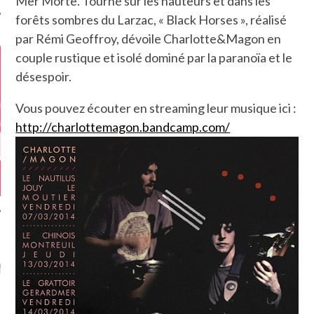
Mer Morte. Tourné sur les hauteurs et dans les
forêts sombres du Larzac, « Black Horses », réalisé
par Rémi Geoffroy, dévoile Charlotte&Magon en
couple rustique et isolé dominé par la paranoïa et le
désespoir.
Vous pouvez écouter en streaming leur musique ici :
http://charlottemagon.
bandcamp.com/
GAZINE KARMA –
MIER ANNIVERSAIRE