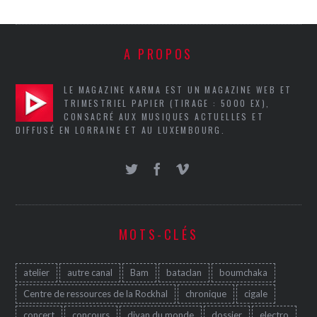
A PROPOS
LE MAGAZINE KARMA EST UN MAGAZINE WEB ET
TRIMESTRIEL PAPIER (TIRAGE : 5000 EX),
CONSACRÉ AUX MUSIQUES ACTUELLES ET
DIFFUSÉ EN LORRAINE ET AU LUXEMBOURG.
MOTS-CLÉS
atelier
autre canal
Bam
bataclan
boumchaka
Centre de ressources de la Rockhal
chronique
cigale
concert
concours
divan du monde
dossier
electro