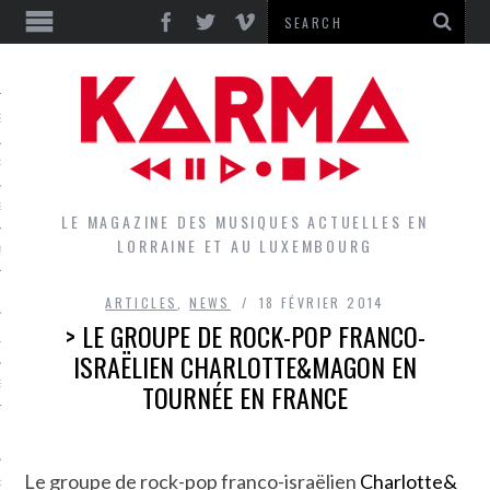
S
EPORTS
IEWS
LE MAGAZINE DES MUSIQUES ACTUELLES EN
LORRAINE ET AU LUXEMBOURG
QUES
ARTICLES
,
NEWS
18 FÉVRIER 2014
> LE GROUPE DE ROCK-POP FRANCO-
L
ISRAËLIEN CHARLOTTE&MAGON EN
TOURNÉE EN FRANCE
DES GROUPES DU LOCAL
EZ LE LOCAL DU MAGAZINE
Le groupe de rock-pop franco-israëlien
Charlotte&
RS