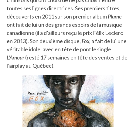
chansons qui ont choisi de ne pas choisir entre
toutes ses lignes directrices. Ses premiers titres,
découverts en 2011 sur son premier album
Plume
,
ont fait de lui un des grands espoirs de la musique
canadienne (il a d’ailleurs reçu le prix Félix Leclerc
en 2013). Son deuxième disque,
Fox
, a fait de lui une
véritable idole, avec en tête de pont le single
L’Amour
(resté 17 semaines en tête des ventes et de
l’airplay au Québec).
GAZINE KARMA –
MIER ANNIVERSAIRE