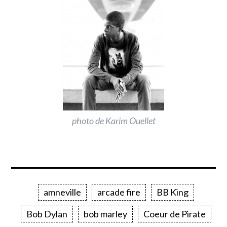
photo de Karim Ouellet
amneville
arcade fire
BB King
Bob Dylan
bob marley
Coeur de Pirate