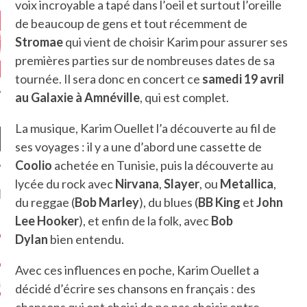
voix incroyable a tapé dans l’oeil et surtout l’oreille
de beaucoup de gens et tout récemment de
Stromae
qui vient de choisir Karim pour assurer ses
premières parties sur de nombreuses dates de sa
tournée. Il sera donc en concert ce
samedi 19 avril
au Galaxie à Amnéville
, qui est complet.
La musique, Karim Ouellet l’a découverte au fil de
ses voyages : il y a une d’abord une cassette de
Coolio
achetée en Tunisie, puis la découverte au
lycée du rock avec
Nirvana
,
Slayer
, ou
Metallica
,
NIÈRES CRITIQUES
du reggae (
Bob Marley
), du blues (
BB King
et
John
Lee Hooker
), et enfin de la folk, avec
Bob
7.6
 DUDE’S REV...
Dylan
bien entendu.
5.4
CLAN – A BE...
Avec ces influences en poche, Karim Ouellet a
6.8
APLES – HEL...
décidé d’écrire ses chansons en français : des