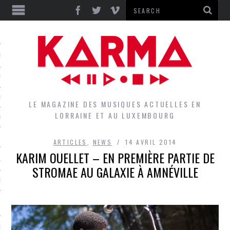
S
EPORTS
IEWS
LE MAGAZINE DES MUSIQUES ACTUELLES EN
LORRAINE ET AU LUXEMBOURG
QUES
ARTICLES
,
NEWS
14 AVRIL 2014
KARIM OUELLET – EN PREMIÈRE PARTIE DE
L
STROMAE AU GALAXIE À AMNÉVILLE
DES GROUPES DU LOCAL
EZ LE LOCAL DU MAGAZINE
RS