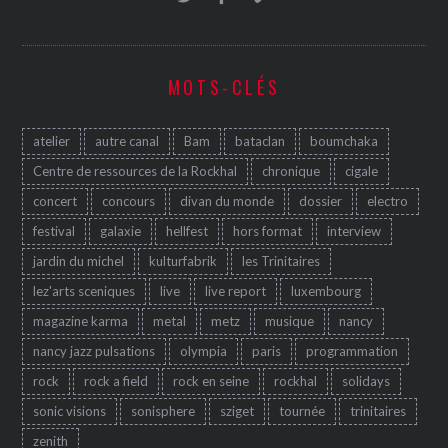
MOTS-CLÉS
atelier
autre canal
Bam
bataclan
boumchaka
Centre de ressources de la Rockhal
chronique
cigale
concert
concours
divan du monde
dossier
electro
festival
galaxie
hellfest
hors format
interview
jardin du michel
kulturfabrik
les Trinitaires
lez'arts sceniques
live
live report
luxembourg
magazine karma
metal
metz
musique
nancy
nancy jazz pulsations
olympia
paris
programmation
rock
rock a field
rock en seine
rockhal
solidays
sonic visions
sonisphere
sziget
tournée
trinitaires
zenith