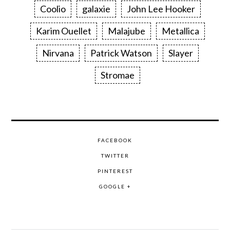
Coolio
galaxie
John Lee Hooker
Karim Ouellet
Malajube
Metallica
Nirvana
Patrick Watson
Slayer
Stromae
FACEBOOK
TWITTER
PINTEREST
GOOGLE +