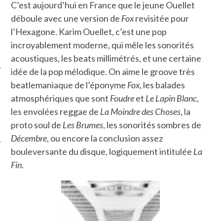
C’est aujourd’hui en France que le jeune Ouellet
déboule avec une version de
Fox
revisitée pour
l’Hexagone. Karim Ouellet, c’est une pop
incroyablement moderne, qui mêle les sonorités
acoustiques, les beats millimétrés, et une certaine
idée de la pop mélodique. On aime le groove très
beatlemaniaque de l’éponyme
Fox
, les balades
ÉSEAUX SOCIAUX
atmosphériques que sont
Foudre
et
Le Lapin Blanc
,
les envolées reggae de
La Moindre des Choses
, la
proto soul de
Les Brumes
, les sonorités sombres de
Décembre
, ou encore la conclusion assez
bouleversante du disque, logiquement intitulée
La
Fin
.