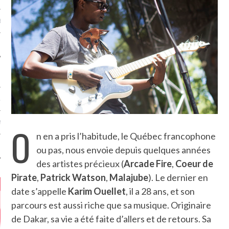
MÉROS
ATION
MENTS
O
n en a pris l’habitude, le Québec francophone
T
ou pas, nous envoie depuis quelques années
des artistes précieux (
Arcade Fire
,
Coeur de
Pirate
,
Patrick Watson
,
Malajube
). Le dernier en
date s’appelle
Karim Ouellet
, il a 28 ans, et son
parcours est aussi riche que sa musique. Originaire
de Dakar, sa vie a été faite d’allers et de retours. Sa