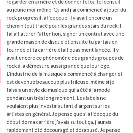
regarder en arrière et de donner tel ou tel conseil
au jeune moi-même. Quand j’ai commencé à jouer du
rock progressif, à l’époque, il y avait encore un
chemin tout tracé pour les grandes stars du rock. Il
fallait attirer l’attention, signer un contrat avec une
grande maison de disque et ensuite tu partais en
tournée et ta carrière était quasiment lancée. Il y
avait encore ce phénomène des grands groupes de
rock à la démesure aussi grande que leur égo.
L’industrie de la musique a commencé à changer et
est devenue beaucoup plus frileuse, même si je
faisais un style de musique qui a été à la mode
pendant un très long moment. Les labels ne
voulaient plus investir autant d’argent sur les
GAZINE KARMA –
MIER ANNIVERSAIRE
artistes en général. Je pense que si à l’époque du
début de ma carrière j’avais su tout ça, j’aurais
rapidement été découragé et désabusé. Je pense