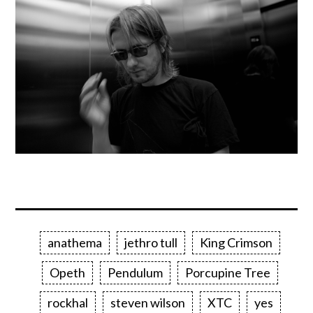
anathema
jethro tull
King Crimson
Opeth
Pendulum
Porcupine Tree
rockhal
steven wilson
XTC
yes