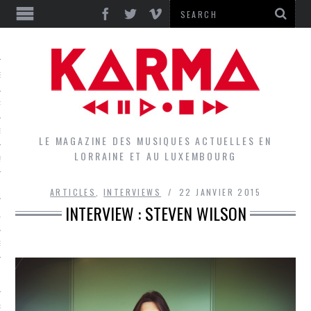
S
EPORTS
IEWS
LE MAGAZINE DES MUSIQUES ACTUELLES EN
LORRAINE ET AU LUXEMBOURG
QUES
ARTICLES
,
INTERVIEWS
22 JANVIER 2015
INTERVIEW : STEVEN WILSON
L
DES GROUPES DU LOCAL
EZ LE LOCAL DU MAGAZINE
RS