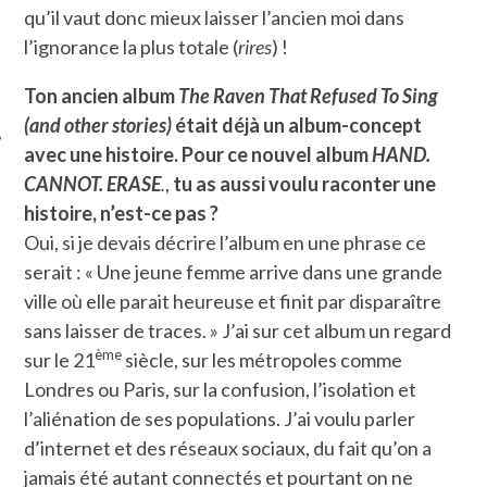
qu’il vaut donc mieux laisser l’ancien moi dans
ÉSEAUX SOCIAUX
l’ignorance la plus totale (
rires
) !
Ton ancien album
The Raven That Refused To Sing
(and other stories)
était déjà un album-concept
avec une histoire. Pour ce nouvel album
HAND.
CANNOT. ERASE
.
,
tu as aussi voulu raconter une
histoire, n’est-ce pas ?
Oui, si je devais décrire l’album en une phrase ce
serait : « Une jeune femme arrive dans une grande
ville où elle parait heureuse et finit par disparaître
sans laisser de traces. » J’ai sur cet album un regard
ème
sur le 21
siècle, sur les métropoles comme
Londres ou Paris, sur la confusion, l’isolation et
l’aliénation de ses populations. J’ai voulu parler
d’internet et des réseaux sociaux, du fait qu’on a
jamais été autant connectés et pourtant on ne