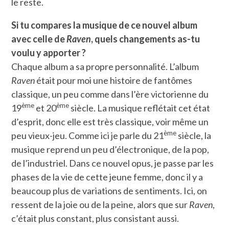
le reste.
Si tu compares la musique de ce nouvel album
avec celle de
Raven
, quels
changements as-tu
voulu y apporter ?
Chaque album a sa propre personnalité. L’album
Raven
était pour moi une histoire de fantômes
classique, un peu comme dans l’ère victorienne du
ème
ème
19
et 20
siècle. La musique reflétait cet état
d’esprit, donc elle est très classique, voir même un
ème
peu vieux-jeu. Comme ici je parle du 21
siècle, la
musique reprend un peu d’électronique, de la pop,
de l’industriel. Dans ce nouvel opus, je passe par les
phases de la vie de cette jeune femme, donc il y a
beaucoup plus de variations de sentiments. Ici, on
ressent de la joie ou de la peine, alors que sur
Raven
,
c’était plus constant, plus consistant aussi.