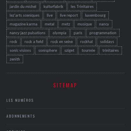
jardin du michel
kulturfabrik
les Trinitaires
lez'arts sceniques
live
live report
luxembourg
magazine karma
metal
metz
musique
nancy
nancy jazz pulsations
olympia
paris
programmation
rock
rock a field
rock en seine
rockhal
solidays
sonic visions
sonisphere
sziget
tournée
trinitaires
zenith
SITEMAP
LES NUMÉROS
ABONNEMENTS