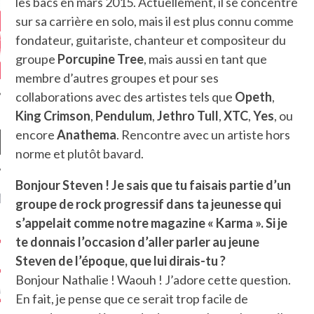
les bacs en mars 2015. Actuellement, il se concentre
sur sa carrière en solo, mais il est plus connu comme
fondateur, guitariste, chanteur et compositeur du
groupe
Porcupine Tree
, mais aussi en tant que
membre d’autres groupes et pour ses
collaborations avec des artistes tels que
Opeth
,
King Crimson
,
Pendulum
,
Jethro Tull
,
XTC
,
Yes
, ou
encore
Anathema
. Rencontre avec un artiste hors
norme et plutôt bavard.
Bonjour Steven ! Je sais que tu faisais partie d’un
NIÈRES CRITIQUES
groupe de rock progressif dans ta jeunesse qui
s’appelait comme notre magazine « Karma ». Si je
7.6
 DUDE’S REV...
te donnais l’occasion d’aller parler au jeune
5.4
Steven de l’époque, que lui dirais-tu ?
CLAN – A BE...
Bonjour Nathalie ! Waouh ! J’adore cette question.
6.8
APLES – HEL...
En fait, je pense que ce serait trop facile de