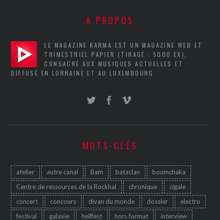
A PROPOS
LE MAGAZINE KARMA EST UN MAGAZINE WEB ET
TRIMESTRIEL PAPIER (TIRAGE : 5000 EX),
CONSACRÉ AUX MUSIQUES ACTUELLES ET
DIFFUSÉ EN LORRAINE ET AU LUXEMBOURG.
MOTS-CLÉS
atelier
autre canal
Bam
bataclan
boumchaka
Centre de ressources de la Rockhal
chronique
cigale
concert
concours
divan du monde
dossier
electro
festival
galaxie
hellfest
hors format
interview