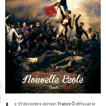
MÉROS
ATION
MENTS
T
e 19 décembre dernier,
France Ô
diffusait le