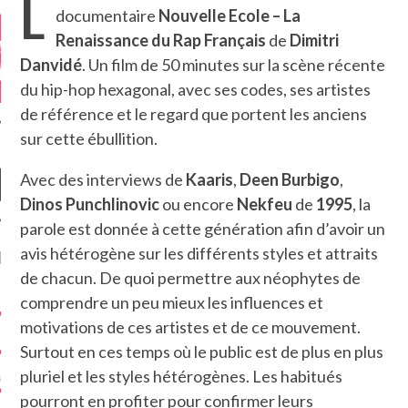
L
documentaire
Nouvelle Ecole – La
Renaissance du Rap Français
de
Dimitri
Danvidé
. Un film de 50 minutes sur la scène récente
du hip-hop hexagonal, avec ses codes, ses artistes
de référence et le regard que portent les anciens
sur cette ébullition.
Avec des interviews de
Kaaris
,
Deen Burbigo
,
Dinos Punchlinovic
ou encore
Nekfeu
de
1995
, la
parole est donnée à cette génération afin d’avoir un
avis hétérogène sur les différents styles et attraits
NIÈRES CRITIQUES
de chacun. De quoi permettre aux néophytes de
7.6
comprendre un peu mieux les influences et
 DUDE’S REV...
motivations de ces artistes et de ce mouvement.
5.4
CLAN – A BE...
Surtout en ces temps où le public est de plus en plus
pluriel et les styles hétérogènes. Les habitués
6.8
APLES – HEL...
pourront en profiter pour confirmer leurs