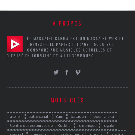
A PROPOS
LE MAGAZINE KARMA EST UN MAGAZINE WEB ET
TRIMESTRIEL PAPIER (TIRAGE : 5000 EX),
CONSACRÉ AUX MUSIQUES ACTUELLES ET
DIFFUSÉ EN LORRAINE ET AU LUXEMBOURG.
MOTS-CLÉS
atelier
autre canal
Bam
bataclan
boumchaka
Centre de ressources de la Rockhal
chronique
cigale
concert
concours
divan du monde
dossier
electro