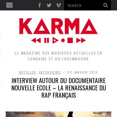
S
EPORTS
IEWS
LE MAGAZINE DES MUSIQUES ACTUELLES EN
LORRAINE ET AU LUXEMBOURG
QUES
ARTICLES
,
INTERVIEWS
23 JANVIER 2015
INTERVIEW AUTOUR DU DOCUMENTAIRE
L
NOUVELLE ECOLE – LA RENAISSANCE DU
RAP FRANÇAIS
DES GROUPES DU LOCAL
EZ LE LOCAL DU MAGAZINE
RS