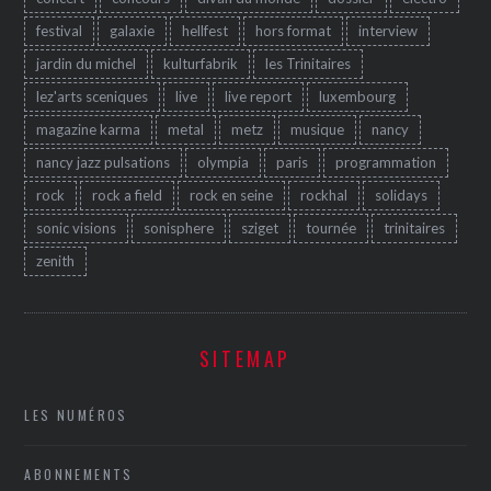
festival
galaxie
hellfest
hors format
interview
jardin du michel
kulturfabrik
les Trinitaires
lez'arts sceniques
live
live report
luxembourg
magazine karma
metal
metz
musique
nancy
nancy jazz pulsations
olympia
paris
programmation
rock
rock a field
rock en seine
rockhal
solidays
sonic visions
sonisphere
sziget
tournée
trinitaires
zenith
SITEMAP
LES NUMÉROS
ABONNEMENTS