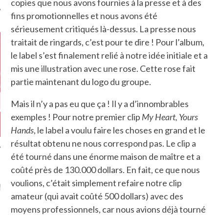
copies que nous avons fournies à la presse et à des
fins promotionnelles et nous avons été
sérieusement critiqués là-dessus. La presse nous
traitait de ringards, c’est pour te dire ! Pour l’album,
le label s’est finalement relié à notre idée initiale et a
mis une illustration avec une rose. Cette rose fait
partie maintenant du logo du groupe.
Mais il n’y a pas eu que ça ! Il y a d’innombrables
exemples ! Pour notre premier clip
My Heart, Yours
Hands
, le label a voulu faire les choses en grand et le
résultat obtenu ne nous correspond pas. Le clip a
été tourné dans une énorme maison de maître et a
coûté près de 130.000 dollars. En fait, ce que nous
GAZINE KARMA –
voulions, c’était simplement refaire notre clip
MIER ANNIVERSAIRE
amateur (qui avait coûté 500 dollars) avec des
moyens professionnels, car nous avions déjà tourné