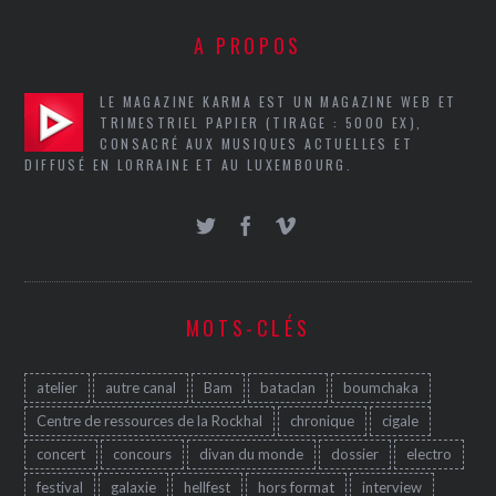
A PROPOS
LE MAGAZINE KARMA EST UN MAGAZINE WEB ET
TRIMESTRIEL PAPIER (TIRAGE : 5000 EX),
CONSACRÉ AUX MUSIQUES ACTUELLES ET
DIFFUSÉ EN LORRAINE ET AU LUXEMBOURG.
MOTS-CLÉS
atelier
autre canal
Bam
bataclan
boumchaka
Centre de ressources de la Rockhal
chronique
cigale
concert
concours
divan du monde
dossier
electro
festival
galaxie
hellfest
hors format
interview