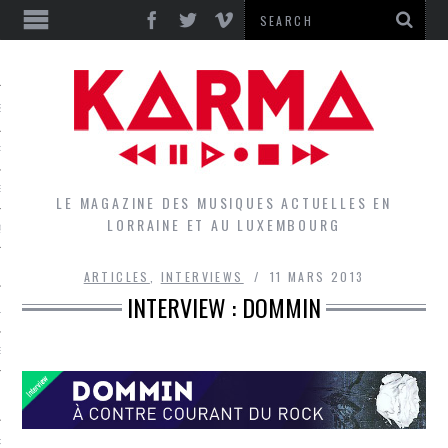
S
EPORTS
IEWS
LE MAGAZINE DES MUSIQUES ACTUELLES EN
LORRAINE ET AU LUXEMBOURG
QUES
ARTICLES
,
INTERVIEWS
11 MARS 2013
INTERVIEW : DOMMIN
L
DES GROUPES DU LOCAL
EZ LE LOCAL DU MAGAZINE
RS