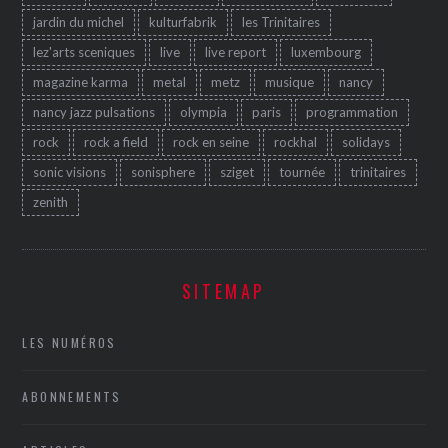
jardin du michel
kulturfabrik
les Trinitaires
lez'arts sceniques
live
live report
luxembourg
magazine karma
metal
metz
musique
nancy
nancy jazz pulsations
olympia
paris
programmation
rock
rock a field
rock en seine
rockhal
solidays
sonic visions
sonisphere
sziget
tournée
trinitaires
zenith
SITEMAP
LES NUMÉROS
ABONNEMENTS