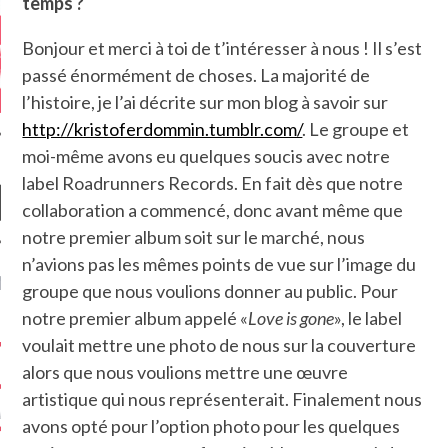
temps ?
Bonjour et merci à toi de t’intéresser à nous ! Il s’est
passé énormément de choses. La majorité de
l’histoire, je l’ai décrite sur mon blog à savoir sur
http://kristoferdommin.tumblr.com/
. Le groupe et
moi-même avons eu quelques soucis avec notre
label Roadrunners Records. En fait dès que notre
collaboration a commencé, donc avant même que
notre premier album soit sur le marché, nous
n’avions pas les mêmes points de vue sur l’image du
NIÈRES CRITIQUES
groupe que nous voulions donner au public. Pour
notre premier album appelé «
Love is gone
», le label
7.6
 DUDE’S REV...
voulait mettre une photo de nous sur la couverture
alors que nous voulions mettre une œuvre
5.4
CLAN – A BE...
artistique qui nous représenterait. Finalement nous
6.8
APLES – HEL...
avons opté pour l’option photo pour les quelques