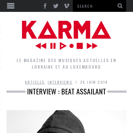
S
EPORTS
IEWS
LE MAGAZINE DES MUSIQUES ACTUELLES EN
LORRAINE ET AU LUXEMBOURG
QUES
ARTICLES
,
INTERVIEWS
26 JUIN 2014
L
DES GROUPES DU LOCAL
EZ LE LOCAL DU MAGAZINE
RS