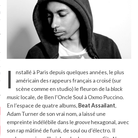
MÉROS
ATION
I
nstallé à Paris depuis quelques années, le plus
MENTS
américain des rappeurs français a croisé (sur
scène comme en studio) le fleuron de la
black
T
music
locale, de Ben l’Oncle Soul à Oxmo Puccino.
En l’espace de quatre albums,
,
Adam Turner de son vrai nom, a laissé une
empreinte indélébile dans le
groove
hexagonal, avec
son rap mâtiné de funk, de soul ou d’électro. Il