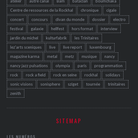
atelier
autre canal
Bam
bataclan
boumchaka
Centre de ressources de la Rockhal
chronique
cigale
concert
concours
divan du monde
dossier
electro
festival
galaxie
hellfest
hors format
interview
jardin du michel
kulturfabrik
les Trinitaires
lez'arts sceniques
live
live report
luxembourg
magazine karma
metal
metz
musique
nancy
nancy jazz pulsations
olympia
paris
programmation
rock
rock a field
rock en seine
rockhal
solidays
sonic visions
sonisphere
sziget
tournée
trinitaires
zenith
SITEMAP
LES NUMÉROS