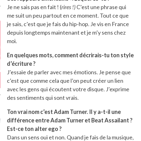
Je ne sais pas en fait ! (
rires !)
C’est une phrase qui
me suit un peu partout en ce moment. Tout ce que
je sais, c’est que je fais du hip-hop. Je vis en France
depuis longtemps maintenant et je m’y sens chez
moi.
En quelques mots, comment décrirais-tu ton style
d’écriture ?
J’essaie de parler avec mes émotions. Je pense que
c’est que comme cela que l’on peut créer un lien
avec les gens qui écoutent votre disque. J’exprime
des sentiments qui sont vrais.
Ton vrai nom c’est Adam Turner. Il y a-t-il une
GAZINE KARMA –
MIER ANNIVERSAIRE
différence entre Adam Turner et Beat Assailant‏ ?
Est-ce ton alter ego ?
Dans un sens oui et non. Quand je fais de la musique,