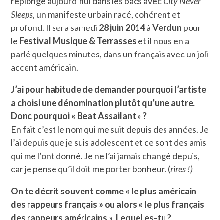
replonge aujourd’hui dans les bacs avec
City Never
Sleeps
, un manifeste urbain racé, cohérent et
profond. Il sera samedi
28 juin 2014
à
Verdun
pour
le
Festival Musique & Terrasses
et il nous en a
parlé quelques minutes, dans un français avec un joli
accent américain.
J’ai pour habitude de demander pourquoi l’artiste
a choisi une dénomination plutôt qu’une autre.
»
?
En fait c’est le nom qui me suit depuis des années. Je
NIÈRES CRITIQUES
l’ai depuis que je suis adolescent et ce sont des amis
qui me l’ont donné. Je ne l’ai jamais changé depuis,
7.6
 DUDE’S REV...
car je pense qu’il doit me porter bonheur. (
rires !)
5.4
CLAN – A BE...
On te décrit souvent comme « le plus américain
6.8
des rappeurs français » ou alors « le plus français
APLES – HEL...
des rappeurs américains ». Lequel es-tu ?