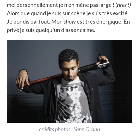
moi personnellement je n’en mène pas large ! (
rires !)
Alors que quand je suis sur scène je suis très excité.
Je bondis partout. Mon
show
est très énergique. En
privé je suis quelqu’un d’assez calme.
ÉSEAUX SOCIAUX
crédits photos : Yann Orhan