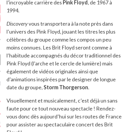
l’incroyable carrière des
Pink Floyd
, de 1967 à
1994.
Discovery
vous transportera à la note près dans
l’univers des Pink Floyd, jouant les titres les plus
célèbres du groupe comme les compos un peu
moins connues. Les Brit Floyd seront comme à
l’habitude accompagnés du décor traditionnel des
Pink Floyd (l’arche et le cercle de lumière) mais
également de vidéos originales ainsi que
d’animations inspirées par le designer de longue
NIÈRES CRITIQUES
date du groupe,
Storm Thorgerson
.
7.6
 DUDE’S REV...
Visuellement et musicalement, c’est déjà un sans
faute pour ce tout nouveau spectacle ! Rendez-
5.4
CLAN – A BE...
vous donc dès aujourd’hui sur les routes de France
6.8
APLES – HEL...
pour assister au spectaculaire concert des Brit