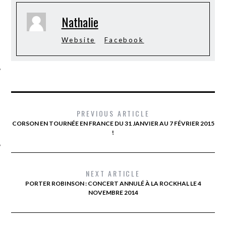
Nathalie
Website
Facebook
ÉSEAUX SOCIAUX
PREVIOUS ARTICLE
CORSON EN TOURNÉE EN FRANCE DU 31 JANVIER AU 7 FÉVRIER 2015
NEXT ARTICLE
PORTER ROBINSON : CONCERT ANNULÉ À LA ROCKHAL LE 4
NOVEMBRE 2014