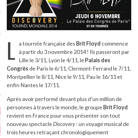
MÉROS
L
a tournée française des
Brit Floyd
commence
à partir du 3 novembre 2014 ! Ils passeront par
Lille le 3/11, Lyon le 4/11, le
Palais des
ATION
Congrès
de Paris le 6/11, Clermont-Ferrand le 7/11,
MENTS
Montpellier le 8/11, Nice le 9/11, Pau le 16/11 et
enfin Nantes le 17/11.
T
Après avoir performé devant plus d’un million de
personnes à travers le monde, le groupe
Brit Floyd
revient en France pour vous présenter son tout
nouveau spectacle
Discovery
: un voyage musical de
trois heures retraçant chronologiquement