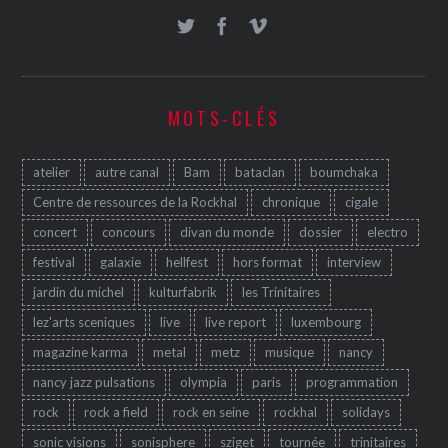
MOTS-CLÉS
atelier
autre canal
Bam
bataclan
boumchaka
Centre de ressources de la Rockhal
chronique
cigale
concert
concours
divan du monde
dossier
electro
festival
galaxie
hellfest
hors format
interview
jardin du michel
kulturfabrik
les Trinitaires
lez'arts sceniques
live
live report
luxembourg
magazine karma
metal
metz
musique
nancy
nancy jazz pulsations
olympia
paris
programmation
rock
rock a field
rock en seine
rockhal
solidays
sonic visions
sonisphere
sziget
tournée
trinitaires