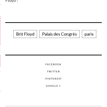
Floyd !
Brit Floyd
Palais des Congrès
paris
FACEBOOK
TWITTER
PINTEREST
GAZINE KARMA –
GOOGLE +
MIER ANNIVERSAIRE