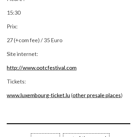
15:30
Prix:
27 (+com fee) / 35 Euro
Site internet:
http://www.ootcfestival.com
Tickets:
www.luxembourg-ticket.lu
(
other presale places
)