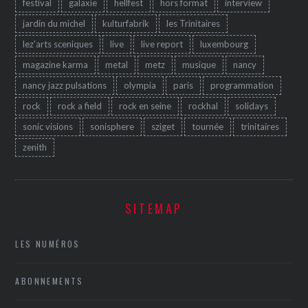
festival
galaxie
hellfest
hors format
interview
jardin du michel
kulturfabrik
les Trinitaires
lez'arts sceniques
live
live report
luxembourg
magazine karma
metal
metz
musique
nancy
nancy jazz pulsations
olympia
paris
programmation
rock
rock a field
rock en seine
rockhal
solidays
sonic visions
sonisphere
sziget
tournée
trinitaires
zenith
SITEMAP
LES NUMÉROS
ABONNEMENTS