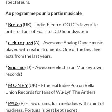
spectateurs.
Au programme pour la partie musicale :
*
Breton
(UK) – Indie-Electro. OOTC’s favourite
brits for fans of Foals to LCD Soundsystem
*
elektro guzzi
(A) – Awesome Analog Dance music
ÉSEAUX SOCIAUX
played with real instruments. One of the best live
acts from the last years.
*
Siriusmo
(D) – Awesome electro on Monkeytown
records!
*
M O N E Y
(UK) – Ethereal Indie-Pop on Bella
Union Records for fans of Wu-Lyf, The Antlers
*
PAUS
(P) – Two drums, lush melodies with a hint of
madness. Portugal’s best kept secret!