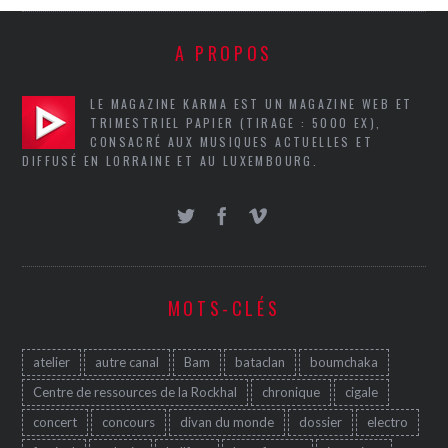
A PROPOS
LE MAGAZINE KARMA EST UN MAGAZINE WEB ET
TRIMESTRIEL PAPIER (TIRAGE : 5000 EX),
CONSACRÉ AUX MUSIQUES ACTUELLES ET
DIFFUSÉ EN LORRAINE ET AU LUXEMBOURG.
MOTS-CLÉS
atelier
autre canal
Bam
bataclan
boumchaka
Centre de ressources de la Rockhal
chronique
cigale
concert
concours
divan du monde
dossier
electro