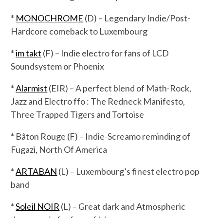
*
MONOCHROME
(D) – Legendary Indie/Post-
Hardcore comeback to Luxembourg
*
im takt
(F) – Indie electro for fans of LCD
Soundsystem or Phoenix
*
Alarmist
(EIR) – A perfect blend of Math-Rock,
Jazz and Electro ffo : The Redneck Manifesto,
Three Trapped Tigers and Tortoise
* Bâton Rouge (F) – Indie-Screamo reminding of
Fugazi, North Of America
*
ARTABAN
(L) – Luxembourg’s finest electro pop
band
*
Soleil NOIR
(L) – Great dark and Atmospheric