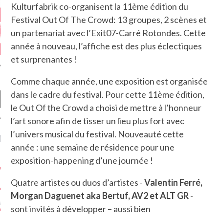
Kulturfabrik co-organisent la 11ème édition du
Festival Out Of The Crowd: 13 groupes, 2 scènes et
un partenariat avec l’Exit07-Carré Rotondes. Cette
année à nouveau, l’affiche est des plus éclectiques
et surprenantes !
Comme chaque année, une exposition est organisée
dans le cadre du festival. Pour cette 11ème édition,
le Out Of the Crowd a choisi de mettre à l’honneur
l’art sonore afin de tisser un lieu plus fort avec
l’univers musical du festival. Nouveauté cette
NIÈRES CRITIQUES
année : une semaine de résidence pour une
exposition-happening d’une journée !
7.6
 DUDE’S REV...
5.4
Quatre artistes ou duos d’artistes -
Valentin Ferré,
CLAN – A BE...
Morgan Daguenet aka Bertuf, AV2 et ALT GR
-
6.8
APLES – HEL...
sont invités à développer – aussi bien