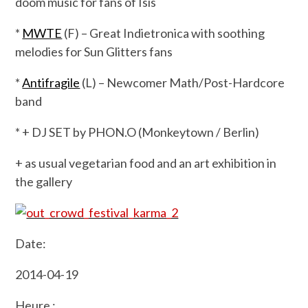
doom music for fans of Isis
*
MWTE
(F) – Great Indietronica with soothing
melodies for Sun Glitters fans
*
Antifragile
(L) – Newcomer Math/Post-Hardcore
band
* + DJ SET by PHON.O (Monkeytown / Berlin)
+ as usual vegetarian food and an art exhibition in
the gallery
Date:
2014-04-19
Heure :