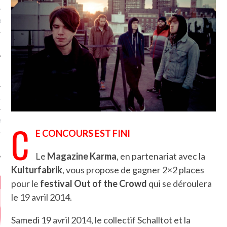
MÉROS
ATION
C
MENTS
E CONCOURS EST FINI
T
Le
Magazine Karma
, en partenariat avec la
Kulturfabrik
, vous propose de gagner 2×2 places
pour le
festival Out of the Crowd
qui se déroulera
le 19 avril 2014.
Samedi 19 avril 2014, le collectif Schalltot et la