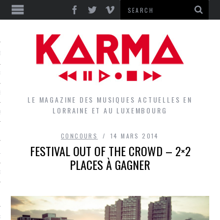
S
EPORTS
IEWS
LE MAGAZINE DES MUSIQUES ACTUELLES EN
LORRAINE ET AU LUXEMBOURG
QUES
CONCOURS
14 MARS 2014
FESTIVAL OUT OF THE CROWD – 2×2
L
PLACES À GAGNER
DES GROUPES DU LOCAL
EZ LE LOCAL DU MAGAZINE
RS